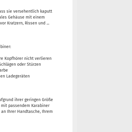
ss sie versehentlich kaputt
nales Gehäuse mit einem
vor Kratzern, Rissen und ...
biner:
hre Kopfhörer nicht verlieren
Schlägen oder Stürzen
Farbe
sen Ladegeräten
ufgrund ihrer geringen Größe
le mit passendem Karabiner
r an Ihrer Handtasche, Ihrem