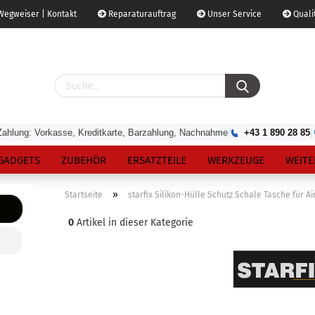
egweiser | Kontakt
Reparaturauftrag
Unser Service
Qualit
Zahlung: Vorkasse, Kreditkarte, Barzahlung, Nachnahme
|
+43 1 890 28 85
|
GADGETS
ZUBEHÖR
ERSATZTEILE
WERKZEUGE
WEITE
»
Startseite
starfix Silikon-Hülle Schutz Schale Tasche für A
0
Artikel in dieser Kategorie