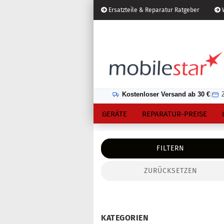
Ersatzteile & Reparatur Ratgeber
W
Österreich
Kundenlogin
Lieferland
Kostenloser Versand ab 30 €
|
GERÄTE
REPARATUR-PREISE
FILTERN
ZURÜCKSETZEN
Konto erstellen
Passwort vergessen?
KATEGORIEN