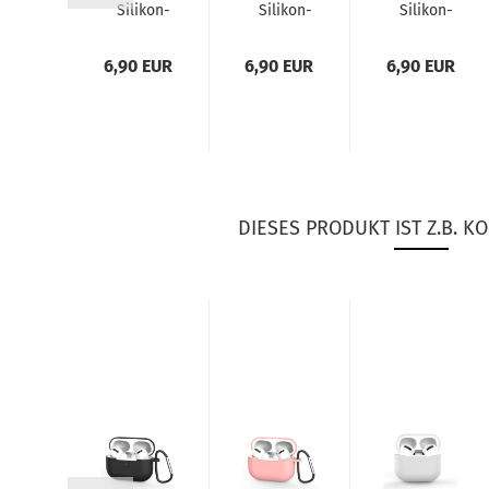
kon-​​
Silikon-​​
Silikon-​​
Silikon-​​
lle
Hülle
Hülle
Hülle
a­le
Scha­le
Schutz
Schutz
 EUR
6,90 EUR
6,90 EUR
6,90 EUR
 Air­
für Air­
Scha­le
Scha­le
ods
Pods
Ta­sche
Ta­sche
 1/2,
Pro 1/2
für Air­
für Air­
iss
ink. Ka­
Pods
Pods
ra­bi­
Pro
Pro
ner­ha­
1/2...
1/2...
cken,...
DIESES PRODUKT IST Z.B. KO