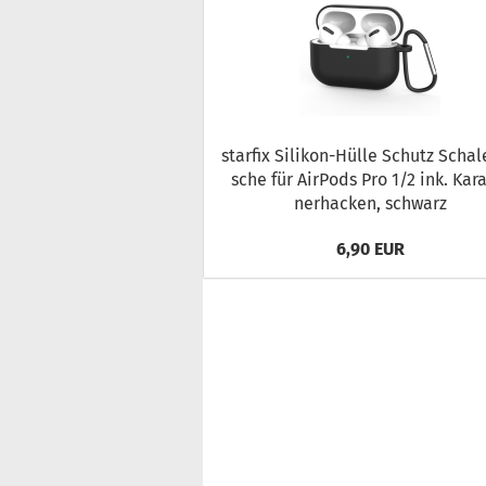
star­fix Silikon-​Hülle Schutz Scha­l
sche für Air­Pods Pro 1/2 ink. Ka­ra
ner­ha­cken, schwarz
6,90 EUR