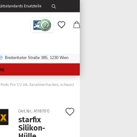
ätsstandards Ersatzteile
Breitenfurter Straße 385, 1230 Wien
RE
irPods Pro 1/2 ink. Karabinerhacken, schwarz
Auf
(Art.Nr.:
A118701
)
star­fix
den
Silikon-​
Merkzettel
Hülle