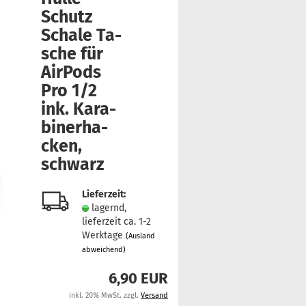
Schutz
Scha­le Ta­
sche für
Air­Pods
Pro 1/2
ink. Ka­ra­
bi­ner­ha­
cken,
schwarz
Lieferzeit:
lagernd,
lieferzeit ca. 1-2
Werktage
(Ausland
abweichend)
6,90 EUR
inkl. 20% MwSt. zzgl.
Versand