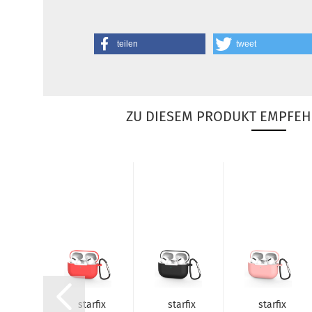
teilen
tweet
ZU DIESEM PRODUKT EMPFEH
r­fix
star­fix
star­fix
star­fix