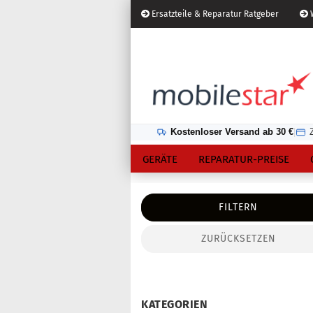
Ersatzteile & Reparatur Ratgeber
W
Österreich
Kundenlogin
Lieferland
Kostenloser Versand ab 30 €
|
GERÄTE
REPARATUR-PREISE
FILTERN
ZURÜCKSETZEN
Konto erstellen
Passwort vergessen?
KATEGORIEN