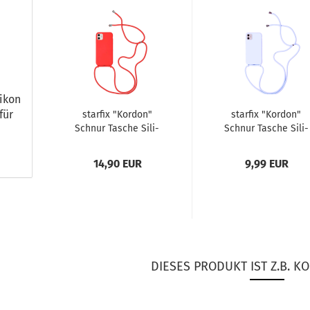
i­kon
für
star­fix "Kor­don"
star­fix "Kor­don"
Schnur Ta­sche Si­li­
Schnur Ta­sche Si­li­
kon Schutz-​​Hülle
kon Schutz-​​Hülle
Cover Case...
Cover Case...
14,90 EUR
9,99 EUR
DIESES PRODUKT IST Z.B. KO