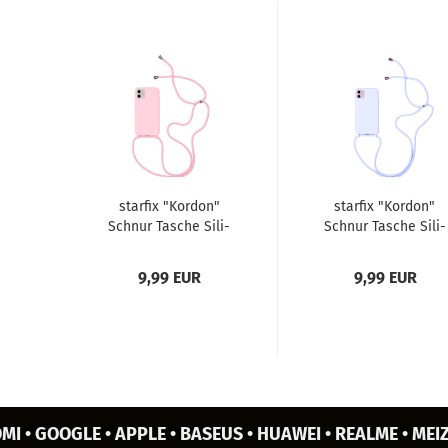
star­fix "Kor­don"
star­fix "Kor­don"
Schnur Ta­sche Si­li­
Schnur Ta­sche Si­li­
kon Schutz-​​Hülle
kon Schutz-​​Hülle
Cover Case...
Cover Case...
9,99 EUR
9,99 EUR
MI • GOOGLE • APPLE • BASEUS • HUAWEI • REALME • MEIZ