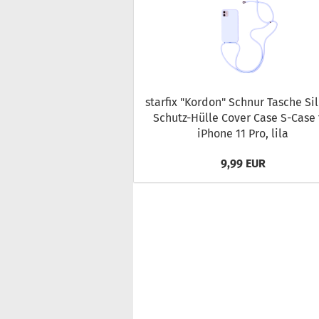
star­fix "Kor­don" Schnur Ta­sche Si­l
Schutz-​Hülle Cover Case S-​Case 
iPho­ne 11 Pro, lila
9,99 EUR