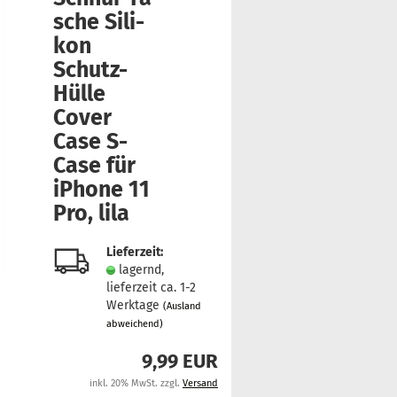
sche Si­li­
kon
Schutz-​
Hülle
Cover
Case S-​
Case für
iPho­ne 11
Pro, lila
Lieferzeit:
lagernd,
lieferzeit ca. 1-2
Werktage
(Ausland
abweichend)
9,99 EUR
inkl. 20% MwSt. zzgl.
Versand