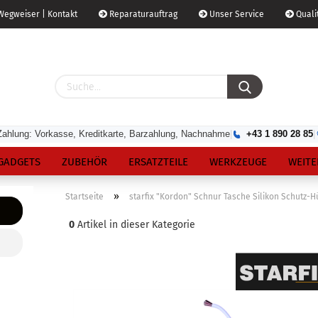
egweiser | Kontakt
Reparaturauftrag
Unser Service
Qualit
Zahlung: Vorkasse, Kreditkarte, Barzahlung, Nachnahme
|
+43 1 890 28 85
|
GADGETS
ZUBEHÖR
ERSATZTEILE
WERKZEUGE
WEITE
»
Startseite
starfix "Kordon" Schnur Tasche Silikon Schutz-Hü
0
Artikel in dieser Kategorie