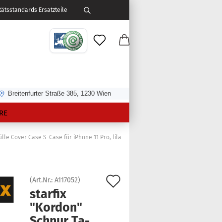
ätsstandards Ersatzteile
Breitenfurter Straße 385, 1230 Wien
RE
lle Cover Case S-Case für iPhone 11 Pro, lila
Auf
(Art.Nr.:
A117052
)
star­fix
den
"Kor­don"
Merkzettel
Schnur Ta­