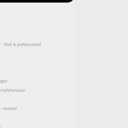
- flink & professionell
ngen
errufsformular
 - Verkauf
z