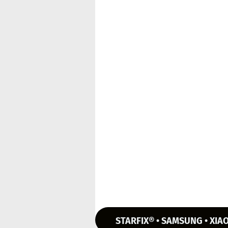
STARFIX® • SAMSUNG • XIAO