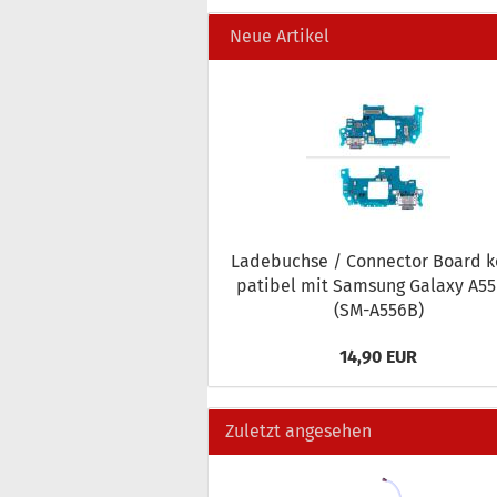
Neue Artikel
La­de­buch­se / Con­nec­tor Board 
pa­ti­bel mit Sam­sung Ga­la­xy A5
(SM-​A556B)
14,90 EUR
Zuletzt angesehen