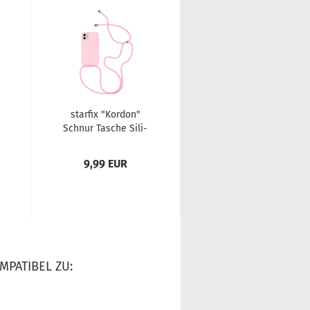
star­fix "Kor­don"
star­fix "Kor­don"
Schnur Ta­sche Si­li­
Schnur Ta­sche Si­li­
kon Schutz-​​Hülle
kon Schutz-​​Hülle
Cover Case...
Cover Case...
9,99 EUR
9,99 EUR
MPATIBEL ZU: