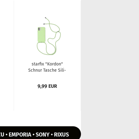
star­fix "Kor­don"
star­fix "Kor­don"
Schnur Ta­sche Si­li­
Schnur Ta­sche Si­li­
kon Schutz-​​Hülle
kon Schutz-​​Hülle
Cover Case...
Cover Case...
9,99 EUR
14,90 EUR
U • EMPORIA • SONY • RIXUS