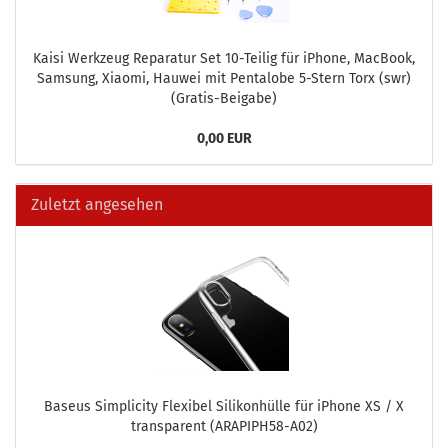
Kaisi Werk­zeug Re­pa­ra­tur Set 10-​Teilig für iPho­ne, MacBook,
Sam­sung, Xiao­mi, Hau­wei mit Pen­talo­be 5-​Stern Torx (swr)
(Gratis-​Beigabe)
0,00 EUR
Zuletzt angesehen
Ba­seus Sim­pli­ci­ty Fle­xi­bel Si­li­kon­hül­le für iPho­ne XS / X
trans­pa­rent (ARAPIPH58-​A02)