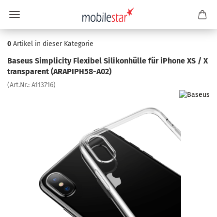
0
Artikel in dieser Kategorie
Ba­seus Sim­pli­ci­ty Fle­xi­bel Si­li­kon­hül­le für iPho­ne XS / X
trans­pa­rent (ARAPIPH58-​A02)
(Art.Nr.:
A113716
)