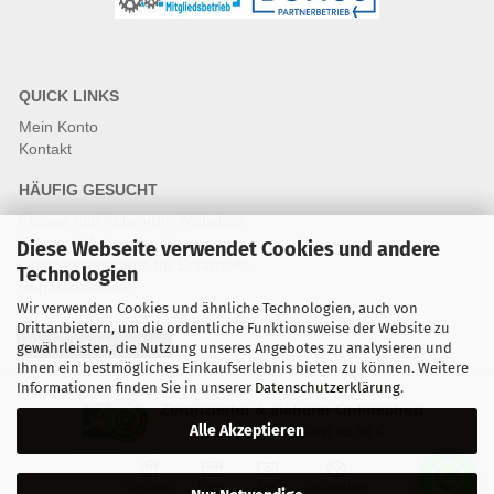
QUICK LINKS
Mein Konto
Kontakt
HÄUFIG GESUCHT
Fragen und Antworten Webshop
Fragen & Antworten Reparatur
Diese Webseite verwendet Cookies und andere
Qualitätsstandards für Ersatzteile
Technologien
Reparaturablauf
Wir verwenden Cookies und ähnliche Technologien, auch von
Drittanbietern, um die ordentliche Funktionsweise der Website zu
Vertrag widerrufen
gewährleisten, die Nutzung unseres Angebotes zu analysieren und
Ihnen ein bestmögliches Einkaufserlebnis bieten zu können. Weitere
Informationen finden Sie in unserer
Datenschutzerklärung
.
Zertifizierter & sicherer Onlineshop
Alle Akzeptieren
Kostenloser Versand ab 30 €
Vorkasse
Karte
Bar
Nachnahme