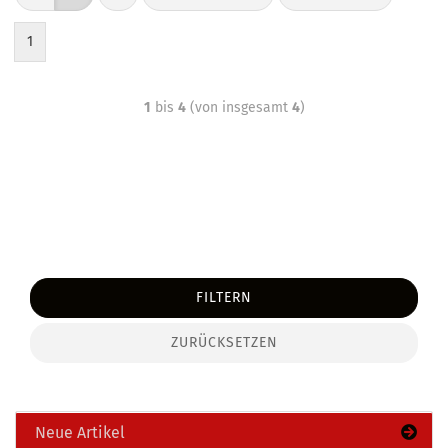
1
1
bis
4
(von insgesamt
4
)
FILTERN
ZURÜCKSETZEN
Neue Artikel