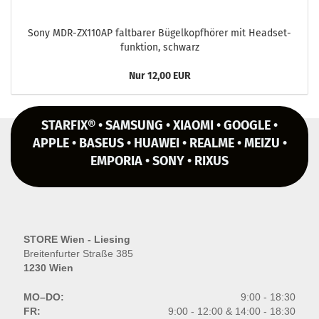
Sony MDR-​ZX110AP falt­ba­rer Bü­gel­kopf­hö­rer mit Head­set­
funk­ti­on, schwarz
Nur 12,00 EUR
STARFIX® • SAMSUNG • XIAOMI • GOOGLE •
APPLE • BASEUS • HUAWEI • REALME • MEIZU •
EMPORIA • SONY • RIXUS
STORE Wien - Liesing
Breitenfurter Straße 385
1230 Wien
MO–DO:
9:00 - 18:30
FR:
9:00 - 12:00 & 14:00 - 18:30