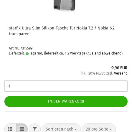
star­fix Ultra Slim Silikon-​​Ta­sche für Nokia 7.2 / Nokia 6.2
trans­pa­rent
Art.Nr.: A115599
Lieferzeit:
lagernd, lieferzeit ca. 1-2 Werktage
(Ausland abweichend)
9,90 EUR
inkl. 20% MwSt. zzgl.
Versand
IN DEN WARENKORB
Sortieren nach
20 pro Seite