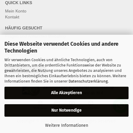
QUICK LINKS
Mein Konto
Kontakt
HÄUFIG GESUCHT
Fragen und Antworten Webshop
Fragen & Antworten Reparatur
Diese Webseite verwendet Cookies und andere
Qualitätsstandards für Ersatzteile
Technologien
Reparaturablauf
Wir verwenden Cookies und ähnliche Technologien, auch von
Drittanbietern, um die ordentliche Funktionsweise der Website zu
Vertrag widerrufen
gewährleisten, die Nutzung unseres Angebotes zu analysieren und
Ihnen ein bestmögliches Einkaufserlebnis bieten zu können. Weitere
Informationen finden Sie in unserer
Datenschutzerklärung
.
Zertifizierter & sicherer Onlineshop
Alle Akzeptieren
Kostenloser Versand ab 30 €
Vorkasse
Karte
Bar
Nachnahme
Nur Notwendige
Copyright © 2024 mobilestar.at - All Rights Reserved.
Weitere Informationen