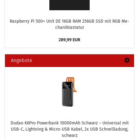
Raspber­ry Pi 500+ Unit DE 16GB RAM 256GB SSD mit RGB Me­
cha­nik­tas­ta­tur
289,99 EUR
Angebote
Dudao K6Pro Power­bank 10000mAh Schwarz – Uni­ver­sal mit
USB-C, Light­ning & Micro-​USB Kabel, 2x USB Schnell­la­dung,
schwarz