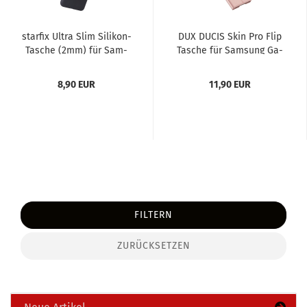
star­fix Ultra Slim Silikon-​​
DUX DUCIS Skin Pro Flip
Ta­sche (2mm) für Sam­
Ta­sche für Sam­sung Ga­
sung Ga­la­xy S20...
la­xy S20 FE 5G...
8,90 EUR
11,90 EUR
FILTERN
ZURÜCKSETZEN