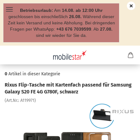
Betriebsurlaub:
Am
14.08. ab 12:00 Uhr
geschlossen bis einschließlich
26.08.
Während dieser
Zeit kein Versand und keine Abholung. Bei dringenden
Fragen per WhatsApp:
+43 676 7039599
. Ab
27.08.
sind wir wieder für Sie da.
0
Artikel in dieser Kategorie
Rixus Flip-​Tasche mit Kar­ten­fach pas­send für Sam­sung
Ga­la­xy S20 FE 4G G780F, schwarz
(Art.Nr.:
A119971
)