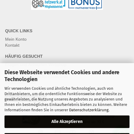
QUICK LINKS
Mein Konto
Kontakt
HÄUFIG GESUCHT
Fragen und Antworten Webshop
Fragen & Antworten Reparatur
Diese Webseite verwendet Cookies und andere
Qualitätsstandards für Ersatzteile
Technologien
Reparaturablauf
Wir verwenden Cookies und ähnliche Technologien, auch von
Drittanbietern, um die ordentliche Funktionsweise der Website zu
Vertrag widerrufen
gewährleisten, die Nutzung unseres Angebotes zu analysieren und
Ihnen ein bestmögliches Einkaufserlebnis bieten zu können. Weitere
Informationen finden Sie in unserer
Datenschutzerklärung
.
Zertifizierter & sicherer Onlineshop
Alle Akzeptieren
Kostenloser Versand ab 30 €