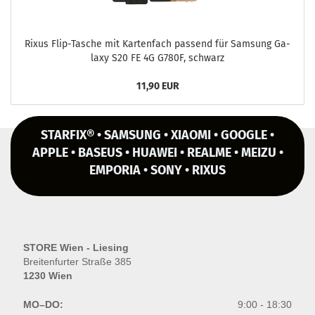
Rixus Flip-​Tasche mit Kar­ten­fach pas­send für Sam­sung Ga­
la­xy S20 FE 4G G780F, schwarz
11,90 EUR
STARFIX® • SAMSUNG • XIAOMI • GOOGLE •
APPLE • BASEUS • HUAWEI • REALME • MEIZU •
EMPORIA • SONY • RIXUS
STORE Wien - Liesing
Breitenfurter Straße 385
1230 Wien
MO–DO:
9:00 - 18:30