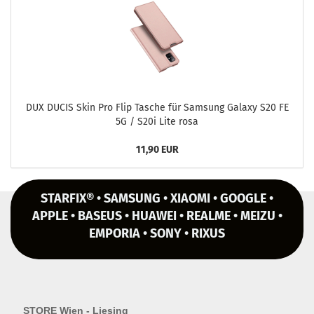
DUX DUCIS Skin Pro Flip Ta­sche für Sam­sung Ga­la­xy S20 FE
5G / S20i Lite rosa
11,90 EUR
STARFIX® • SAMSUNG • XIAOMI • GOOGLE •
APPLE • BASEUS • HUAWEI • REALME • MEIZU •
EMPORIA • SONY • RIXUS
STORE Wien - Liesing