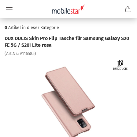
0
Artikel in dieser Kategorie
DUX DUCIS Skin Pro Flip Ta­sche für Sam­sung Ga­la­xy S20
FE 5G / S20i Lite rosa
(Art.Nr.:
A116585
)