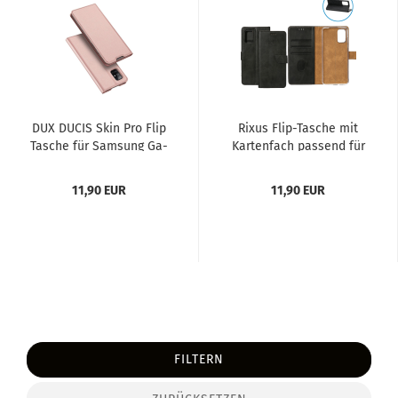
DUX DUCIS Skin Pro Flip
Rixus Flip-​Ta­sche mit
Ta­sche für Sam­sung Ga­
Kar­ten­fach pas­send für
la­xy S20 FE 5G...
Sam­sung Ga­la­xy S20...
11,90 EUR
11,90 EUR
FILTERN