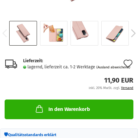
Lieferzeit:
A
lagernd, lieferzeit ca. 1-2 Werktage
(Ausland abweichend)
d
11,90 EUR
M
inkl. 20% MwSt. zzgl.
Versand
In den Warenkorb
🛡
Qualitätsstandards erklärt