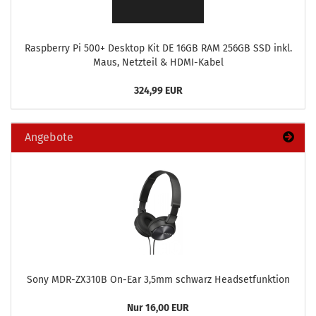
Raspber­ry Pi 500+ Desk­top Kit DE 16GB RAM 256GB SSD inkl.
Maus, Netz­teil & HDMI-​Kabel
324,99 EUR
Angebote
Sony MDR-​ZX310B On-​Ear 3,5mm schwarz Head­set­funk­ti­on
Nur 16,00 EUR