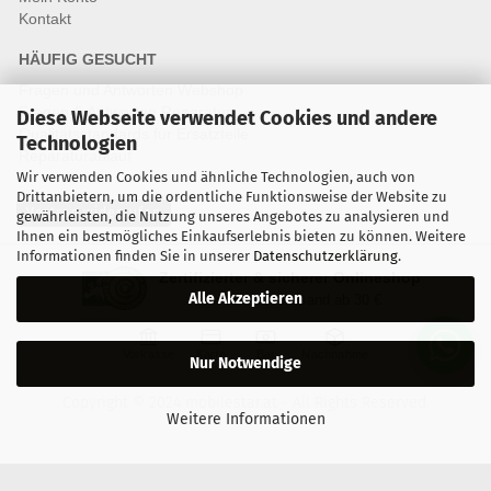
Kontakt
HÄUFIG GESUCHT
Fragen und Antworten Webshop
Fragen & Antworten Reparatur
Diese Webseite verwendet Cookies und andere
Qualitätsstandards für Ersatzteile
Technologien
Reparaturablauf
Wir verwenden Cookies und ähnliche Technologien, auch von
Drittanbietern, um die ordentliche Funktionsweise der Website zu
Vertrag widerrufen
gewährleisten, die Nutzung unseres Angebotes zu analysieren und
Ihnen ein bestmögliches Einkaufserlebnis bieten zu können. Weitere
Informationen finden Sie in unserer
Datenschutzerklärung
.
Zertifizierter & sicherer Onlineshop
Alle Akzeptieren
Kostenloser Versand ab 30 €
Vorkasse
Karte
Bar
Nachnahme
Nur Notwendige
Copyright © 2024 mobilestar.at - All Rights Reserved.
Weitere Informationen