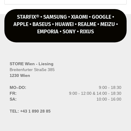
STARFIX® • SAMSUNG • XIAOMI • GOOGLE •
APPLE • BASEUS • HUAWEI • REALME • MEIZU •
EMPORIA • SONY • RIXUS
STORE Wien - Liesing
Breitenfurter Straße 385
1230 Wien
MO–DO:
9:00 - 18:30
FR:
9:00 - 12:00 & 14:00 - 18:30
SA:
10:00 - 16:00
TEL:
+43 1 890 28 85