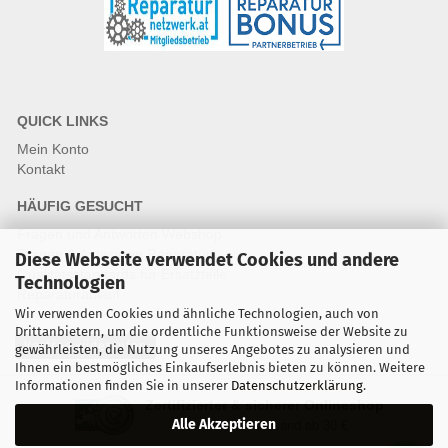
QUICK LINKS
Mein Konto
Kontakt
HÄUFIG GESUCHT
Fragen und Antworten Webshop
Fragen & Antworten Reparatur
Diese Webseite verwendet Cookies und andere
Qualitätsstandards für Ersatzteile
Technologien
Reparaturablauf
Wir verwenden Cookies und ähnliche Technologien, auch von
Drittanbietern, um die ordentliche Funktionsweise der Website zu
Vertrag widerrufen
gewährleisten, die Nutzung unseres Angebotes zu analysieren und
Ihnen ein bestmögliches Einkaufserlebnis bieten zu können. Weitere
Informationen finden Sie in unserer
Datenschutzerklärung
.
Zertifizierter & sicherer Onlineshop
Alle Akzeptieren
Kostenloser Versand ab 30 €