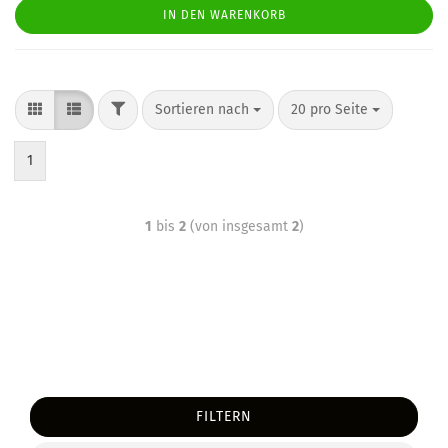
IN DEN WARENKORB
Sortieren nach
20 pro Seite
1
1
bis
2
(von insgesamt
2
)
FILTERN