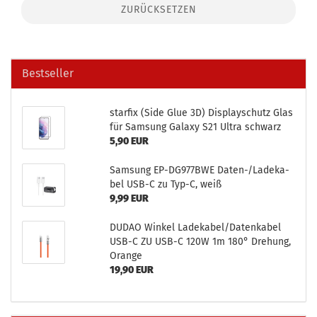
ZURÜCKSETZEN
Bestseller
star­fix (Side Glue 3D) Dis­play­schutz Glas
für Sam­sung Ga­la­xy S21 Ultra schwarz
5,90 EUR
Sam­sung EP-​DG977BWE Daten-​/La­de­ka­
bel USB-C zu Typ-C, weiß
9,99 EUR
DUDAO Win­kel La­de­ka­bel/Da­ten­ka­bel
USB-C ZU USB-C 120W 1m 180° Dre­hung,
Oran­ge
19,90 EUR