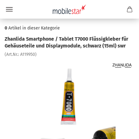
0
Artikel in dieser Kategorie
Zhan­li­da Smart­pho­ne / Ta­blet T7000 Flüs­sig­kle­ber für
Ge­häu­se­tei­le und Dis­play­mo­du­le, schwarz (15ml) swr
(Art.Nr.:
A119950
)