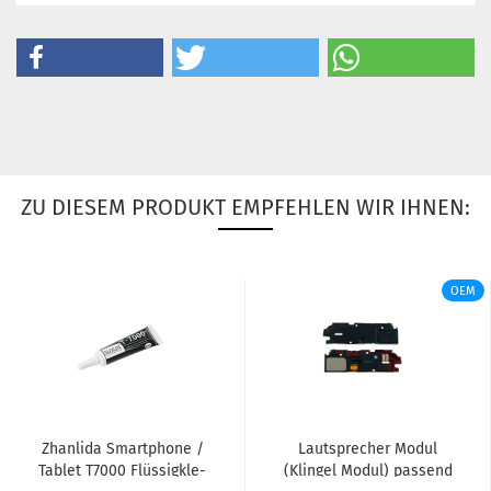
ZU DIESEM PRODUKT EMPFEHLEN WIR IHNEN:
OEM
Zhan­li­da Smart­pho­ne /
Laut­spre­cher Modul
Ta­blet T7000 Flüs­sig­kle­
(Klin­gel Modul) pas­send