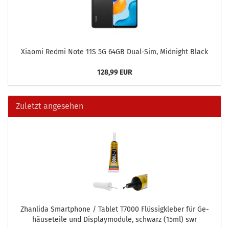
Xiao­mi Redmi Note 11S 5G 64GB Dual-​Sim, Mid­night Black
128,99 EUR
Zuletzt angesehen
Zhan­li­da Smart­pho­ne / Ta­blet T7000 Flüs­sig­kle­ber für Ge­
häu­se­tei­le und Dis­play­mo­du­le, schwarz (15ml) swr