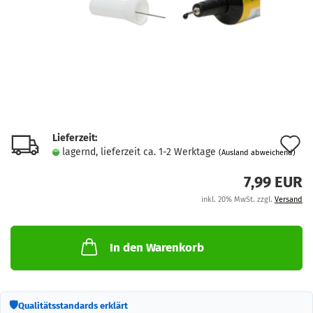
Lieferzeit:
A
lagernd, lieferzeit ca. 1-2 Werktage
(Ausland abweichend)
d
7,99 EUR
M
inkl. 20% MwSt. zzgl.
Versand
In den Warenkorb
🛡
Qualitätsstandards erklärt