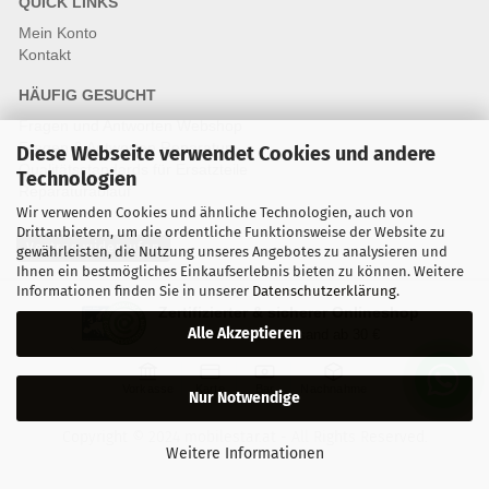
QUICK LINKS
Mein Konto
Kontakt
HÄUFIG GESUCHT
Fragen und Antworten Webshop
Fragen & Antworten Reparatur
Diese Webseite verwendet Cookies und andere
Qualitätsstandards für Ersatzteile
Technologien
Reparaturablauf
Wir verwenden Cookies und ähnliche Technologien, auch von
Drittanbietern, um die ordentliche Funktionsweise der Website zu
Vertrag widerrufen
gewährleisten, die Nutzung unseres Angebotes zu analysieren und
Ihnen ein bestmögliches Einkaufserlebnis bieten zu können. Weitere
Informationen finden Sie in unserer
Datenschutzerklärung
.
Zertifizierter & sicherer Onlineshop
Alle Akzeptieren
Kostenloser Versand ab 30 €
Vorkasse
Karte
Bar
Nachnahme
Nur Notwendige
Copyright © 2024 mobilestar.at - All Rights Reserved.
Weitere Informationen