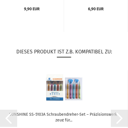
ber für Ge­häu­se­tei­le...
für Sam­sung Ga­la­xy...
9,90 EUR
6,90 EUR
DIESES PRODUKT IST Z.B. KOMPATIBEL ZU:
SUN­SHI­NE SS-​5103A Schraubendreher-​​Set – Prä­zi­si­ons­werk­
zeug für...