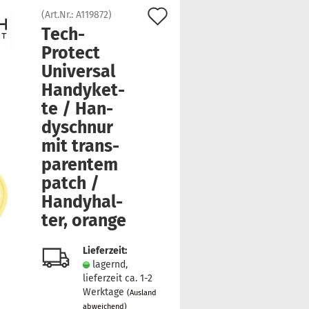
Auf
(Art.Nr.:
A119872
)
Tech-​
den
Protect
Merkzettel
Uni­ver­sal
Han­dy­ket­
te / Han­
dy­schnur
mit trans­
pa­ren­tem
patch /
Han­dy­hal­
ter, oran­ge
Lieferzeit:
lagernd,
lieferzeit ca. 1-2
Werktage
(Ausland
abweichend)