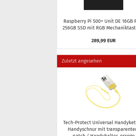
Raspber­ry Pi 500+ Unit DE 16GB
256GB SSD mit RGB Me­cha­nik­tas­t
289,99 EUR
Zuletzt angesehen
Tech-​Protect Uni­ver­sal Han­dy­ket
Han­dy­schnur mit trans­pa­ren­t
patch / Han­dy­hal­ter, oran­ge