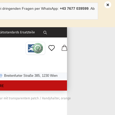
ei dringenden Fragen per WhatsApp:
+43 7677 039599
. Ab
ätsstandards Ersatzteile
Breitenfurter Straße 385, 1230 Wien
RE
ur mit transparentem patch / Handyhalter, orange