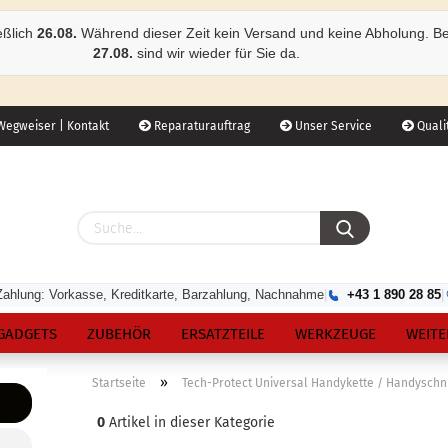
eßlich
26.08.
Während dieser Zeit kein Versand und keine Abholung. B
27.08.
sind wir wieder für Sie da.
egweiser | Kontakt
Reparaturauftrag
Unser Service
Qualit
Zahlung: Vorkasse, Kreditkarte, Barzahlung, Nachnahme
|
+43 1 890 28 85
|
GADGETS
ZUBEHÖR
ERSATZTEILE
WERKZEUGE
WEITE
»
Startseite
Tech-Protect Universal Handykette / Handyschn
0
Artikel in dieser Kategorie