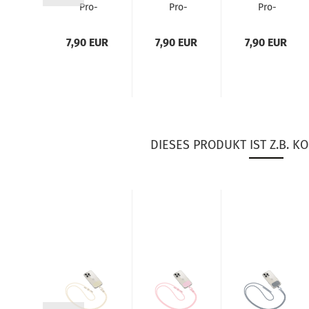
o­
Pro­
Pro­
Pro­
ct
tect
tect
tect
i­
Uni­
Uni­
Uni­
 EUR
7,90 EUR
7,90 EUR
7,90 EUR
­sal
ver­sal
ver­sal
ver­sal
n­
Han­
Han­
Han­
ket­
dy­ket­
dy­ket­
dy­ket­
 /
te /
te /
te /
n­
Han­
Han­
Han­
y­
dy­
dy­
dy­
nur
schnur
schnur
schnur
DIESES PRODUKT IST Z.B. KO
it
mit
mit
mit
ns­
trans­
trans­
trans­
ren­
pa­ren­
pa­ren­
pa­ren­
...
tem...
tem...
tem...