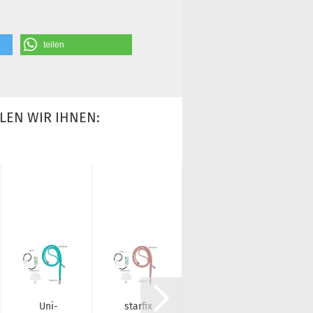
teilen
LEN WIR IHNEN:
Uni­
star­fix
Tech-​
st