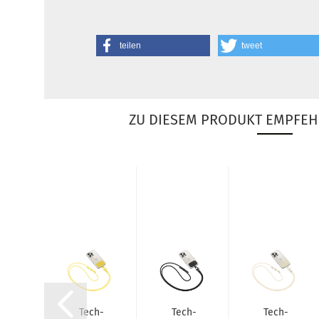
teilen
tweet
ZU DIESEM PRODUKT EMPFEH
h-​
Tech-​
Tech-​
Tech-​