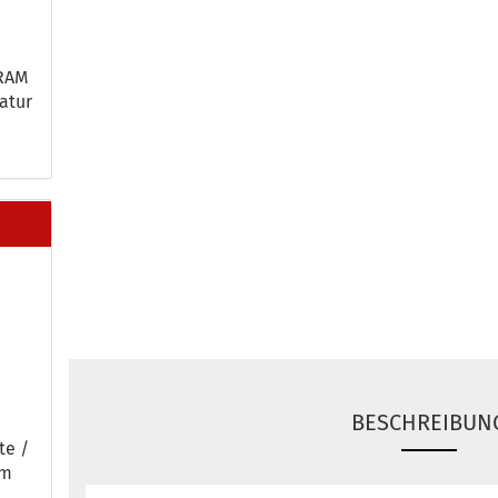
 RAM
a­tur
BESCHREIBUN
­te /
em