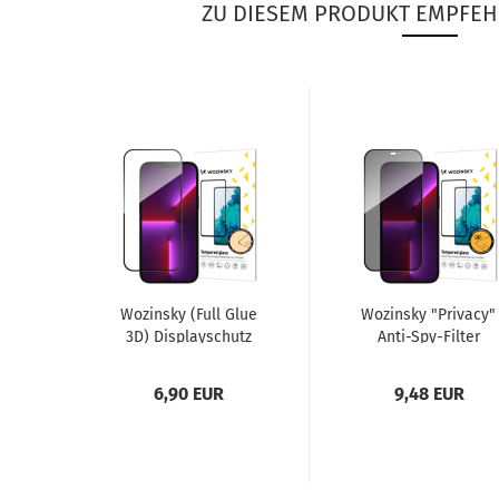
ZU DIESEM PRODUKT EMPFEH
Wo­zin­sky (Full Glue
Wo­zin­sky "Pri­va­cy"
3D) Dis­play­schutz
Anti-​Spy-​Filter
Glas­schutz für
Glas-​Dis­play­schutz
iPho­ne 15,...
3D H9 für...
6,90 EUR
9,48 EUR