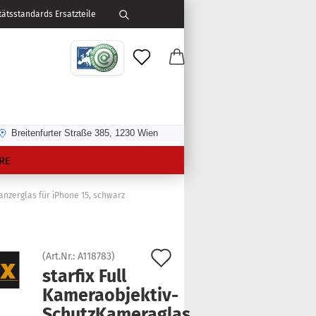
ätsstandards Ersatzteile
Breitenfurter Straße 385, 1230 Wien
RE
anzerglas für iPhone 15, schwarz
Auf
(Art.Nr.:
A118783
)
star­fix Full
den
Kameraobjektiv-​
Merkzettel
SchutzKameraglas