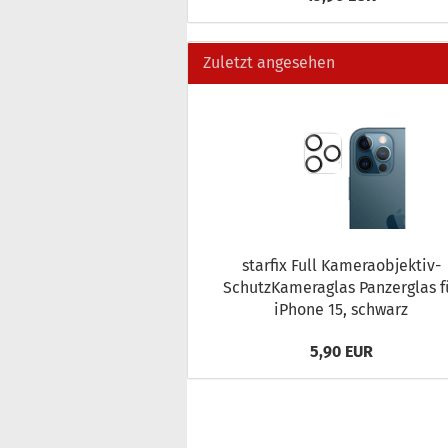
Zuletzt angesehen
star­fix Full Kameraobjektiv-​
SchutzKameraglas Pan­zer­glas f
iPho­ne 15, schwarz
5,90 EUR