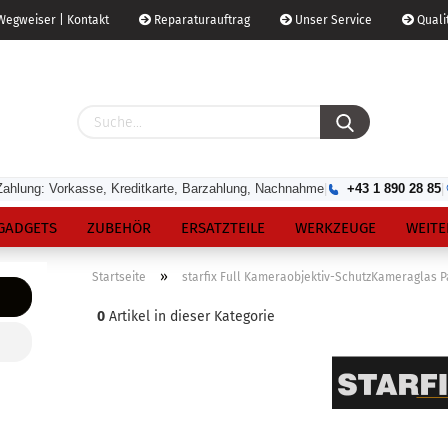
egweiser | Kontakt
Reparaturauftrag
Unser Service
Qualit
Zahlung: Vorkasse, Kreditkarte, Barzahlung, Nachnahme
|
+43 1 890 28 85
|
GADGETS
ZUBEHÖR
ERSATZTEILE
WERKZEUGE
WEITE
»
Startseite
starfix Full Kameraobjektiv-SchutzKameraglas P
0
Artikel in dieser Kategorie