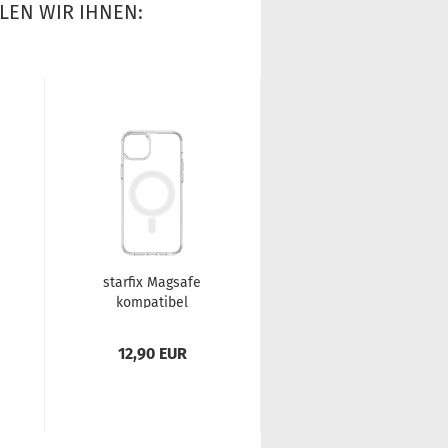
LEN WIR IHNEN:
star­fix Magsafe
star­fix Ultra Slim
kom­pa­ti­bel
Silikon-​​Ta­sche
Silikon-​​Hülle für
(2mm) für Apple
iPho­ne 15, trans­pa­
iPho­ne 15,...
12,90 EUR
8,90 EUR
rent...