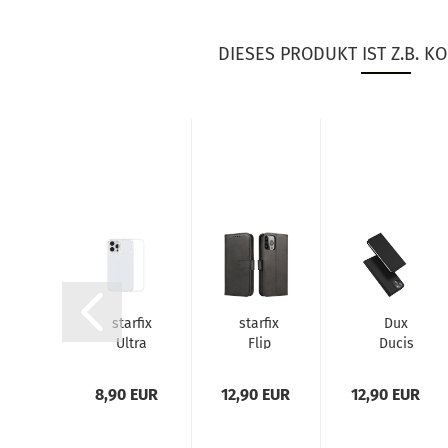
DIESES PRODUKT IST Z.B. KO
ux
star­fix
star­fix
Dux
cis
Ultra
Flip
Ducis
in
Slim
Book-​
Skin Pro
ro
Silikon-​​
Wal­let
Flip-​Wal­
0 EUR
8,90 EUR
12,90 EUR
12,90 EUR
p-​
Ta­sche
mit
let Case
l­
(2mm)
Ma­
für Apple
t
für
gnet
iPho­ne