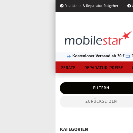
Ersatzteile & Reparatur Ratgeber
W
Österreich
Kundenlogin
Lieferland
Kostenloser Versand ab 30 €
|
GERÄTE
REPARATUR-PREISE
FILTERN
ZURÜCKSETZEN
Konto erstellen
Passwort vergessen?
KATEGORIEN