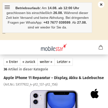
Betriebsurlaub:
Am
14.08. ab 12:00 Uhr
geschlossen bis einschließlich
26.08.
Während dieser
Zeit kein Versand und keine Abholung. Bei dringenden
Fragen per WhatsApp:
+43 7677 039599
. Ab
27.08.
sind wir wieder für Sie da.
```
« Erster
« zurück
weiter »
Letzter »
36
Artikel in dieser Kategorie
Apple iPho­ne 11 Re­pa­ra­tur – Dis­play, Akku & La­de­buch­se
(Art.Nr.:
SX177922_4-​p12_137-p12_156
)