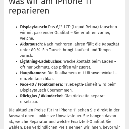
Was wir am iPhone 11
reparieren
Displaytausch:
Das 6,1"-LCD (Liquid Retina) tauschen
wir mit passender Qualität – Sie erfahren vorher,
welche.
Akkutausch:
Nach mehreren Jahren fällt die Kapazität
unter 80 %. Ein Tausch bringt Laufzeit und Tempo
zurück.
Lightning-Ladebuchse:
Wackelkontakt beim Laden –
oft nur Schmutz, das prüfen wir zuerst.
Hauptkamera:
Die Dualkamera mit Ultraweitwinkel –
einzeln tauschbar.
Face-ID / Frontkamera:
TrueDepth-Einheit wird beim
Displaytausch übernommen.
Rückglas / Akkudeckel:
Glasrückseite separat
ersetzbar.
Die aktuellen Preise für Ihr iPhone 11 sehen Sie direkt in der
Auswahl oben – inklusive Umsatzsteuer. Sie hängen davon
ab, welche Reparatur und welche Ersatzteil-Qualität Sie
wählen. Den verbindlichen Preis nennen wir Ihnen, bevor wir