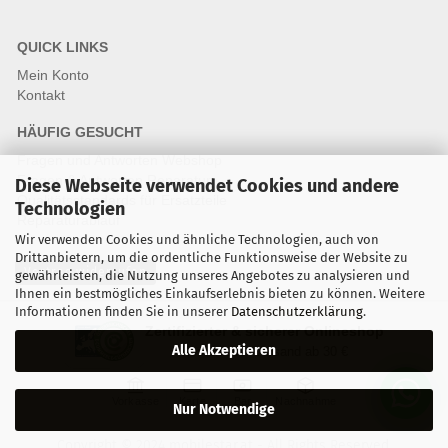
QUICK LINKS
Mein Konto
Kontakt
HÄUFIG GESUCHT
Fragen und Antworten Webshop
Fragen & Antworten Reparatur
Diese Webseite verwendet Cookies und andere
Qualitätsstandards für Ersatzteile
Technologien
Reparaturablauf
Wir verwenden Cookies und ähnliche Technologien, auch von
Drittanbietern, um die ordentliche Funktionsweise der Website zu
Vertrag widerrufen
gewährleisten, die Nutzung unseres Angebotes zu analysieren und
Ihnen ein bestmögliches Einkaufserlebnis bieten zu können. Weitere
Informationen finden Sie in unserer
Datenschutzerklärung
.
Zertifizierter & sicherer Onlineshop
Alle Akzeptieren
Kostenloser Versand ab 30 €
Vorkasse
Karte
Bar
Nachnahme
Nur Notwendige
Copyright © 2024 mobilestar.at - All Rights Reserved.