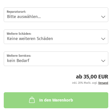
M
Reparaturart:
Weitere Schäden:
Weitere Services:
ab 35,00 EUR
inkl. 20% MwSt. zzgl.
Versand
In den Warenkorb