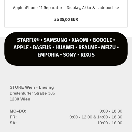
Apple iPho­ne 11 Re­pa­ra­tur – Dis­play, Akku & La­de­buch­se
ab 35,00 EUR
STARFIX® • SAMSUNG • XIAOMI • GOOGLE •
APPLE • BASEUS • HUAWEI • REALME • MEIZU •
EMPORIA • SONY • RIXUS
STORE Wien - Liesing
Breitenfurter Straße 385
1230 Wien
MO–DO:
9:00 - 18:30
FR:
9:00 - 12:00 & 14:00 - 18:30
SA:
10:00 - 16:00