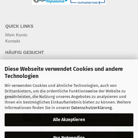
QUICK LINKS
Mein Konto
Kontakt
HÄUFIG GESUCHT
Fragen und Antworten Webshop
Fragen & Antworten Reparatur
Diese Webseite verwendet Cookies und andere
Qualitätsstandards für Ersatzteile
Technologien
Reparaturablauf
Wir verwenden Cookies und ähnliche Technologien, auch von
Drittanbietern, um die ordentliche Funktionsweise der Website zu
Vertrag widerrufen
gewährleisten, die Nutzung unseres Angebotes zu analysieren und
Ihnen ein bestmögliches Einkaufserlebnis bieten zu können. Weitere
Informationen finden Sie in unserer
Datenschutzerklärung
.
Zertifizierter & sicherer Onlineshop
Alle Akzeptieren
Kostenloser Versand ab 30 €
Vorkasse
Karte
Bar
Nachnahme
Nur Notwendige