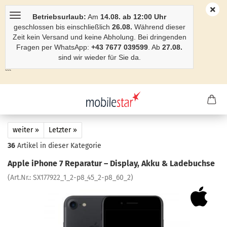
Betriebsurlaub:
Am
14.08. ab 12:00 Uhr
geschlossen bis einschließlich
26.08.
Während dieser
Zeit kein Versand und keine Abholung. Bei dringenden
Fragen per WhatsApp:
+43 7677 039599
. Ab
27.08.
sind wir wieder für Sie da.
```
weiter »
Letzter »
36
Artikel in dieser Kategorie
Apple iPho­ne 7 Re­pa­ra­tur – Dis­play, Akku & La­de­buch­se
(Art.Nr.:
SX177922_1_2-​p8_45_2-p8_60_2
)