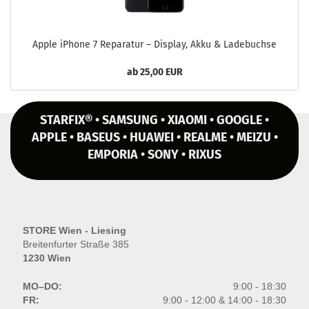
Apple iPho­ne 7 Re­pa­ra­tur – Dis­play, Akku & La­de­buch­se
ab 25,00 EUR
STARFIX® • SAMSUNG • XIAOMI • GOOGLE •
APPLE • BASEUS • HUAWEI • REALME • MEIZU •
EMPORIA • SONY • RIXUS
STORE Wien - Liesing
Breitenfurter Straße 385
1230 Wien
MO–DO:
9:00 - 18:30
FR:
9:00 - 12:00 & 14:00 - 18:30