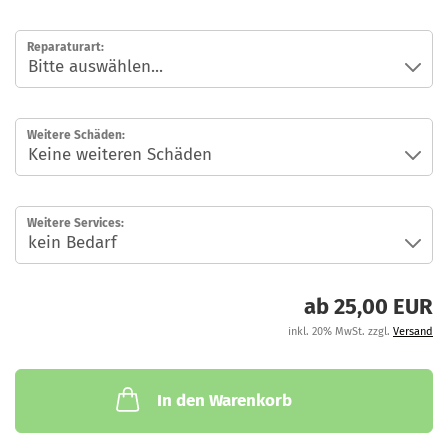
M
Reparaturart:
Weitere Schäden:
Weitere Services:
ab 25,00 EUR
inkl. 20% MwSt. zzgl.
Versand
In den Warenkorb