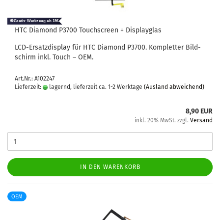
HTC Dia­mond P3700 Touch­screen + Dis­play­glas
LCD-​Ersatzdisplay für HTC Dia­mond P3700. Kom­plet­ter Bild­
schirm inkl. Touch – OEM.
Art.Nr.: A102247
Lieferzeit:
lagernd, lieferzeit ca. 1-2 Werktage
(Ausland abweichend)
8,90 EUR
inkl. 20% MwSt. zzgl.
Versand
IN DEN WARENKORB
OEM