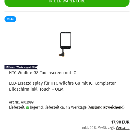
IN DEN WARENKORB
OEM
HTC Wild­fire G8 Touch­screen mit IC
LCD-​Ersatzdisplay für HTC Wild­fire G8 mit IC. Kom­plet­ter
Bild­schirm inkl. Touch – OEM.
Art.Nr.: A102999
Lieferzeit:
lagernd, lieferzeit ca. 1-2 Werktage
(Ausland abweichend)
17,90 EUR
inkl. 20% MwSt. zzgl.
Versand