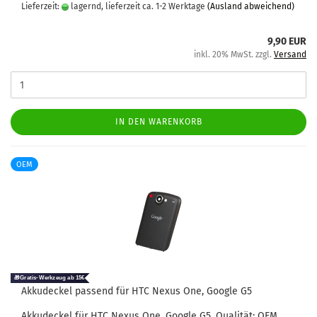
Lieferzeit:
lagernd, lieferzeit ca. 1-2 Werktage
(Ausland abweichend)
9,90 EUR
inkl. 20% MwSt. zzgl.
Versand
IN DEN WARENKORB
OEM
Ak­ku­de­ckel pas­send für HTC Nexus One, Goog­le G5
Ak­ku­de­ckel für HTC Nexus One, Goog­le G5. Qua­li­tät: OEM.