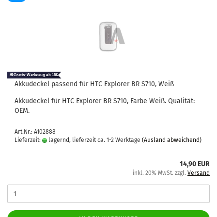
Ak­ku­de­ckel pas­send für HTC Ex­plo­rer BR S710, Weiß
Ak­ku­de­ckel für HTC Ex­plo­rer BR S710, Farbe Weiß. Qua­li­tät:
OEM.
Art.Nr.: A102888
Lieferzeit:
lagernd, lieferzeit ca. 1-2 Werktage
(Ausland abweichend)
14,90 EUR
inkl. 20% MwSt. zzgl.
Versand