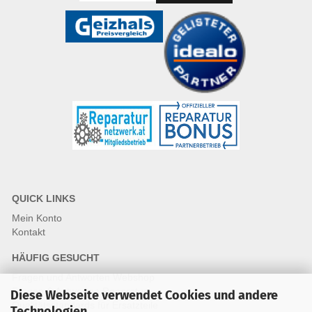
QUICK LINKS
Mein Konto
Kontakt
HÄUFIG GESUCHT
Fragen und Antworten Webshop
Fragen & Antworten Reparatur
Diese Webseite verwendet Cookies und andere
Qualitätsstandards für Ersatzteile
Technologien