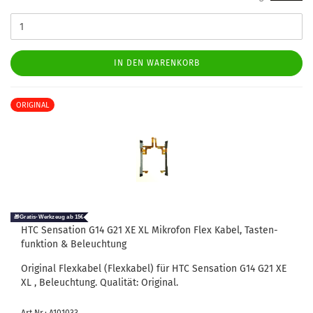
IN DEN WARENKORB
ORIGINAL
HTC Sen­sa­ti­on G14 G21 XE XL Mi­kro­fon Flex Kabel, Tas­ten­
funk­ti­on & Be­leuch­tung
Ori­gi­nal Flex­ka­bel (Flex­ka­bel) für HTC Sen­sa­ti­on G14 G21 XE
XL , Be­leuch­tung. Qua­li­tät: Ori­gi­nal.