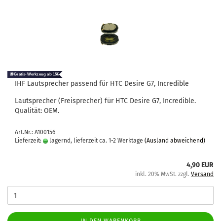
IHF Laut­spre­cher pas­send für HTC De­si­re G7, In­credi­ble
Laut­spre­cher (Frei­spre­cher) für HTC De­si­re G7, In­credi­ble.
Qua­li­tät: OEM.
Art.Nr.: A100156
Lieferzeit:
lagernd, lieferzeit ca. 1-2 Werktage
(Ausland abweichend)
4,90 EUR
inkl. 20% MwSt. zzgl.
Versand