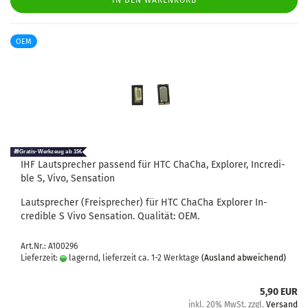
IN DEN WARENKORB
OEM
IHF Laut­spre­cher pas­send für HTC ChaCha, Ex­plo­rer, In­credi­
ble S, Vivo, Sen­sa­ti­on
Laut­spre­cher (Frei­spre­cher) für HTC ChaCha Ex­plo­rer In­
credi­ble S Vivo Sen­sa­ti­on. Qua­li­tät: OEM.
Art.Nr.: A100296
Lieferzeit:
lagernd, lieferzeit ca. 1-2 Werktage
(Ausland abweichend)
5,90 EUR
inkl. 20% MwSt. zzgl.
Versand