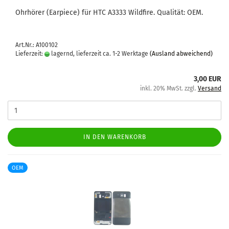
Ohr­hö­rer (Ear­pie­ce) für HTC A3333 Wild­fire. Qua­li­tät: OEM.
Art.Nr.: A100102
Lieferzeit:
lagernd, lieferzeit ca. 1-2 Werktage
(Ausland abweichend)
3,00 EUR
inkl. 20% MwSt. zzgl.
Versand
IN DEN WARENKORB
OEM