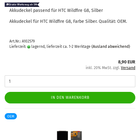
Ak­ku­de­ckel pas­send für HTC Wild­fire G8, Sil­ber
Ak­ku­de­ckel für HTC Wild­fire G8, Farbe Sil­ber. Qua­li­tät: OEM.
Art.Nr.: A102579
Lieferzeit:
lagernd, lieferzeit ca. 1-2 Werktage
(Ausland abweichend)
8,90 EUR
inkl. 20% MwSt. zzgl.
Versand
IN DEN WARENKORB
OEM