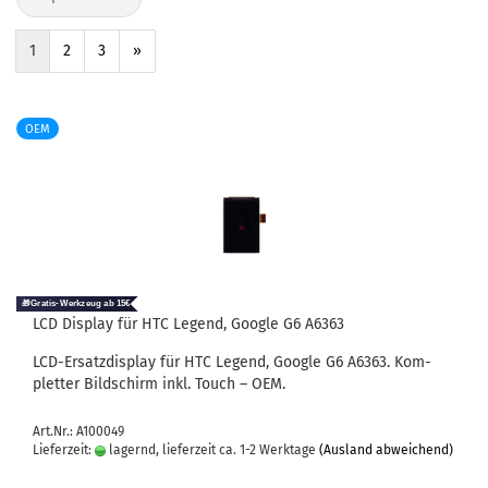
1
2
3
»
OEM
LCD Dis­play für HTC Le­gend, Goog­le G6 A6363
LCD-​Ersatzdisplay für HTC Le­gend, Goog­le G6 A6363. Kom­
plet­ter Bild­schirm inkl. Touch – OEM.
Art.Nr.: A100049
Lieferzeit:
lagernd, lieferzeit ca. 1-2 Werktage
(Ausland abweichend)