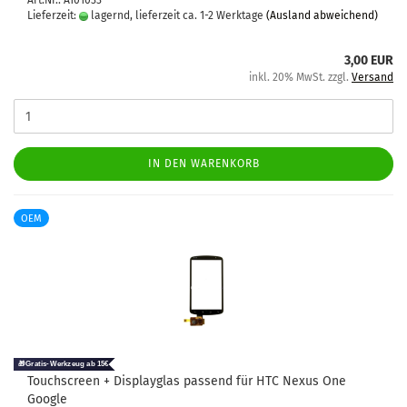
Art.Nr.: A101033
Lieferzeit:
lagernd, lieferzeit ca. 1-2 Werktage
(Ausland abweichend)
3,00 EUR
inkl. 20% MwSt. zzgl.
Versand
IN DEN WARENKORB
OEM
Touch­screen + Dis­play­glas pas­send für HTC Nexus One
Goog­le