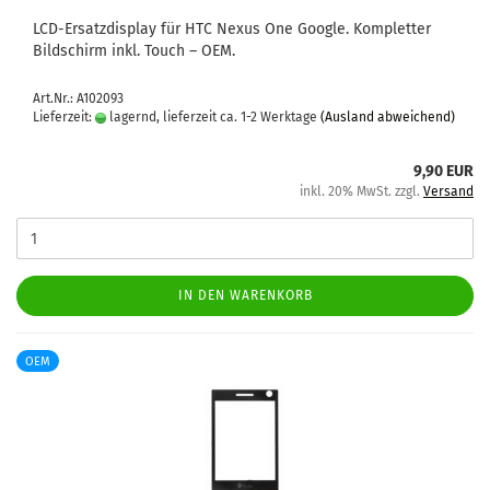
LCD-​Ersatzdisplay für HTC Nexus One Goog­le. Kom­plet­ter
Bild­schirm inkl. Touch – OEM.
Art.Nr.: A102093
Lieferzeit:
lagernd, lieferzeit ca. 1-2 Werktage
(Ausland abweichend)
9,90 EUR
inkl. 20% MwSt. zzgl.
Versand
IN DEN WARENKORB
OEM