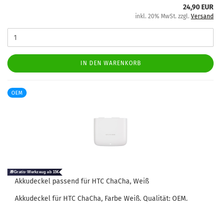
24,90 EUR
inkl. 20% MwSt. zzgl.
Versand
IN DEN WARENKORB
OEM
Ak­ku­de­ckel pas­send für HTC ChaCha, Weiß
Ak­ku­de­ckel für HTC ChaCha, Farbe Weiß. Qua­li­tät: OEM.