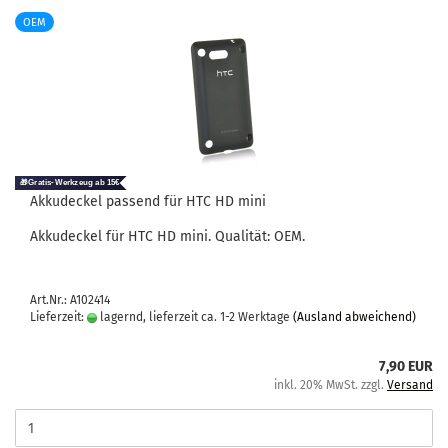
OEM
Ak­ku­de­ckel pas­send für HTC HD mini
Ak­ku­de­ckel für HTC HD mini. Qua­li­tät: OEM.
Art.Nr.: A102414
Lieferzeit:
lagernd, lieferzeit ca. 1-2 Werktage
(Ausland abweichend)
7,90 EUR
inkl. 20% MwSt. zzgl.
Versand