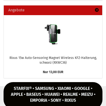
Angebote
Rixus 15w Auto-​Sensoring Ma­gnet Wire­less KFZ-​Halterung,
schwarz (RXWC36)
Nur 13,00 EUR
STARFIX® • SAMSUNG • XIAOMI • GOOGLE •
APPLE • BASEUS • HUAWEI • REALME • MEIZU •
EMPORIA • SONY • RIXUS