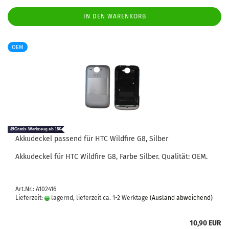
IN DEN WARENKORB
OEM
Ak­ku­de­ckel pas­send für HTC Wild­fire G8, Sil­ber
Ak­ku­de­ckel für HTC Wild­fire G8, Farbe Sil­ber. Qua­li­tät: OEM.
Art.Nr.: A102416
Lieferzeit:
lagernd, lieferzeit ca. 1-2 Werktage
(Ausland abweichend)
10,90 EUR