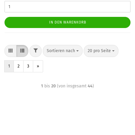
IN DEN WARENKORB
Sortieren nach
20 pro Seite
1
2
3
»
1
bis
20
(von insgesamt
44
)