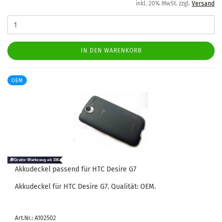
inkl. 20% MwSt. zzgl.
Versand
IN DEN WARENKORB
OEM
Ak­ku­de­ckel pas­send für HTC De­si­re G7
Ak­ku­de­ckel für HTC De­si­re G7. Qua­li­tät: OEM.
Art.Nr.: A102502