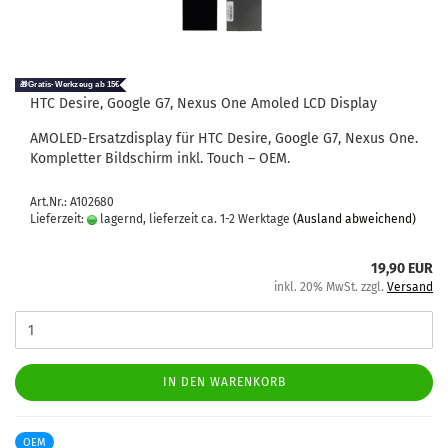
HTC De­si­re, Goog­le G7, Nexus One Amo­led LCD Dis­play
AMOLED-​Ersatzdisplay für HTC De­si­re, Goog­le G7, Nexus One.
Kom­plet­ter Bild­schirm inkl. Touch – OEM.
Art.Nr.: A102680
Lieferzeit:
lagernd, lieferzeit ca. 1-2 Werktage
(Ausland abweichend)
19,90 EUR
inkl. 20% MwSt. zzgl.
Versand
IN DEN WARENKORB
OEM