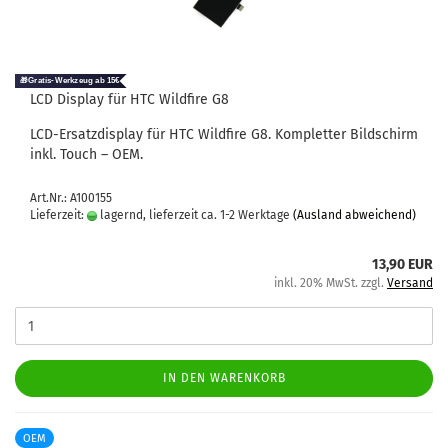
LCD Dis­play für HTC Wild­fire G8
LCD-​Ersatzdisplay für HTC Wild­fire G8. Kom­plet­ter Bild­schirm
inkl. Touch – OEM.
Art.Nr.: A100155
Lieferzeit:
lagernd, lieferzeit ca. 1-2 Werktage
(Ausland abweichend)
13,90 EUR
inkl. 20% MwSt. zzgl.
Versand
IN DEN WARENKORB
OEM