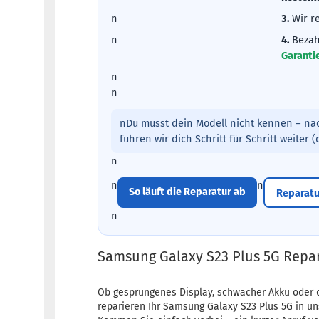
n
3.
Wir r
n
4.
Bezah
Garanti
n
n
nDu musst dein Modell nicht kennen – na
führen wir dich Schritt für Schritt weiter 
n
n
n
So läuft die Reparatur ab
Reparatu
n
Samsung Galaxy S23 Plus 5G Repar
Ob gesprungenes Display, schwacher Akku oder 
reparieren Ihr Samsung Galaxy S23 Plus 5G in uns