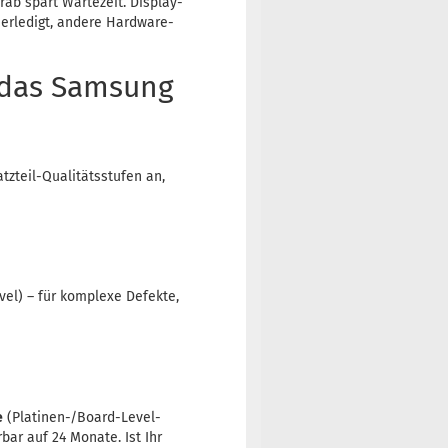
rab spart Wartezeit. Display-
 erledigt, andere Hardware-
 das Samsung
tzteil-Qualitätsstufen an,
el) – für komplexe Defekte,
e
(Platinen-/Board-Level-
bar auf 24 Monate. Ist Ihr