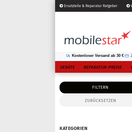
Ersatzteile & Reparatur Ratgeber
W
Österreich
Kundenlogin
Lieferland
Kostenloser Versand ab 30 €
|
GERÄTE
REPARATUR-PREISE
FILTERN
ZURÜCKSETZEN
Konto erstellen
Passwort vergessen?
KATEGORIEN