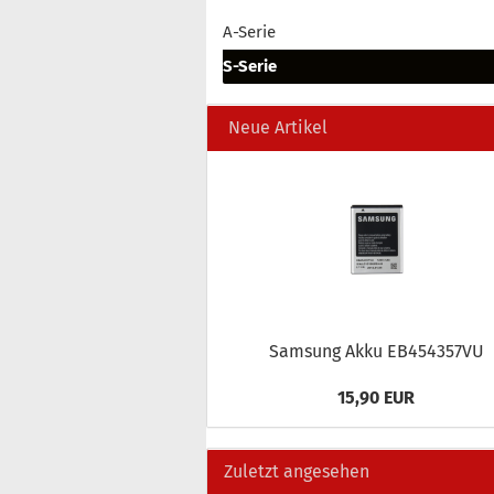
A-Serie
S-Serie
Neue Artikel
Sam­sung Akku EB454357VU
15,90 EUR
Zuletzt angesehen