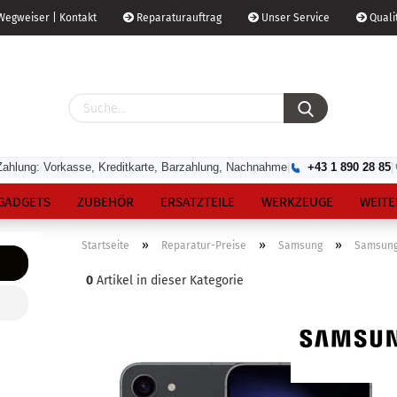
egweiser | Kontakt
Reparaturauftrag
Unser Service
Qualit
Zahlung: Vorkasse, Kreditkarte, Barzahlung, Nachnahme
|
+43 1 890 28 85
|
GADGETS
ZUBEHÖR
ERSATZTEILE
WERKZEUGE
WEITE
»
»
»
Startseite
Reparatur-Preise
Samsung
Samsung 
0
Artikel in dieser Kategorie