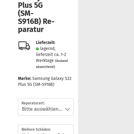
Plus 5G
(SM-​
S916B) Re­
pa­ra­tur
Lieferzeit:
lagernd,
lieferzeit ca. 1-2
Werktage
(Ausland
abweichend)
Marke:
Samsung Galaxy S22
Plus 5G (SM-S916B)
Reparaturart:
Weitere Schäden: