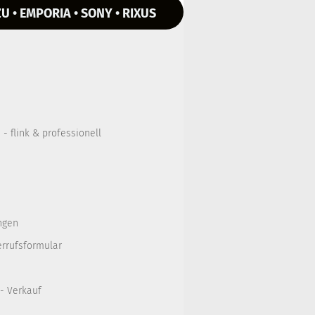
U • EMPORIA • SONY • RIXUS
- flink & professionell
ngen
errufsformular
 - Verkauf