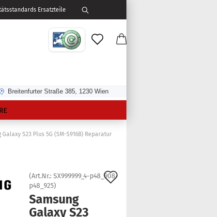
ätsstandards Ersatzteile
Breitenfurter Straße 385, 1230 Wien
RE
Galaxy S23 Plus 5G (SM-S916B) Reparatur
Auf
(Art.Nr.:
SX999999_4-p48_908-
p48_925
)
den
Sam­sung
Merkzettel
Ga­la­xy S23