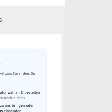
G
l
tikel zum Zusenden. So
atur wählen & bestellen
st noch nichts)
 zu uns bringen oder
os
einsenden