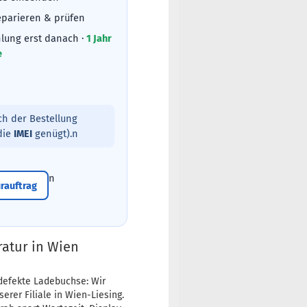
eparieren & prüfen
lung erst danach ·
1 Jahr
e
ch der Bestellung
(die
IMEI
genügt).n
n
rauftrag
atur in Wien
defekte Ladebuchse: Wir
erer Filiale in Wien-Liesing.