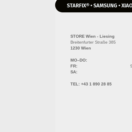
STARFIX® • SAMSUNG • XIAO
STORE Wien - Liesing
Breitenfurter Straße 385
1230 Wien
MO–DO:
FR:
9
SA:
TEL:
+43 1 890 28 85