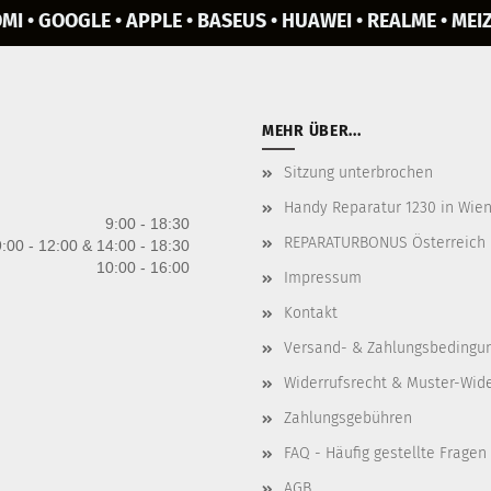
MI • GOOGLE • APPLE • BASEUS • HUAWEI • REALME • MEIZ
MEHR ÜBER...
Sitzung unterbrochen
Handy Reparatur 1230 in Wien 
9:00 - 18:30
REPARATURBONUS Österreich
:00 - 12:00 & 14:00 - 18:30
10:00 - 16:00
Impressum
Kontakt
Versand- & Zahlungsbedingu
Widerrufsrecht & Muster-Wid
Zahlungsgebühren
FAQ - Häufig gestellte Fragen
AGB