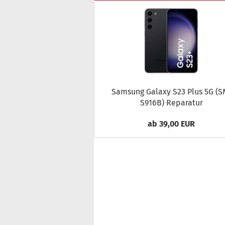
Sam­sung Ga­la­xy S23 Plus 5G (SM
S916B) Re­pa­ra­tur
ab 39,00 EUR