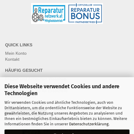
QUICK LINKS
Mein Konto
Kontakt
HÄUFIG GESUCHT
Fragen und Antworten Webshop
Fragen & Antworten Reparatur
Diese Webseite verwendet Cookies und andere
Qualitätsstandards für Ersatzteile
Technologien
Reparaturablauf
Wir verwenden Cookies und ähnliche Technologien, auch von
Drittanbietern, um die ordentliche Funktionsweise der Website zu
Vertrag widerrufen
gewährleisten, die Nutzung unseres Angebotes zu analysieren und
Ihnen ein bestmögliches Einkaufserlebnis bieten zu können. Weitere
Informationen finden Sie in unserer
Datenschutzerklärung
.
Zertifizierter & sicherer Onlineshop