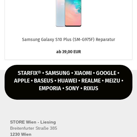
Sam­sung Ga­la­xy S10 Plus (SM-​G975F) Re­pa­ra­tur
ab 39,00 EUR
STARFIX® • SAMSUNG • XIAOMI • GOOGLE •
APPLE • BASEUS • HUAWEI • REALME • MEIZU •
EMPORIA • SONY • RIXUS
STORE Wien - Liesing
Breitenfurter Straße 385
1230 Wien