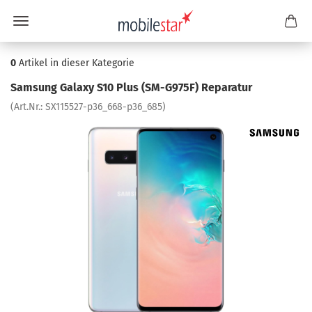
0
Artikel in dieser Kategorie
Sam­sung Ga­la­xy S10 Plus (SM-​G975F) Re­pa­ra­tur
(Art.Nr.:
SX115527-​p36_668-p36_685
)