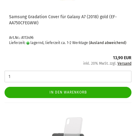
Sam­sung Gra­da­ti­on Cover für Ga­la­xy A7 (2018) gold (EF-​
AA750CFEGWW)
Art.Nr.: A113496
Lieferzeit:
lagernd, lieferzeit ca. 1-2 Werktage
(Ausland abweichend)
13,90 EUR
inkl. 20% MwSt. zzgl.
Versand
IN DEN WARENKORB