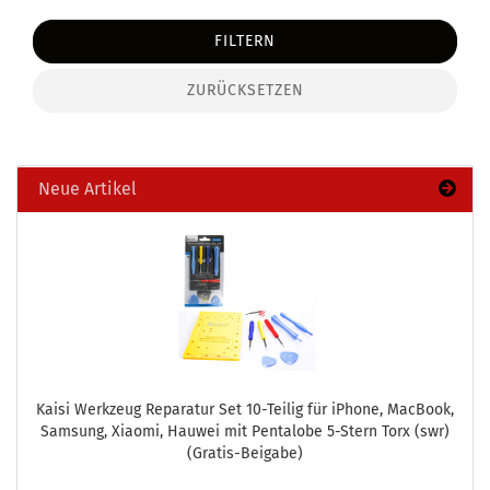
FILTERN
ZURÜCKSETZEN
Neue Artikel
Kaisi Werk­zeug Re­pa­ra­tur Set 10-​Teilig für iPho­ne, MacBook,
Sam­sung, Xiao­mi, Hau­wei mit Pen­talo­be 5-​Stern Torx (swr)
(Gratis-​Beigabe)