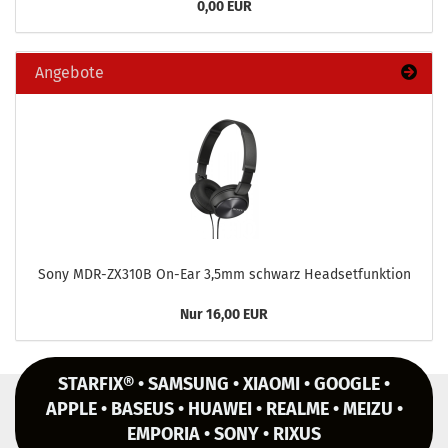
0,00 EUR
Angebote
Sony MDR-​ZX310B On-​Ear 3,5mm schwarz Head­set­funk­ti­on
Nur 16,00 EUR
STARFIX® • SAMSUNG • XIAOMI • GOOGLE •
APPLE • BASEUS • HUAWEI • REALME • MEIZU •
EMPORIA • SONY • RIXUS