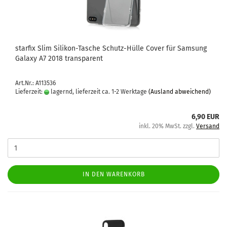
star­fix Slim Silikon-​​Ta­sche Schutz-​​Hülle Cover für Sam­sung
Ga­la­xy A7 2018 trans­pa­rent
Art.Nr.: A113536
Lieferzeit:
lagernd, lieferzeit ca. 1-2 Werktage
(Ausland abweichend)
6,90 EUR
inkl. 20% MwSt. zzgl.
Versand
IN DEN WARENKORB