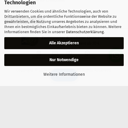
Technologien
Reparaturablauf
Wir verwenden Cookies und ähnliche Technologien, auch von
Drittanbietern, um die ordentliche Funktionsweise der Website zu
Vertrag widerrufen
gewährleisten, die Nutzung unseres Angebotes zu analysieren und
Ihnen ein bestmögliches Einkaufserlebnis bieten zu können. Weitere
Informationen finden Sie in unserer
Datenschutzerklärung
.
Zertifizierter & sicherer Onlineshop
Alle Akzeptieren
Kostenloser Versand ab 30 €
Vorkasse
Karte
Bar
Nachnahme
Nur Notwendige
Copyright © 2024 mobilestar.at - All Rights Reserved.
Weitere Informationen
🔍 Filter