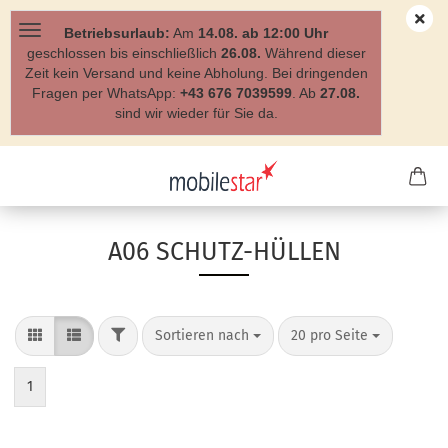
Betriebsurlaub:
Am
14.08. ab 12:00 Uhr
geschlossen bis einschließlich
26.08.
Während dieser
Zeit kein Versand und keine Abholung. Bei dringenden
Fragen per WhatsApp:
+43 676 7039599
. Ab
27.08.
sind wir wieder für Sie da.
A06 SCHUTZ-HÜLLEN
Sortieren nach
20 pro Seite
1