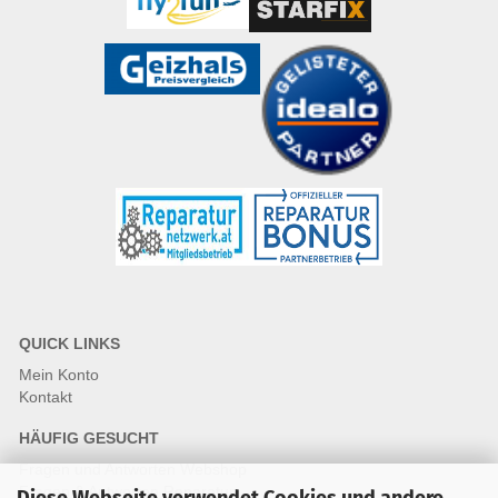
QUICK LINKS
Mein Konto
Kontakt
HÄUFIG GESUCHT
Fragen und Antworten Webshop
Fragen & Antworten Reparatur
Diese Webseite verwendet Cookies und andere