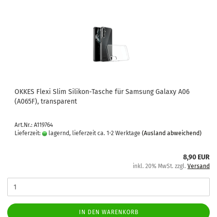
OKKES Flexi Slim Silikon-​​Ta­sche für Sam­sung Ga­la­xy A06
(A065F), trans­pa­rent
Art.Nr.: A119764
Lieferzeit:
lagernd, lieferzeit ca. 1-2 Werktage
(Ausland abweichend)
8,90 EUR
inkl. 20% MwSt. zzgl.
Versand
IN DEN WARENKORB