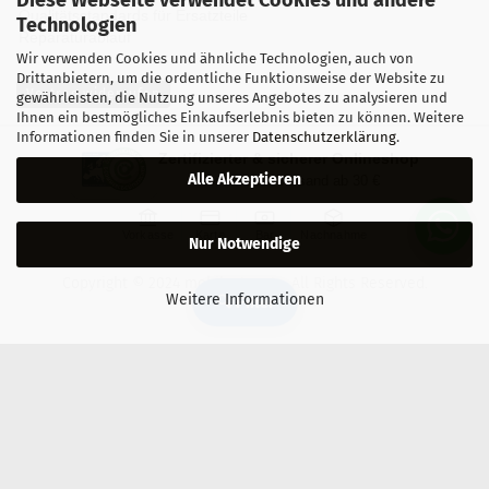
Qualitätsstandards für Ersatzteile
Technologien
Reparaturablauf
Wir verwenden Cookies und ähnliche Technologien, auch von
Drittanbietern, um die ordentliche Funktionsweise der Website zu
Vertrag widerrufen
gewährleisten, die Nutzung unseres Angebotes zu analysieren und
Ihnen ein bestmögliches Einkaufserlebnis bieten zu können. Weitere
Informationen finden Sie in unserer
Datenschutzerklärung
.
Zertifizierter & sicherer Onlineshop
Alle Akzeptieren
Kostenloser Versand ab 30 €
Vorkasse
Karte
Bar
Nachnahme
Nur Notwendige
Copyright © 2024 mobilestar.at - All Rights Reserved.
Weitere Informationen
🔍 Filter