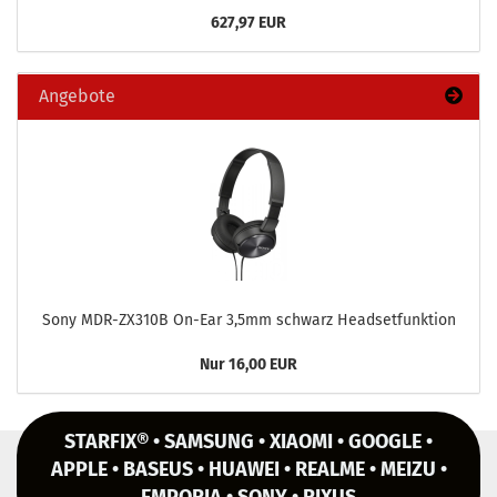
627,97 EUR
Angebote
Sony MDR-​ZX310B On-​Ear 3,5mm schwarz Head­set­funk­ti­on
Nur 16,00 EUR
STARFIX® • SAMSUNG • XIAOMI • GOOGLE •
APPLE • BASEUS • HUAWEI • REALME • MEIZU •
EMPORIA • SONY • RIXUS