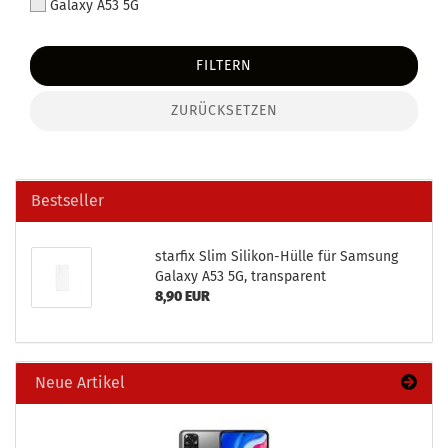
Galaxy A53 5G
FILTERN
ZURÜCKSETZEN
Bestseller
star­fix Slim Silikon-​Hülle für Sam­sung
Ga­la­xy A53 5G, trans­pa­rent
8,90 EUR
Neue Artikel