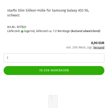
star­fix Slim Silikon-​​Hülle für Sam­sung Ga­la­xy A53 5G,
schwarz
Art.Nr.: A117622
Lieferzeit:
lagernd, lieferzeit ca. 1-2 Werktage
(Ausland abweichend)
8,90 EUR
inkl. 20% MwSt. zzgl.
Versand
IN DEN WARENKORB