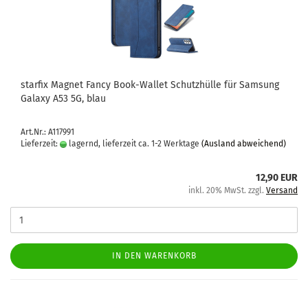
star­fix Ma­gnet Fancy Book-​Wal­let Schutz­hül­le für Sam­sung
Ga­la­xy A53 5G, blau
Art.Nr.: A117991
Lieferzeit:
lagernd, lieferzeit ca. 1-2 Werktage
(Ausland abweichend)
12,90 EUR
inkl. 20% MwSt. zzgl.
Versand
IN DEN WARENKORB