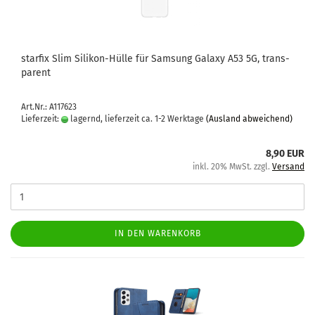
star­fix Slim Silikon-​​Hülle für Sam­sung Ga­la­xy A53 5G, trans­
pa­rent
Art.Nr.: A117623
Lieferzeit:
lagernd, lieferzeit ca. 1-2 Werktage
(Ausland abweichend)
8,90 EUR
inkl. 20% MwSt. zzgl.
Versand
IN DEN WARENKORB