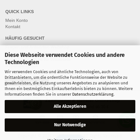
QUICK LINKS
Mein Konto
Kontakt
HÄUFIG GESUCHT
Fragen und Antworten Webshop
Fragen & Antworten Reparatur
Diese Webseite verwendet Cookies und andere
Qualitätsstandards für Ersatzteile
Technologien
Reparaturablauf
Wir verwenden Cookies und ähnliche Technologien, auch von
Drittanbietern, um die ordentliche Funktionsweise der Website zu
Vertrag widerrufen
gewährleisten, die Nutzung unseres Angebotes zu analysieren und
Ihnen ein bestmögliches Einkaufserlebnis bieten zu können. Weitere
Informationen finden Sie in unserer
Datenschutzerklärung
.
Zertifizierter & sicherer Onlineshop
Alle Akzeptieren
Kostenloser Versand ab 30 €
Vorkasse
Karte
Bar
Nachnahme
Nur Notwendige
Copyright © 2024 mobilestar.at - All Rights Reserved.