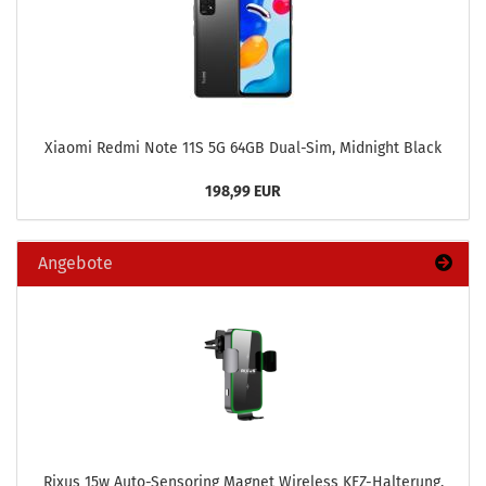
Xiao­mi Redmi Note 11S 5G 64GB Dual-​Sim, Mid­night Black
198,99 EUR
Angebote
Rixus 15w Auto-​Sensoring Ma­gnet Wire­less KFZ-​Halterung,