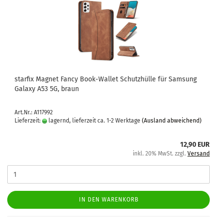
star­fix Ma­gnet Fancy Book-​Wal­let Schutz­hül­le für Sam­sung
Ga­la­xy A53 5G, braun
Art.Nr.: A117992
Lieferzeit:
lagernd, lieferzeit ca. 1-2 Werktage
(Ausland abweichend)
12,90 EUR
inkl. 20% MwSt. zzgl.
Versand
IN DEN WARENKORB