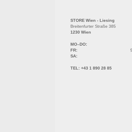
STORE Wien - Liesing
Breitenfurter Straße 385
1230 Wien
MO–DO:
FR:
9
SA:
TEL:
+43 1 890 28 85