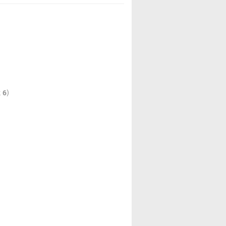
t
6
)