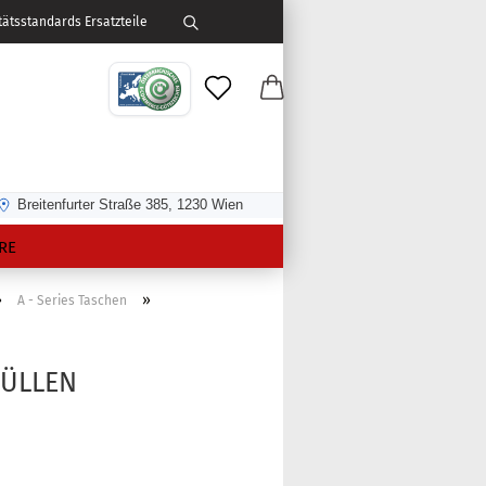
ätsstandards Ersatzteile
Breitenfurter Straße 385, 1230 Wien
RE
»
»
A - Series Taschen
HÜLLEN