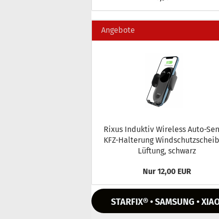
Angebote
Rixus In­duk­tiv Wire­less Auto-​Se
KFZ-​Halterung Wind­schutz­schei­
Lüf­tung, schwarz
Nur 12,00 EUR
STARFIX® • SAMSUNG • XIAO