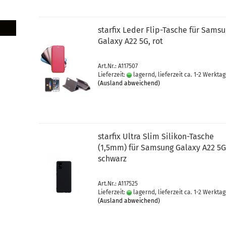
star­fix Leder Flip-​Ta­sche für Sam­s
Ga­la­xy A22 5G, rot
Art.Nr.: A117507
Lieferzeit:
lagernd, lieferzeit ca. 1-2 Werkta
(Ausland abweichend)
star­fix Ultra Slim Silikon-​​Ta­sche
(1,5mm) für Sam­sung Ga­la­xy A22 5G
schwarz
Art.Nr.: A117525
Lieferzeit:
lagernd, lieferzeit ca. 1-2 Werkta
(Ausland abweichend)