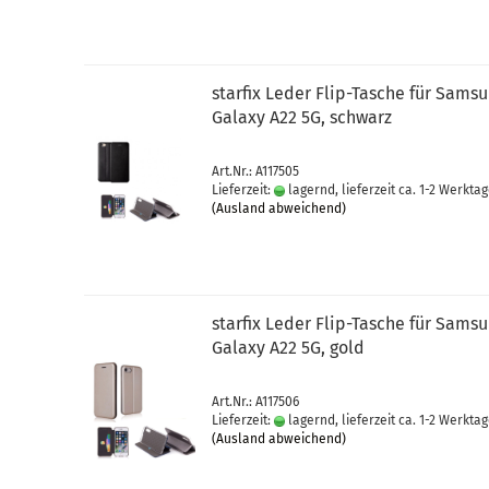
star­fix Leder Flip-​Ta­sche für Sam­s
Ga­la­xy A22 5G, schwarz
Art.Nr.: A117505
Lieferzeit:
lagernd, lieferzeit ca. 1-2 Werkta
(Ausland abweichend)
star­fix Leder Flip-​Ta­sche für Sam­s
Ga­la­xy A22 5G, gold
Art.Nr.: A117506
Lieferzeit:
lagernd, lieferzeit ca. 1-2 Werkta
(Ausland abweichend)