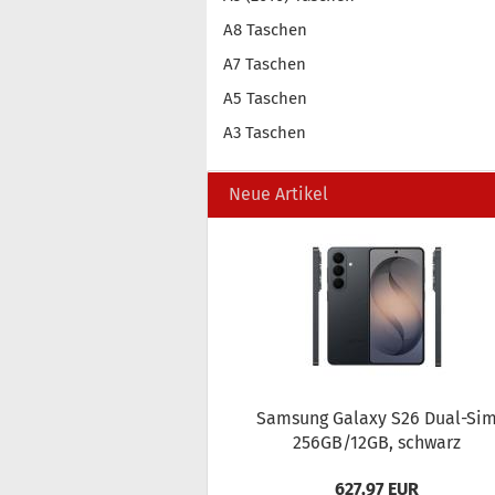
A8 Taschen
A7 Taschen
A5 Taschen
A3 Taschen
Neue Artikel
Sam­sung Ga­la­xy S26 Dual-​Si
256GB/12GB, schwarz
627,97 EUR