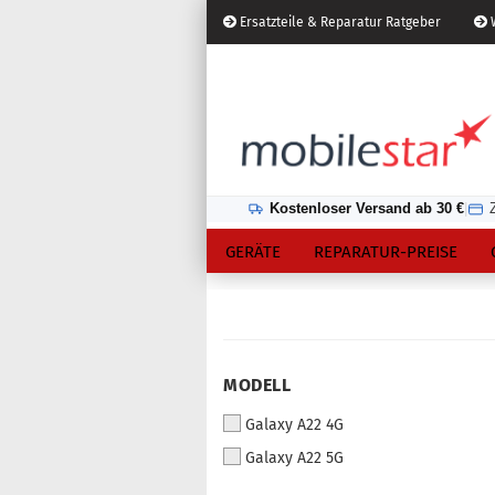
Ersatzteile & Reparatur Ratgeber
W
Österreich
Kundenlogin
Lieferland
Kostenloser Versand ab 30 €
|
GERÄTE
REPARATUR-PREISE
Konto erstellen
MODELL
Passwort vergessen?
Galaxy A22 4G
Galaxy A22 5G