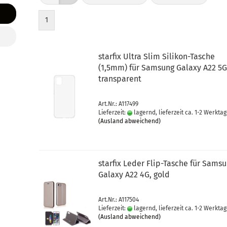
1
star­fix Ultra Slim Silikon-​​Ta­sche
(1,5mm) für Sam­sung Ga­la­xy A22 5G
trans­pa­rent
Art.Nr.: A117499
Lieferzeit:
lagernd, lieferzeit ca. 1-2 Werkta
(Ausland abweichend)
star­fix Leder Flip-​Ta­sche für Sam­s
Ga­la­xy A22 4G, gold
Art.Nr.: A117504
Lieferzeit:
lagernd, lieferzeit ca. 1-2 Werkta
(Ausland abweichend)