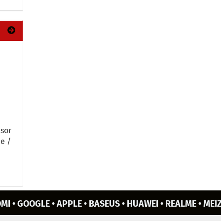
nsor
be /
MI • GOOGLE • APPLE • BASEUS • HUAWEI • REALME • MEIZ