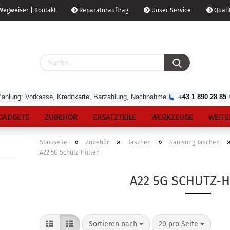
egweiser | Kontakt
Reparaturauftrag
Unser Service
Qualit
Zahlung: Vorkasse, Kreditkarte, Barzahlung, Nachnahme
|
+43 1 890 28 85
|
GADGETS
ZUBEHÖR
ERSATZTEILE
WERKZEUGE
WEITE
»
»
»
Startseite
Zubehör
Taschen
Samsung Taschen
A22 5G Schutz-Hüllen
A22 5G SCHUTZ-
Sortieren nach
20 pro Seite