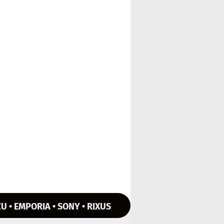
U • EMPORIA • SONY • RIXUS