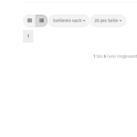
Sortieren nach
20 pro Seite
1
1
bis
6
(von insgesam