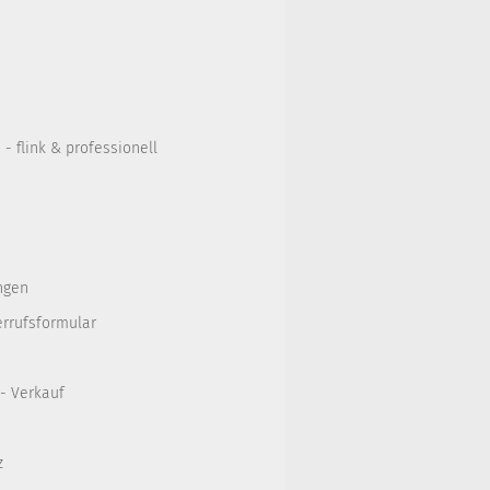
- flink & professionell
ngen
errufsformular
 - Verkauf
z