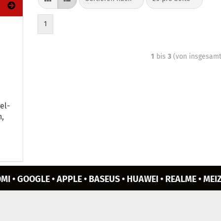
1
1
bis
3
(von insgesam
el­
n,
MI • GOOGLE • APPLE • BASEUS • HUAWEI • REALME • MEIZ