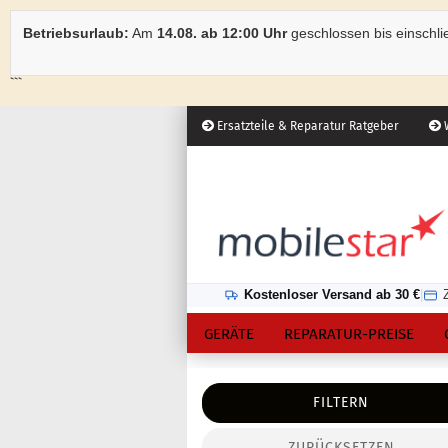
Betriebsurlaub:
Am
14.08. ab 12:00 Uhr
geschlossen bis einschli
```
Ersatzteile & Reparatur Ratgeber
W
Österreich
Kundenlogin
Lieferland
Kostenloser Versand ab 30 €
|
GERÄTE
REPARATUR-PREISE
FILTERN
ZURÜCKSETZEN