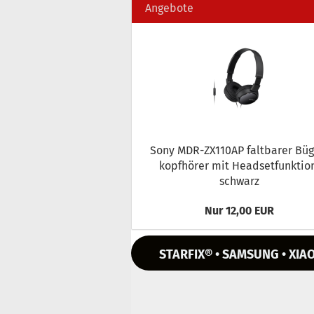
Angebote
Sony MDR-​ZX110AP falt­ba­rer Bü­g
kopf­hö­rer mit Head­set­funk­ti­o
schwarz
Nur 12,00 EUR
STARFIX® • SAMSUNG • XIAO