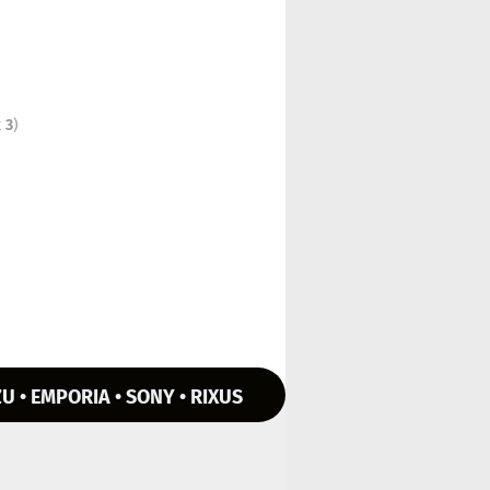
t
3
)
U • EMPORIA • SONY • RIXUS