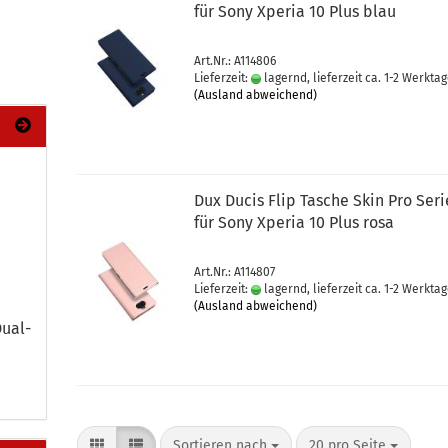
für Sony Xpe­ria 10 Plus blau
Art.Nr.: A114806
Lieferzeit:
lagernd, lieferzeit ca. 1-2 Werkta
(Ausland abweichend)
Dux Ducis Flip Ta­sche Skin Pro Se­ri
für Sony Xpe­ria 10 Plus rosa
Art.Nr.: A114807
Lieferzeit:
lagernd, lieferzeit ca. 1-2 Werkta
(Ausland abweichend)
ual-​
Sortieren nach
20 pro Seite