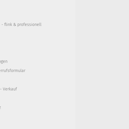
- flink & professionell
ngen
errufsformular
 - Verkauf
z