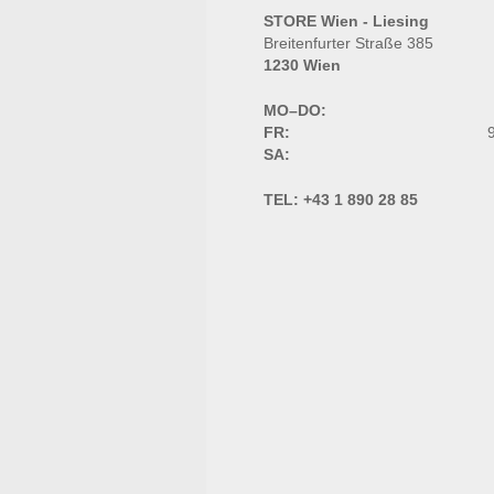
STORE Wien - Liesing
Breitenfurter Straße 385
1230 Wien
MO–DO:
FR:
9
SA:
TEL:
+43 1 890 28 85