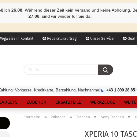
eßlich
26.08.
Während dieser Zeit kein Versand und keine Abholung. B
27.08.
sind wir wieder für Sie da.
egweiser | Kontakt
Reparaturauftrag
Unser Service
Qualit
Zahlung: Vorkasse, Kreditkarte, Barzahlung, Nachnahme
|
+43 1 890 28 85
|
GADGETS
ZUBEHÖR
ERSATZTEILE
WERKZEUGE
WEITE
»
»
»
»
Startseite
Zubehör
Taschen
Sony Taschen
X
XPERIA 10 TAS