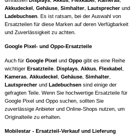
umfassen
Displays
,
Akkus
,
Flexkabel
,
Kameras
,
Akkudeckel
,
Geh
ä
use
,
Simhalter
,
Lautsprecher
und
Ladebuchsen
. Es ist ratsam, bei der Auswahl von
Ersatzteilen f
ü
r diese Marken auf deren Verf
ü
gbarkeit
und Zuverl
ä
ssigkeit zu achten.
Google Pixel- und Oppo-Ersatzteile
Auch f
ü
r
Google Pixel
und
Oppo
gibt es eine Reihe
wichtiger
Ersatzteile
.
Displays
,
Akkus
,
Flexkabel
,
Kameras
,
Akkudeckel
,
Geh
ä
use
,
Simhalter
,
Lautsprecher
und
Ladebuchsen
sind einige der
gefragten Teile. Wenn Sie hochwertige Ersatzteile f
ü
r
Google Pixel und Oppo suchen, sollten Sie
zuverl
ä
ssige Anbieter und Online-Shops nutzen, um
Originalteile zu erhalten.
Mobilestar - Ersatzteil-Verkauf und Lieferung