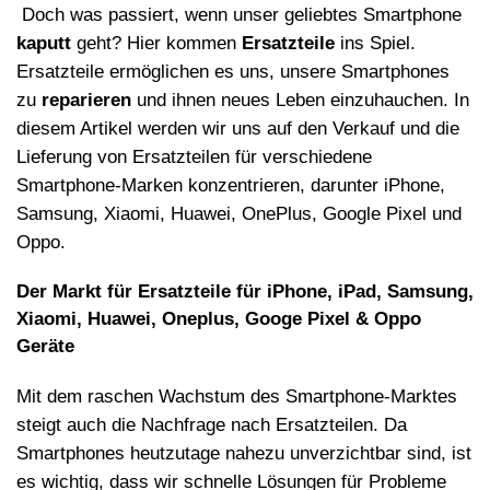
Doch was passiert, wenn unser geliebtes Smartphone
kaputt
geht? Hier kommen
Ersatzteile
ins Spiel.
Ersatzteile erm
ö
glichen es uns, unsere Smartphones
zu
reparieren
und ihnen neues Leben einzuhauchen. In
diesem Artikel werden wir uns auf den Verkauf und die
Lieferung von Ersatzteilen f
ü
r verschiedene
Smartphone-Marken konzentrieren, darunter iPhone,
Samsung, Xiaomi, Huawei, OnePlus, Google Pixel und
Oppo.
Der Markt f
ü
r Ersatzteile f
ü
r iPhone, iPad, Samsung,
Xiaomi, Huawei, Oneplus, Googe Pixel & Oppo
Ger
äte
Mit dem raschen Wachstum des Smartphone-Marktes
steigt auch die Nachfrage nach Ersatzteilen. Da
Smartphones heutzutage nahezu unverzichtbar sind, ist
es wichtig, dass wir schnelle L
ö
sungen f
ü
r Probleme