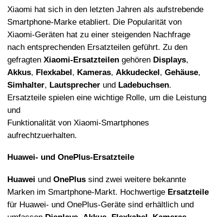
Xiaomi hat sich in den letzten Jahren als aufstrebende
Smartphone-Marke etabliert. Die Popularit
ä
t von
Xiaomi-Ger
ä
ten hat zu einer steigenden Nachfrage
nach entsprechenden Ersatzteilen gef
ü
hrt. Zu den
gefragten
Xiaomi-Ersatzteilen
geh
ö
ren
Displays
,
Akkus
,
Flexkabel
,
Kameras
,
Akkudeckel
,
Geh
ä
use
,
Simhalter
,
Lautsprecher
und
Ladebuchsen
.
Ersatzteile spielen eine wichtige Rolle, um die Leistung
und
Funktionalit
ä
t von Xiaomi-Smartphones
aufrechtzuerhalten.
Huawei- und OnePlus-Ersatzteile
Huawei
und
OnePlus
sind zwei weitere bekannte
Marken im Smartphone-Markt. Hochwertige
Ersatzteile
f
ü
r Huawei- und OnePlus-Ger
ä
te sind erh
ä
ltlich und