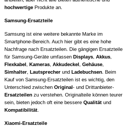
hochwertige
Produkte an.
Samsung-Ersatzteile
Samsung ist eine weitere bekannte Marke im
Smartphone-Bereich. Auch hier gibt es eine hohe
Nachfrage nach Ersatzteilen. Die g
ä
ngigen Ersatzteile
f
ü
r Samsung-Ger
ä
te umfassen
Displays
,
Akkus
,
Flexkabel
,
Kameras
,
Akkudeckel
,
Geh
ä
use
,
Simhalter
,
Lautsprecher
und
Ladebuchsen
. Beim
Kauf von Samsung-Ersatzteilen ist es wichtig, den
Unterschied zwischen
Original
- und Drittanbieter-
Ersatzteilen
zu verstehen. Originalteile k
ö
nnen teurer
sein, bieten jedoch oft eine bessere
Qualit
ä
t
und
Kompatibilit
ät
.
Xiaomi-Ersatzteile