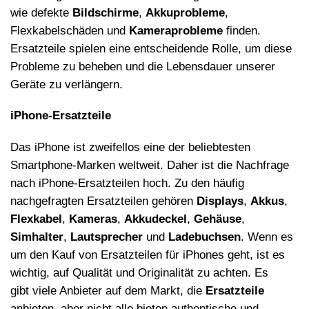
wie defekte
Bildschirme
,
Akkuprobleme
,
Flexkabelsch
ä
den und
Kameraprobleme
finden.
Ersatzteile spielen eine entscheidende Rolle, um diese
Probleme zu beheben und die Lebensdauer unserer
Ger
ä
te zu verl
ängern.
iPhone-Ersatzteile
Das iPhone ist zweifellos eine der beliebtesten
Smartphone-Marken weltweit. Daher ist die Nachfrage
nach iPhone-Ersatzteilen hoch. Zu den h
ä
ufig
nachgefragten Ersatzteilen geh
ö
ren
Displays
,
Akkus
,
Flexkabel
,
Kameras
,
Akkudeckel
,
Geh
ä
use
,
Simhalter
,
Lautsprecher
und
Ladebuchsen
. Wenn es
um den Kauf von Ersatzteilen f
ü
r iPhones geht, ist es
wichtig, auf Qualit
ä
t und Originalit
ä
t zu achten. Es
gibt viele Anbieter auf dem Markt, die
Ersatzteile
anbieten, aber nicht alle bieten authentische und