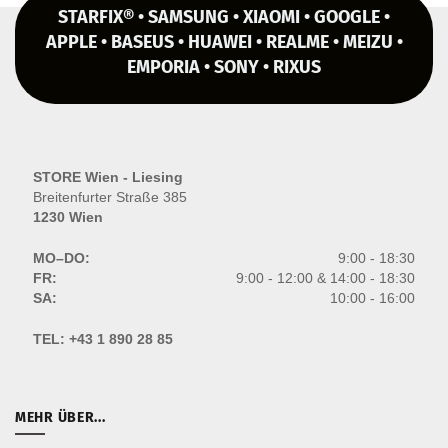
STARFIX® • SAMSUNG • XIAOMI • GOOGLE •
APPLE • BASEUS • HUAWEI • REALME • MEIZU •
EMPORIA • SONY • RIXUS
STORE Wien - Liesing
Breitenfurter Straße 385
1230 Wien
MO–DO:
9:00 - 18:30
FR:
9:00 - 12:00 & 14:00 - 18:30
SA:
10:00 - 16:00
TEL:
+43 1 890 28 85
MEHR ÜBER...