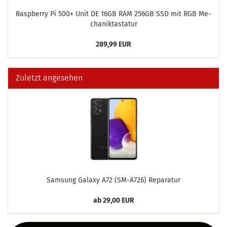
Raspber­ry Pi 500+ Unit DE 16GB RAM 256GB SSD mit RGB Me­
cha­nik­tas­ta­tur
289,99 EUR
Zuletzt angesehen
Sam­sung Ga­la­xy A72 (SM-​A726) Re­pa­ra­tur
ab 29,00 EUR