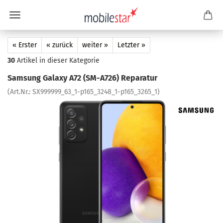
« Erster
« zurück
weiter »
Letzter »
30
Artikel in dieser Kategorie
Sam­sung Ga­la­xy A72 (SM-​A726) Re­pa­ra­tur
(Art.Nr.:
SX999999_63_1-​p165_3248_1-p165_3265_1
)