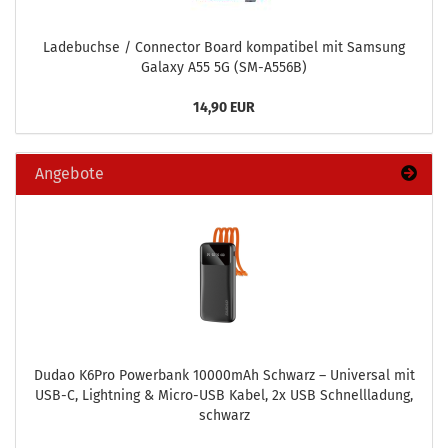
La­de­buch­se / Con­nec­tor Board kom­pa­ti­bel mit Sam­sung
Ga­la­xy A55 5G (SM-​A556B)
14,90 EUR
Angebote
Dudao K6Pro Power­bank 10000mAh Schwarz – Uni­ver­sal mit
USB-C, Light­ning & Micro-​USB Kabel, 2x USB Schnell­la­dung,
schwarz