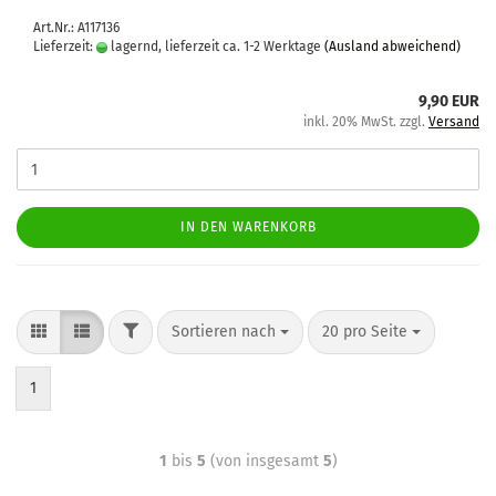
Art.Nr.: A117136
Lieferzeit:
lagernd, lieferzeit ca. 1-2 Werktage
(Ausland abweichend)
9,90 EUR
inkl. 20% MwSt. zzgl.
Versand
IN DEN WARENKORB
Sortieren nach
20 pro Seite
1
1
bis
5
(von insgesamt
5
)