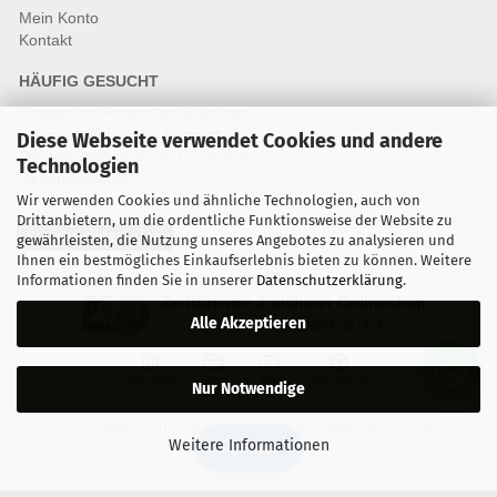
Mein Konto
Kontakt
HÄUFIG GESUCHT
Fragen und Antworten Webshop
Fragen & Antworten Reparatur
Diese Webseite verwendet Cookies und andere
Qualitätsstandards für Ersatzteile
Technologien
Reparaturablauf
Wir verwenden Cookies und ähnliche Technologien, auch von
Drittanbietern, um die ordentliche Funktionsweise der Website zu
Vertrag widerrufen
gewährleisten, die Nutzung unseres Angebotes zu analysieren und
Ihnen ein bestmögliches Einkaufserlebnis bieten zu können. Weitere
Informationen finden Sie in unserer
Datenschutzerklärung
.
Zertifizierter & sicherer Onlineshop
Alle Akzeptieren
Kostenloser Versand ab 30 €
Vorkasse
Karte
Bar
Nachnahme
Nur Notwendige
Copyright © 2024 mobilestar.at - All Rights Reserved.
Weitere Informationen
🔍 Filter