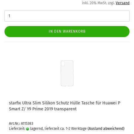
inkl. 20% MwSt. zzgl.
Versand
IN DEN WARENKORB
star­fix Ultra Slim Si­li­kon Schutz Hülle Ta­sche für Hua­wei P
Smart Z/ Y9 Prime 2019 trans­pa­rent
Art.Nr.: A115383
Lieferzeit:
lagernd, lieferzeit ca. 1-2 Werktage
(Ausland abweichend)