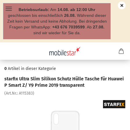
Betriebsurlaub:
Am
14.08. ab 12:00 Uhr
geschlossen bis einschließlich
26.08.
Während dieser
Zeit kein Versand und keine Abholung. Bei dringenden
Fragen per WhatsApp:
+43 676 7039599
. Ab
27.08.
sind wir wieder für Sie da.
0
Artikel in dieser Kategorie
star­fix Ultra Slim Si­li­kon Schutz Hülle Ta­sche für Hua­wei
P Smart Z/ Y9 Prime 2019 trans­pa­rent
(Art.Nr.:
A115383
)