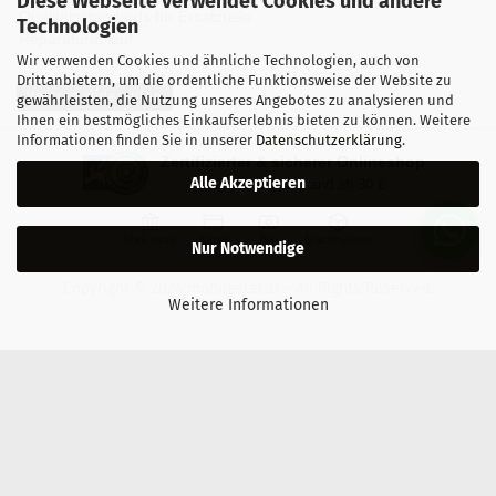
Diese Webseite verwendet Cookies und andere
Qualitätsstandards für Ersatzteile
Technologien
Reparaturablauf
Wir verwenden Cookies und ähnliche Technologien, auch von
Drittanbietern, um die ordentliche Funktionsweise der Website zu
Vertrag widerrufen
gewährleisten, die Nutzung unseres Angebotes zu analysieren und
Ihnen ein bestmögliches Einkaufserlebnis bieten zu können. Weitere
Informationen finden Sie in unserer
Datenschutzerklärung
.
Zertifizierter & sicherer Onlineshop
Alle Akzeptieren
Kostenloser Versand ab 30 €
Vorkasse
Karte
Bar
Nachnahme
Nur Notwendige
Copyright © 2024 mobilestar.at - All Rights Reserved.
Weitere Informationen