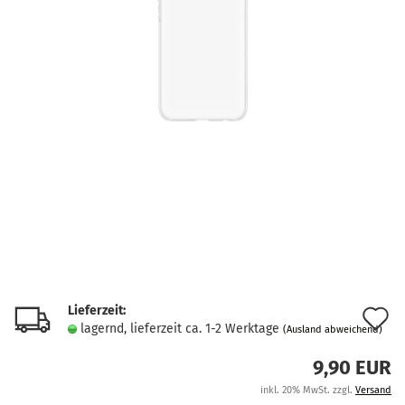
Lieferzeit:
A
lagernd, lieferzeit ca. 1-2 Werktage
(Ausland abweichend)
d
9,90 EUR
M
inkl. 20% MwSt. zzgl.
Versand