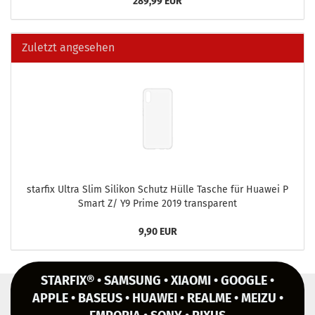
289,99 EUR
Zuletzt angesehen
star­fix Ultra Slim Si­li­kon Schutz Hülle Ta­sche für Hua­wei P
Smart Z/ Y9 Prime 2019 trans­pa­rent
9,90 EUR
STARFIX® • SAMSUNG • XIAOMI • GOOGLE •
APPLE • BASEUS • HUAWEI • REALME • MEIZU •