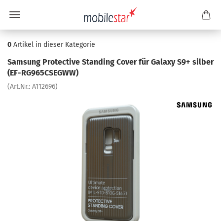
0
Artikel in dieser Kategorie
Sam­sung Pro­tec­ti­ve Stan­ding Cover für Ga­la­xy S9+ sil­ber
(EF-​RG965CSEGWW)
(Art.Nr.:
A112696
)