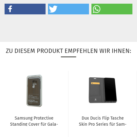
ZU DIESEM PRODUKT EMPFEHLEN WIR IHNEN:
Sam­sung Pro­tec­ti­ve
Dux Ducis Flip Ta­sche
Stan­ding Cover für Ga­la­
Skin Pro Se­ries für Sam­
xy S9+ sil­ber (EF-​
sung Ga­la­xy S9+...
RG965CSEGWW)...