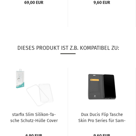
69,00 EUR
9,60 EUR
DIESES PRODUKT IST Z.B. KOMPATIBEL ZU:
star­fix Slim Silikon-​​Ta­
Dux Ducis Flip Ta­sche
sche Schutz-​​Hülle Cover
Skin Pro Se­ries für Sam­
für Sam­sung Ga­la­xy...
sung Ga­la­xy S9+...
6,90 EUR
9,60 EUR