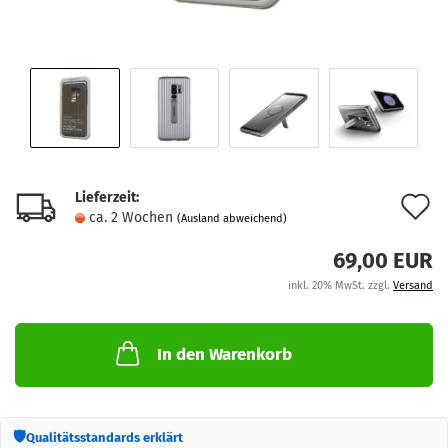
Lieferzeit:
A
ca. 2 Wochen
(Ausland abweichend)
d
69,00 EUR
M
inkl. 20% MwSt. zzgl.
Versand
In den Warenkorb
🛡
Qualitätsstandards erklärt