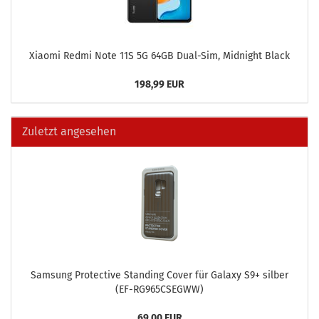
Xiao­mi Redmi Note 11S 5G 64GB Dual-​Sim, Mid­night Black
198,99 EUR
Zuletzt angesehen
Sam­sung Pro­tec­ti­ve Stan­ding Cover für Ga­la­xy S9+ sil­ber
(EF-​RG965CSEGWW)
69,00 EUR