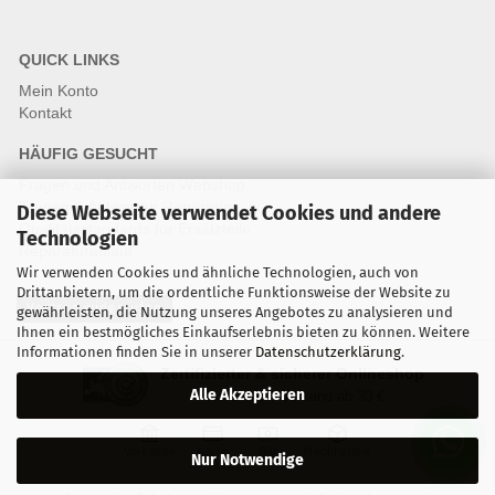
QUICK LINKS
Mein Konto
Kontakt
HÄUFIG GESUCHT
Fragen und Antworten Webshop
Fragen & Antworten Reparatur
Diese Webseite verwendet Cookies und andere
Qualitätsstandards für Ersatzteile
Technologien
Reparaturablauf
Wir verwenden Cookies und ähnliche Technologien, auch von
Drittanbietern, um die ordentliche Funktionsweise der Website zu
Vertrag widerrufen
gewährleisten, die Nutzung unseres Angebotes zu analysieren und
Ihnen ein bestmögliches Einkaufserlebnis bieten zu können. Weitere
Informationen finden Sie in unserer
Datenschutzerklärung
.
Zertifizierter & sicherer Onlineshop
Alle Akzeptieren
Kostenloser Versand ab 30 €
Vorkasse
Karte
Bar
Nachnahme
Nur Notwendige