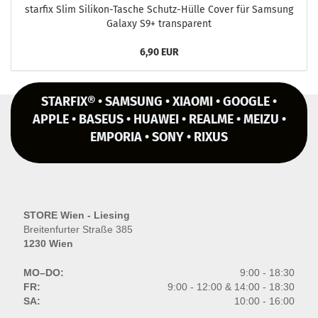
star­fix Slim Silikon-​Tasche Schutz-​Hülle Cover für Sam­sung
Ga­la­xy S9+ trans­pa­rent
6,90 EUR
STARFIX® • SAMSUNG • XIAOMI • GOOGLE •
APPLE • BASEUS • HUAWEI • REALME • MEIZU •
EMPORIA • SONY • RIXUS
STORE Wien - Liesing
Breitenfurter Straße 385
1230 Wien
MO–DO:
9:00 - 18:30
FR:
9:00 - 12:00 & 14:00 - 18:30
SA:
10:00 - 16:00