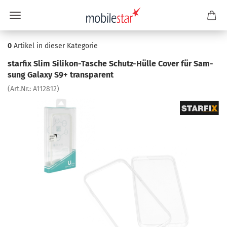
0
Artikel in dieser Kategorie
star­fix Slim Silikon-​Tasche Schutz-​Hülle Cover für Sam­
sung Ga­la­xy S9+ trans­pa­rent
(Art.Nr.:
A112812
)