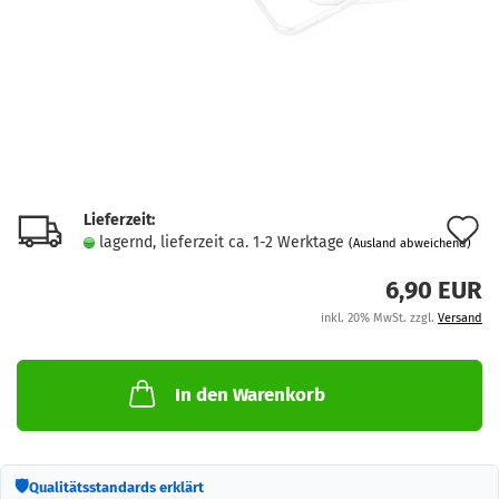
Lieferzeit:
A
lagernd, lieferzeit ca. 1-2 Werktage
(Ausland abweichend)
d
6,90 EUR
M
inkl. 20% MwSt. zzgl.
Versand
In den Warenkorb
🛡
Qualitätsstandards erklärt