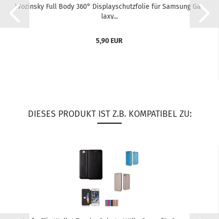
Wo­zin­sky Full Body 360° Dis­play­schutz­fo­lie für Sam­sung Ga­
la­xy...
5,90 EUR
DIESES PRODUKT IST Z.B. KOMPATIBEL ZU: