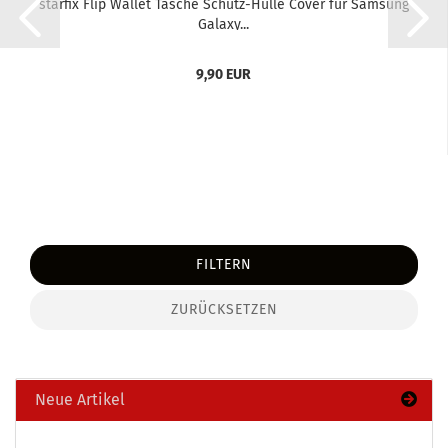
star­fix Flip Wal­let Ta­sche Schutz-​​Hülle Cover für Sam­sung
Ga­la­xy...
9,90 EUR
FILTERN
ZURÜCKSETZEN
Neue Artikel