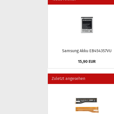
Sam­sung Akku EB454357VU
15,90 EUR
Zuletzt angesehen