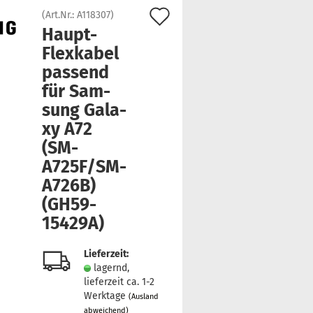
Auf
(Art.Nr.:
A118307
)
Haupt-​
den
Flexkabel
Merkzettel
pas­send
für Sam­
sung Ga­la­
xy A72
(SM-​
A725F/SM-​
A726B)
(GH59-​
15429A)
Lieferzeit:
lagernd,
lieferzeit ca. 1-2
Werktage
(Ausland
abweichend)