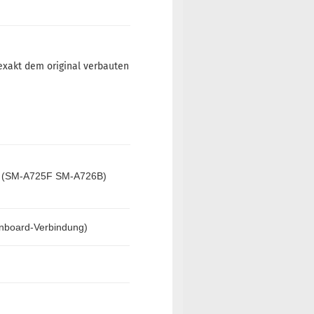
l exakt dem original verbauten
 (SM-A725F SM-A726B)
inboard-Verbindung)