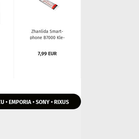
Zhan­li­da Smart­
pho­ne B7000 Kle­
ber Flüs­sig für Ge­
häu­se­tei­le und...
7,99 EUR
U • EMPORIA • SONY • RIXUS