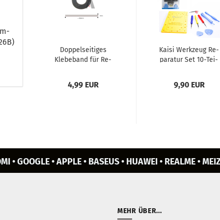
am­
726B)
Dop­pel­sei­ti­ges
Kaisi Werk­zeug Re­
Kle­be­band für Re­
pa­ra­tur Set 10-​Tei­
pa­ra­tu­ren (swr)
lig für iPho­ne,
MacBook, Sam­
4,99 EUR
9,90 EUR
sung,...
MI • GOOGLE • APPLE • BASEUS • HUAWEI • REALME • MEIZ
MEHR ÜBER...