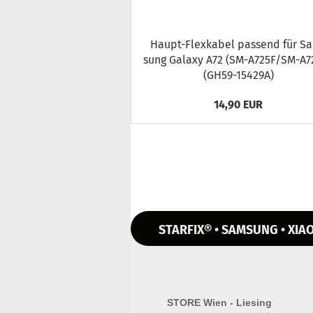
Haupt-​Flexkabel pas­send für S
sung Ga­la­xy A72 (SM-​A725F/SM-​A
(GH59-​15429A)
14,90 EUR
STARFIX® • SAMSUNG • XIAO
STORE Wien - Liesing