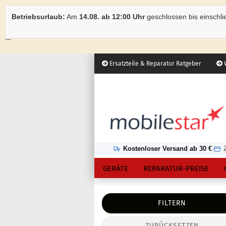
Betriebsurlaub:
Am
14.08. ab 12:00 Uhr
geschlossen bis einschli
```
Ersatzteile & Reparatur Ratgeber
W
Österreich
Kundenlogin
Lieferland
Kostenloser Versand ab 30 €
|
GERÄTE
REPARATUR-PREISE
FILTERN
ZURÜCKSETZEN