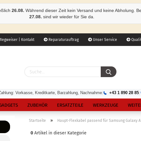
eßlich
26.08.
Während dieser Zeit kein Versand und keine Abholung. B
27.08.
sind wir wieder für Sie da.
egweiser | Kontakt
Reparaturauftrag
Unser Service
Qualit
Zahlung: Vorkasse, Kreditkarte, Barzahlung, Nachnahme
|
+43 1 890 28 85
|
GADGETS
ZUBEHÖR
ERSATZTEILE
WERKZEUGE
WEITE
»
Startseite
Haupt-Flexkabel passend für Samsung Galaxy A
0
Artikel in dieser Kategorie