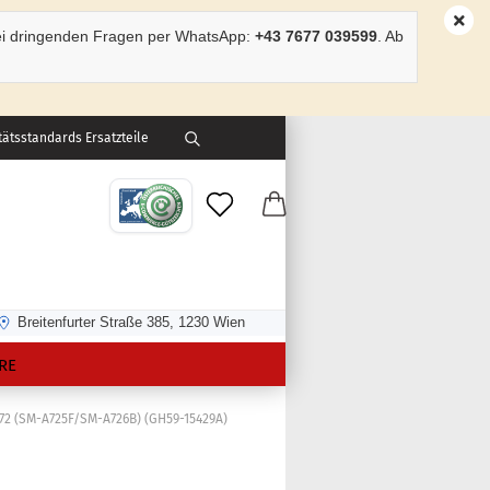
ei dringenden Fragen per WhatsApp:
+43 7677 039599
. Ab
ätsstandards Ersatzteile
Breitenfurter Straße 385, 1230 Wien
RE
72 (SM-A725F/SM-A726B) (GH59-15429A)