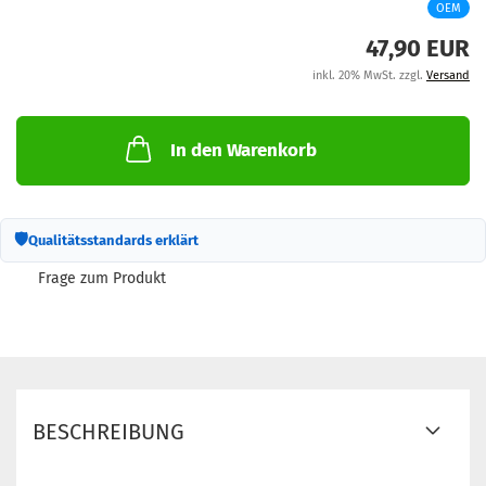
OEM
M
47,90 EUR
inkl. 20% MwSt. zzgl.
Versand
In den Warenkorb
🛡
Qualitätsstandards erklärt
Frage zum Produkt
BESCHREIBUNG