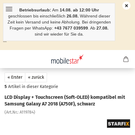
Betriebsurlaub:
Am
14.08. ab 12:00 Uhr
geschlossen bis einschließlich
26.08.
Während dieser
Zeit kein Versand und keine Abholung. Bei dringenden
Fragen per WhatsApp:
+43 7677 039599
. Ab
27.08.
sind wir wieder für Sie da.
```
« Erster
« zurück
5
Artikel in dieser Kategorie
LCD Dis­play + Touch­screen (Soft-​OLED) kom­pa­ti­bel mit
Sam­sung Ga­la­xy A7 2018 (A750F), schwarz
(Art.Nr.:
A119784
)