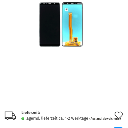
Lieferzeit:
A
lagernd, lieferzeit ca. 1-2 Werktage
(Ausland abweichend)
d