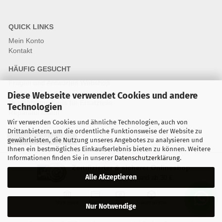
QUICK LINKS
Mein Konto
Kontakt
HÄUFIG GESUCHT
Fragen und Antworten Webshop
Fragen & Antworten Reparatur
Diese Webseite verwendet Cookies und andere
Qualitätsstandards für Ersatzteile
Technologien
Reparaturablauf
Wir verwenden Cookies und ähnliche Technologien, auch von
Drittanbietern, um die ordentliche Funktionsweise der Website zu
Vertrag widerrufen
gewährleisten, die Nutzung unseres Angebotes zu analysieren und
Ihnen ein bestmögliches Einkaufserlebnis bieten zu können. Weitere
Informationen finden Sie in unserer
Datenschutzerklärung
.
Zertifizierter & sicherer Onlineshop
Alle Akzeptieren
Kostenloser Versand ab 30 €
Vorkasse
Karte
Bar
Nachnahme
Nur Notwendige