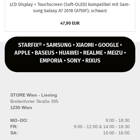
LCD Dis­play + Touch­screen (Soft-​OLED) kom­pa­ti­bel mit Sam­
sung Ga­la­xy A7 2018 (A750F), schwarz
47,90 EUR
STARFIX® • SAMSUNG • XIAOMI • GOOGLE •
APPLE • BASEUS • HUAWEI • REALME • MEIZU •
EMPORIA • SONY • RIXUS
STORE Wien - Liesing
Breitenfurter Straße 385
1230 Wien
MO–DO:
9:00 - 18:30
FR:
9:00 - 12:00 & 14:00 - 18:30
SA:
10:00 - 16:00