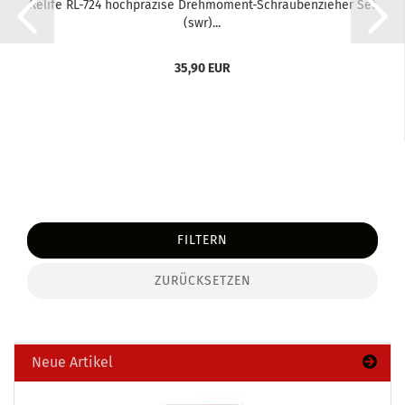
Re­li­fe RL-​724 hoch­prä­zi­se Drehmoment-​​Schrau­ben­zie­her Set
(swr)...
35,90 EUR
FILTERN
ZURÜCKSETZEN
Neue Artikel