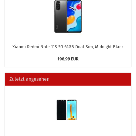
Xiao­mi Redmi Note 11S 5G 64GB Dual-​Sim, Mid­night Black
198,99 EUR
Zuletzt angesehen