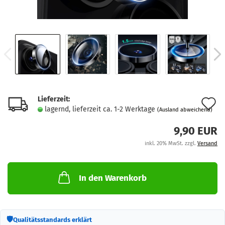
Lieferzeit:
A
lagernd, lieferzeit ca. 1-2 Werktage
(Ausland abweichend)
d
9,90 EUR
M
inkl. 20% MwSt. zzgl.
Versand
In den Warenkorb
🛡
Qualitätsstandards erklärt