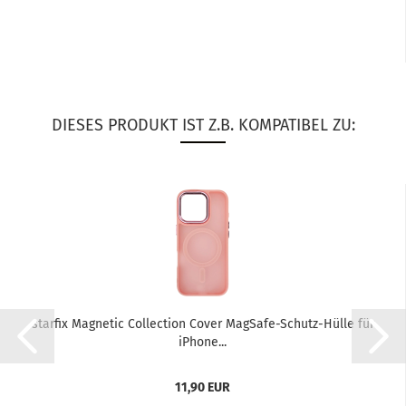
DIESES PRODUKT IST Z.B. KOMPATIBEL ZU:
star­fix Ma­gne­tic Coll­ec­tion Cover MagSafe-​​Schutz-​Hülle für
iPho­ne...
11,90 EUR