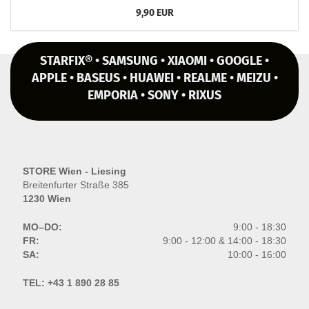
9,90 EUR
STARFIX® • SAMSUNG • XIAOMI • GOOGLE •
APPLE • BASEUS • HUAWEI • REALME • MEIZU •
EMPORIA • SONY • RIXUS
STORE Wien - Liesing
Breitenfurter Straße 385
1230 Wien
MO–DO:
9:00 - 18:30
FR:
9:00 - 12:00 & 14:00 - 18:30
SA:
10:00 - 16:00
TEL:
+43 1 890 28 85