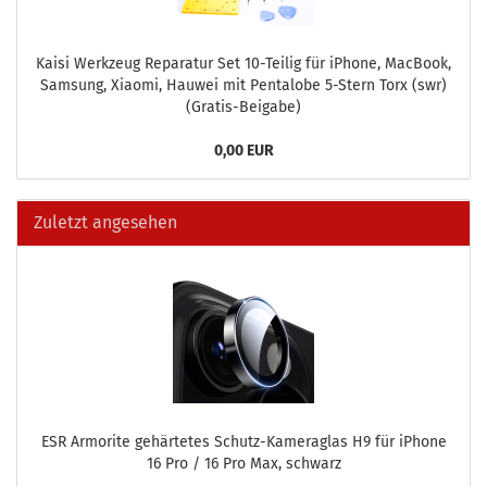
Kaisi Werk­zeug Re­pa­ra­tur Set 10-​Teilig für iPho­ne, MacBook,
Sam­sung, Xiao­mi, Hau­wei mit Pen­talo­be 5-​Stern Torx (swr)
(Gratis-​Beigabe)
0,00 EUR
Zuletzt angesehen
ESR Ar­mori­te ge­här­te­tes Schutz-​Kameraglas H9 für iPho­ne
16 Pro / 16 Pro Max, schwarz