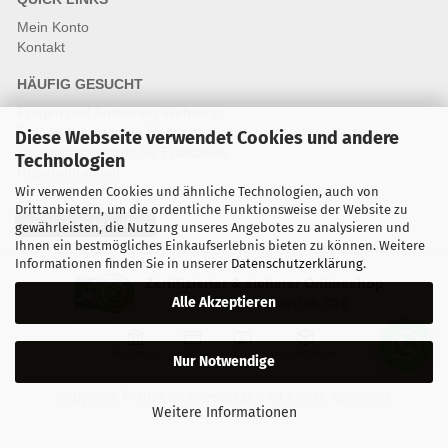
Mein Konto
Kontakt
HÄUFIG GESUCHT
Fragen und Antworten Webshop
Fragen & Antworten Reparatur
Diese Webseite verwendet Cookies und andere
Qualitätsstandards für Ersatzteile
Technologien
Reparaturablauf
Wir verwenden Cookies und ähnliche Technologien, auch von
Drittanbietern, um die ordentliche Funktionsweise der Website zu
Vertrag widerrufen
gewährleisten, die Nutzung unseres Angebotes zu analysieren und
Ihnen ein bestmögliches Einkaufserlebnis bieten zu können. Weitere
Informationen finden Sie in unserer
Datenschutzerklärung
.
Zertifizierter & sicherer Onlineshop
Alle Akzeptieren
Kostenloser Versand ab 30 €
Vorkasse
Karte
Bar
Nachnahme
Nur Notwendige
Copyright © 2024 mobilestar.at - All Rights Reserved.
Weitere Informationen