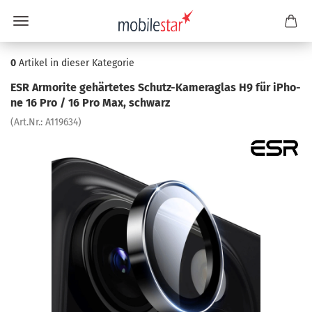
0
Artikel in dieser Kategorie
ESR Ar­mori­te ge­här­te­tes Schutz-​Kameraglas H9 für iPho­
ne 16 Pro / 16 Pro Max, schwarz
(Art.Nr.:
A119634
)