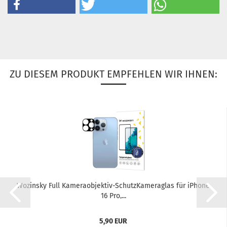
ZU DIESEM PRODUKT EMPFEHLEN WIR IHNEN:
Wo­zin­sky Full Kameraobjektiv-​​Schutz­Ka­me­ra­glas für iPho­ne
16 Pro,...
5,90 EUR