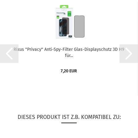
Rixus "Pri­va­cy" Anti-​Spy-​Filter Glas-​Dis­play­schutz 3D H9
für...
7,20 EUR
DIESES PRODUKT IST Z.B. KOMPATIBEL ZU: