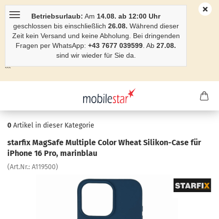
Betriebsurlaub:
Am
14.08. ab 12:00 Uhr
geschlossen bis einschließlich
26.08.
Während dieser
Zeit kein Versand und keine Abholung. Bei dringenden
Fragen per WhatsApp:
+43 7677 039599
. Ab
27.08.
sind wir wieder für Sie da.
```
0
Artikel in dieser Kategorie
star­fix MagSafe Mul­ti­ple Color Wheat Silikon-​Case für
iPho­ne 16 Pro, ma­rin­blau
(Art.Nr.:
A119500
)