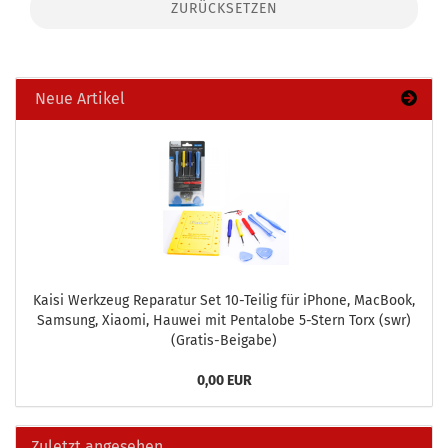
ZURÜCKSETZEN
Neue Artikel
Kaisi Werk­zeug Re­pa­ra­tur Set 10-​Teilig für iPho­ne, MacBook,
Sam­sung, Xiao­mi, Hau­wei mit Pen­talo­be 5-​Stern Torx (swr)
(Gratis-​Beigabe)
0,00 EUR
Zuletzt angesehen