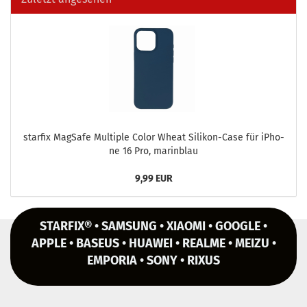
star­fix MagSafe Mul­ti­ple Color Wheat Silikon-​Case für iPho­
ne 16 Pro, ma­rin­blau
9,99 EUR
STARFIX® • SAMSUNG • XIAOMI • GOOGLE •
APPLE • BASEUS • HUAWEI • REALME • MEIZU •
EMPORIA • SONY • RIXUS