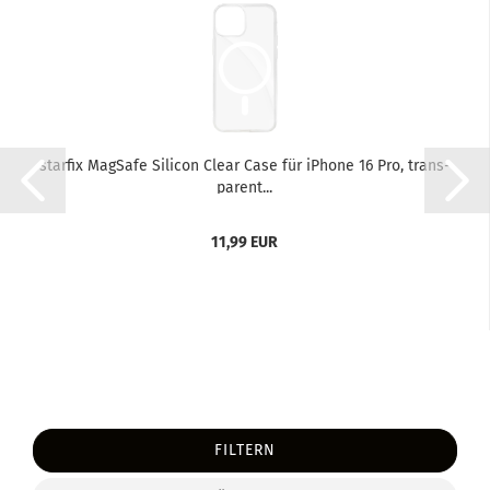
star­fix MagSafe Si­li­con Clear Case für iPho­ne 16 Pro, trans­
pa­rent...
11,99 EUR
FILTERN