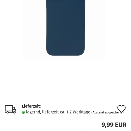
Lieferzeit:
A
lagernd, lieferzeit ca. 1-2 Werktage
(Ausland abweichend)
d
9,99 EUR
M