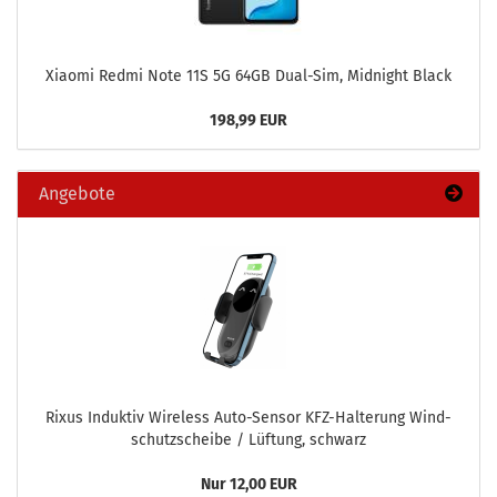
Xiao­mi Redmi Note 11S 5G 64GB Dual-​Sim, Mid­night Black
198,99 EUR
Angebote
Rixus In­duk­tiv Wire­less Auto-​Sensor KFZ-​Halterung Wind­
schutz­schei­be / Lüf­tung, schwarz
Nur 12,00 EUR