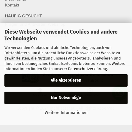
Kontakt
HÄUFIG GESUCHT
Fragen und Antworten Webshop
Fragen & Antworten Reparatur
Diese Webseite verwendet Cookies und andere
Qualitätsstandards für Ersatzteile
Technologien
Reparaturablauf
Wir verwenden Cookies und ähnliche Technologien, auch von
Drittanbietern, um die ordentliche Funktionsweise der Website zu
Vertrag widerrufen
gewährleisten, die Nutzung unseres Angebotes zu analysieren und
Ihnen ein bestmögliches Einkaufserlebnis bieten zu können. Weitere
Informationen finden Sie in unserer
Datenschutzerklärung
.
Zertifizierter & sicherer Onlineshop
Alle Akzeptieren
Kostenloser Versand ab 30 €
Vorkasse
Karte
Bar
Nachnahme
Nur Notwendige
Copyright © 2024 mobilestar.at - All Rights Reserved.
Weitere Informationen