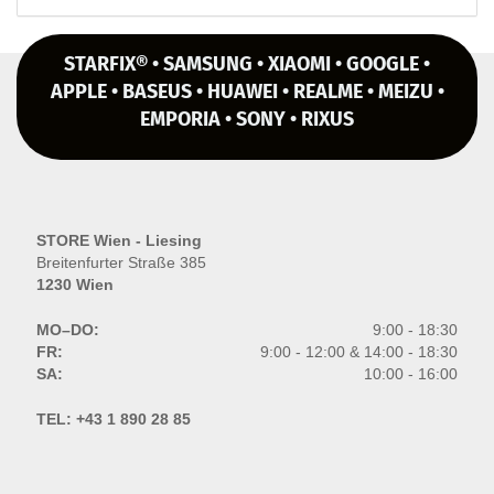
STARFIX® • SAMSUNG • XIAOMI • GOOGLE •
APPLE • BASEUS • HUAWEI • REALME • MEIZU •
EMPORIA • SONY • RIXUS
STORE Wien - Liesing
Breitenfurter Straße 385
1230 Wien
MO–DO:
9:00 - 18:30
FR:
9:00 - 12:00 & 14:00 - 18:30
SA:
10:00 - 16:00
TEL:
+43 1 890 28 85