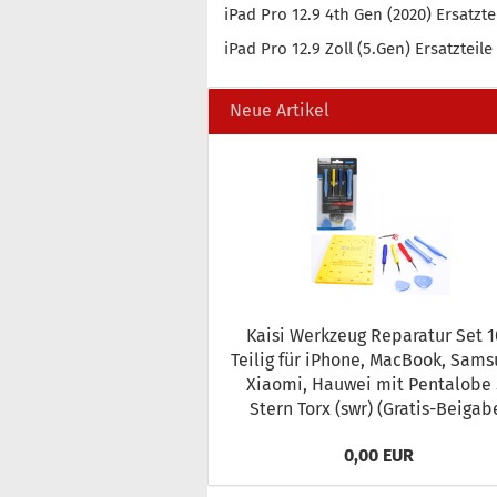
iPad Pro 12.9 4th Gen (2020) Ersatzte
iPad Pro 12.9 Zoll (5.Gen) Ersatzteile
Neue Artikel
Kaisi Werk­zeug Re­pa­ra­tur Set 10
Teilig für iPho­ne, MacBook, Sam­s
Xiao­mi, Hau­wei mit Pen­talo­be 5
Stern Torx (swr) (Gratis-​Beigab
0,00 EUR