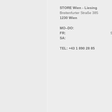
STORE Wien - Liesing
Breitenfurter Straße 385
1230 Wien
MO–DO:
FR:
9
SA:
TEL:
+43 1 890 28 85