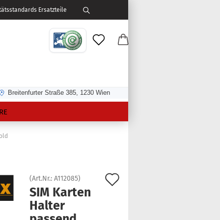
ätsstandards Ersatzteile
Breitenfurter Straße 385, 1230 Wien
RE
old
Auf
(Art.Nr.:
A112085
)
SIM Kar­ten
den
Hal­ter
Merkzettel
pas­send