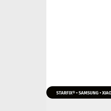
STARFIX® • SAMSUNG • XIAO