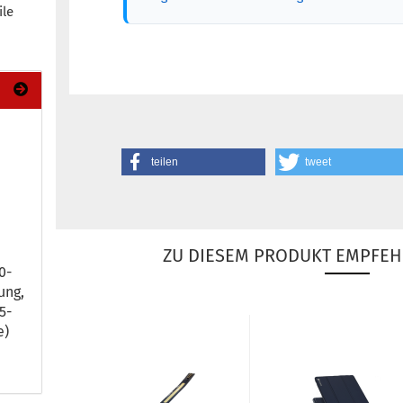
ile
teilen
tweet
ZU DIESEM PRODUKT EMPFEH
-​
ung,
-​
e)