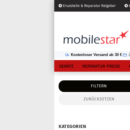
Ersatzteile & Reparatur Ratgeber
W
Österreich
Kundenlogin
Lieferland
Kostenloser Versand ab 30 €
|
GERÄTE
REPARATUR-PREISE
FILTERN
ZURÜCKSETZEN
Konto erstellen
Passwort vergessen?
KATEGORIEN