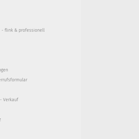
- flink & professionell
ngen
errufsformular
 - Verkauf
z