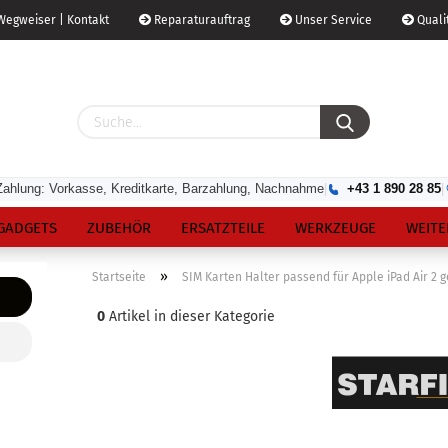
egweiser | Kontakt
Reparaturauftrag
Unser Service
Qualit
Zahlung: Vorkasse, Kreditkarte, Barzahlung, Nachnahme
|
+43 1 890 28 85
|
GADGETS
ZUBEHÖR
ERSATZTEILE
WERKZEUGE
WEITE
»
Startseite
SIM Karten Halter passend für Apple iPad Air 2 g
0
Artikel in dieser Kategorie