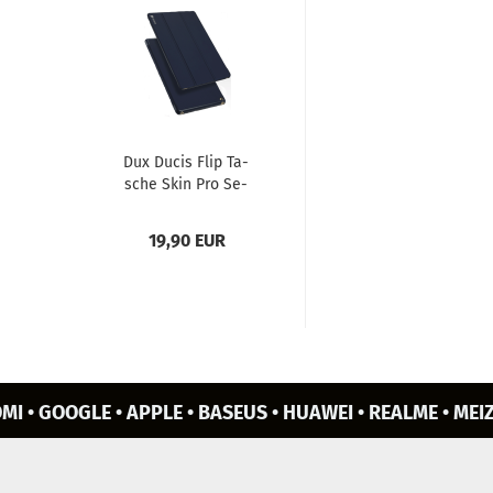
Dux Ducis Flip Ta­
sche Skin Pro Se­
ries für Air / Air 2
blau
19,90 EUR
MI • GOOGLE • APPLE • BASEUS • HUAWEI • REALME • MEIZ