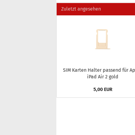
Zuletzt angesehen
SIM Kar­ten Hal­ter pas­send für A
iPad Air 2 gold
5,00 EUR