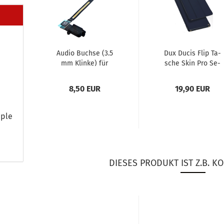
Audio Buch­se (3.5
Dux Ducis Flip Ta­
mm Klin­ke) für
sche Skin Pro Se­
iPad Air 2 schwarz
ries für Air / Air 2
blau
8,50 EUR
19,90 EUR
pple
DIESES PRODUKT IST Z.B. KO