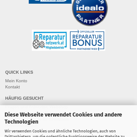
QUICK LINKS
Mein Konto
Kontakt
HÄUFIG GESUCHT
Fragen und Antworten Webshop
Fragen & Antworten Reparatur
Diese Webseite verwendet Cookies und andere
Qualitätsstandards für Ersatzteile
Technologien
Reparaturablauf
Wir verwenden Cookies und ähnliche Technologien, auch von
Drittanbietern, um die ordentliche Funktionsweise der Website zu