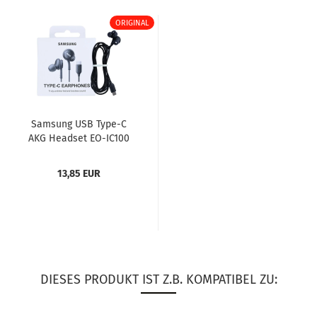
ORIGINAL
Sam­sung USB Type-​C
AKG Head­set EO-​IC100
schwarz (EO-​
IC100BBEGEU),...
13,85 EUR
DIESES PRODUKT IST Z.B. KOMPATIBEL ZU: