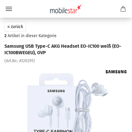
« zurück
2
Artikel in dieser Kategorie
Sam­sung USB Type-​C AKG Head­set EO-​IC100 weiß (EO-​
IC100BWEGEU), OVP
(Art.Nr.:
A120291
)