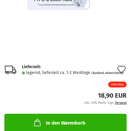
Lieferzeit:
A
lagernd, lieferzeit ca. 1-2 Werktage
(Ausland abweichend)
d
ORIGINAL
M
18,90 EUR
inkl. 20% MwSt. zzgl.
Versand
In den Warenkorb