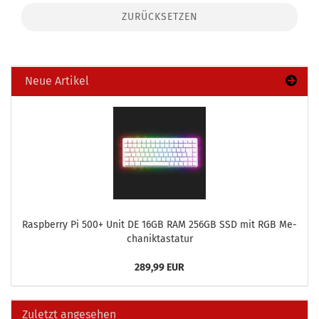
ZURÜCKSETZEN
Neue Artikel
Raspber­ry Pi 500+ Unit DE 16GB RAM 256GB SSD mit RGB Me­
cha­nik­tas­ta­tur
289,99 EUR
Zuletzt angesehen