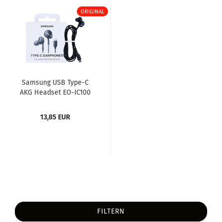
ORIGINAL
Sam­sung USB Type-​C
AKG Head­set EO-​IC100
schwarz (EO-​
IC100BBEGEU),...
13,85 EUR
FILTERN