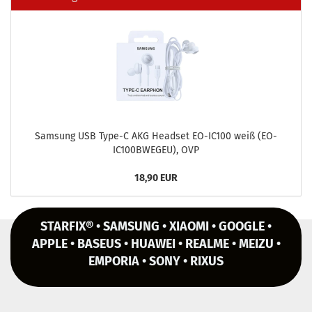
Sam­sung USB Type-​C AKG Head­set EO-​IC100 weiß (EO-​
IC100BWEGEU), OVP
18,90 EUR
STARFIX® • SAMSUNG • XIAOMI • GOOGLE •
APPLE • BASEUS • HUAWEI • REALME • MEIZU •
EMPORIA • SONY • RIXUS