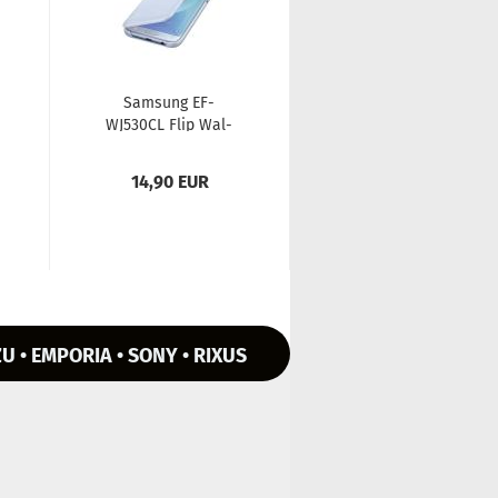
Sam­sung EF-​
Sam­sung Dual
WJ530CL Flip Wal­
Layer Cover für Ga­
let für Ga­la­xy J5
la­xy J5 (2017) gold
(2017) blau
14,90 EUR
9,90 EUR
U • EMPORIA • SONY • RIXUS