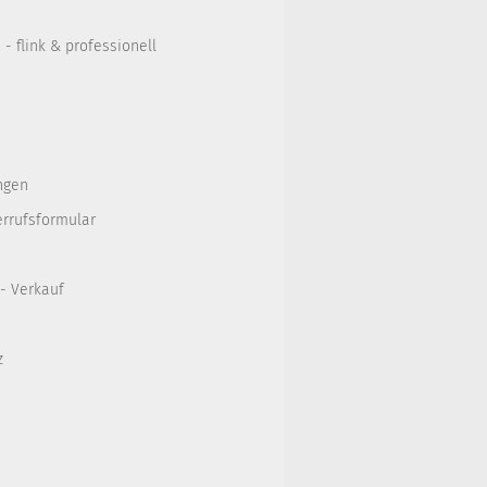
- flink & professionell
ngen
errufsformular
 - Verkauf
z