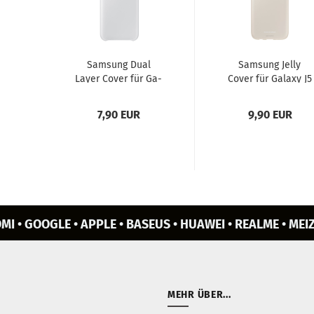
Sam­sung Dual
Sam­sung Jelly
Layer Cover für Ga­
Cover für Ga­la­xy J5
la­xy J5 (2017) weiss
(2017) gold
7,90 EUR
9,90 EUR
MI • GOOGLE • APPLE • BASEUS • HUAWEI • REALME • MEIZ
MEHR ÜBER...