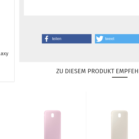
teilen
tweet
a­xy
ZU DIESEM PRODUKT EMPFEH