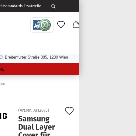
ätsstandards Ersatzteile
Breitenfurter Straße 385, 1230 Wien
RE
blau
Auf
(Art.Nr.:
A112073
)
Sam­sung
den
Dual Layer
Merkzettel
Cover für