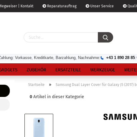
egweiser | Kontakt
Reparaturauftrag
Unser Service
Qualit
Zahlung: Vorkasse, Kreditkarte, Barzahlung, Nachnahme
|
+43 1 890 28 85
|
GADGETS
ZUBEHÖR
ERSATZTEILE
WERKZEUGE
WEITE
»
Startseite
Samsung Dual Layer Cover für Galaxy J5 (2017) 
0
Artikel in dieser Kategorie