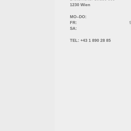
1230 Wien
MO–DO:
FR:
9
SA:
TEL:
+43 1 890 28 85