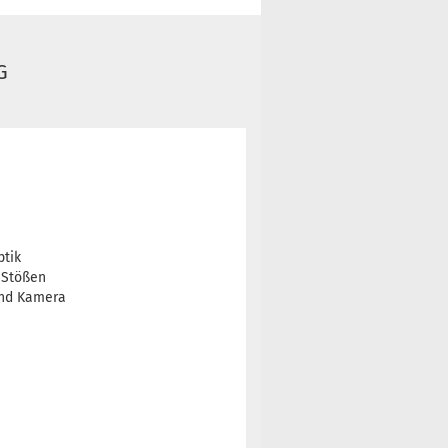
G
ptik
n Stößen
 und Kamera