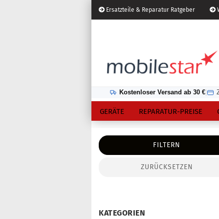
Ersatzteile & Reparatur Ratgeber
W
Österreich
Kundenlogin
Lieferland
Kostenloser Versand ab 30 €
|
GERÄTE
REPARATUR-PREISE
FILTERN
ZURÜCKSETZEN
Konto erstellen
Passwort vergessen?
KATEGORIEN