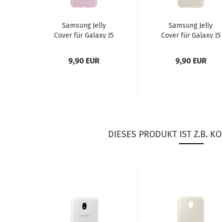
Sam­sung Jelly
Sam­sung Jelly
Cover für Ga­la­xy J5
Cover für Ga­la­xy J5
(2017) pink
(2017) gold
9,90 EUR
9,90 EUR
DIESES PRODUKT IST Z.B. KO