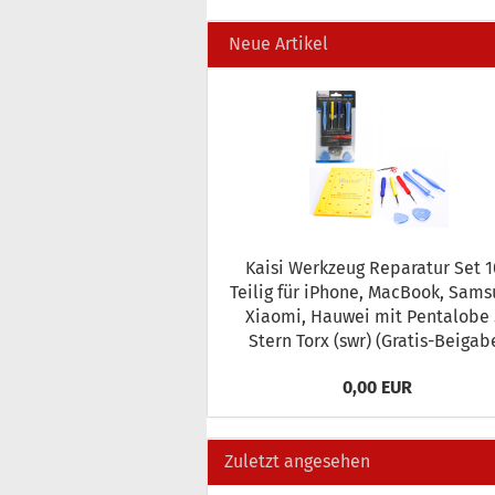
Neue Artikel
Kaisi Werk­zeug Re­pa­ra­tur Set 10
Teilig für iPho­ne, MacBook, Sam­s
Xiao­mi, Hau­wei mit Pen­talo­be 5
Stern Torx (swr) (Gratis-​Beigab
0,00 EUR
Zuletzt angesehen