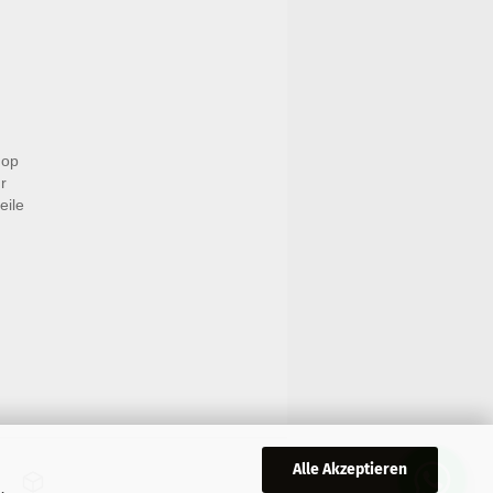
hop
r
eile
Alle Akzeptieren
,