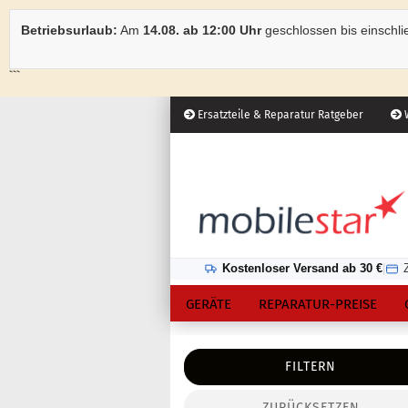
Betriebsurlaub:
Am
14.08. ab 12:00 Uhr
geschlossen bis einschli
```
Ersatzteile & Reparatur Ratgeber
W
Österreich
Kundenlogin
Lieferland
Kostenloser Versand ab 30 €
|
GERÄTE
REPARATUR-PREISE
FILTERN
ZURÜCKSETZEN