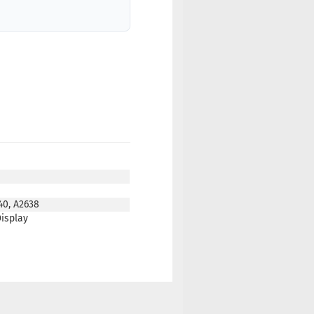
40, A2638
isplay