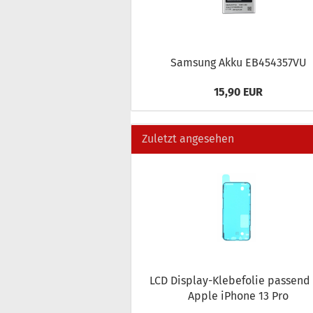
Sam­sung Akku EB454357VU
15,90 EUR
Zuletzt angesehen
LCD Display-​Klebefolie pas­send 
Apple iPho­ne 13 Pro