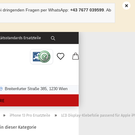
ei dringenden Fragen per WhatsApp:
+43 7677 039599
. Ab
ätsstandards Ersatzteile
Breitenfurter Straße 385, 1230 Wien
RE
»
»
iPhone 13 Pro Ersatzteile
LCD Display-Klebefolie passend für Apple iP
 in dieser Kategorie