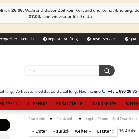
eßlich
26.08.
Während dieser Zeit kein Versand und keine Abholung. B
27.08.
sind wir wieder für Sie da.
egweiser | Kontakt
Reparaturauftrag
Unser Service
Qualit
Zahlung: Vorkasse, Kreditkarte, Barzahlung, Nachnahme
|
+43 1 890 28 85
|
GADGETS
ZUBEHÖR
ERSATZTEILE
WERKZEUGE
WEITE
»
»
Startseite
Ersatzteile
Apple iPhone - iPad Ersatzteile
26
Artikel
« Erster
« zurück
weiter »
Letzter »