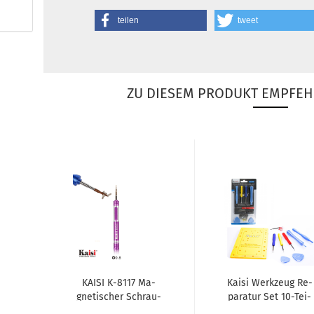
teilen
tweet
ZU DIESEM PRODUKT EMPFEH
KAISI K-​8117 Ma­
Kaisi Werk­zeug Re­
gne­ti­scher Schrau­
pa­ra­tur Set 10-​Tei­
ben­dre­her 0.8
lig für iPho­ne,