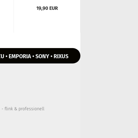
Set für iPho­ne,...
19,90 EUR
U • EMPORIA • SONY • RIXUS
- flink & professionell