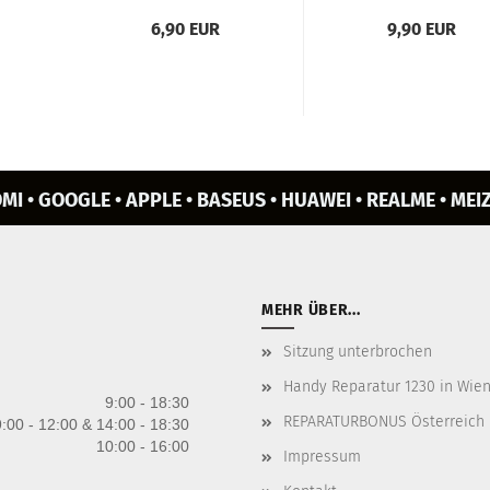
Stern, lila (swr)...
MacBook, Sam­
6,90 EUR
9,90 EUR
sung,...
MI • GOOGLE • APPLE • BASEUS • HUAWEI • REALME • MEIZ
MEHR ÜBER...
Sitzung unterbrochen
Handy Reparatur 1230 in Wien 
9:00 - 18:30
REPARATURBONUS Österreich
:00 - 12:00 & 14:00 - 18:30
10:00 - 16:00
Impressum