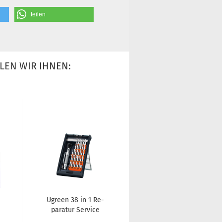
teilen
LEN WIR IHNEN:
Ugreen 38 in 1 Re­
pa­ra­tur Ser­vice
Schraubendreher-​​