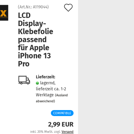
Auf
(Art.Nr.:
A119044
)
LCD
den
Display-​
Merkzettel
Klebefolie
pas­send
für Apple
iPho­ne 13
Pro
Lieferzeit:
lagernd,
lieferzeit ca. 1-2
Werktage
(Ausland
abweichend)
COMPATIBLE
2,99 EUR
inkl. 20% MwSt. zzgl.
Versand