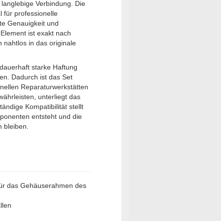
, langlebige Verbindung. Die
l für professionelle
ste Genauigkeit und
 Element ist exakt nach
 nahtlos in das originale
 dauerhaft starke Haftung
n. Dadurch ist das Set
onellen Reparaturwerkstätten
ährleisten, unterliegt das
ändige Kompatibilität stellt
mponenten entsteht und die
n bleiben.
für das Gehäuserahmen des
llen