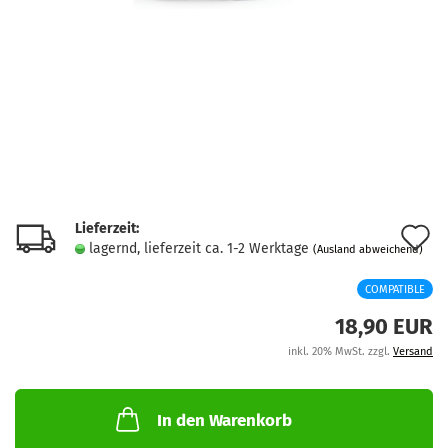
Lieferzeit:
A
lagernd, lieferzeit ca. 1-2 Werktage
(Ausland abweichend)
d
COMPATIBLE
M
18,90 EUR
inkl. 20% MwSt. zzgl.
Versand
In den Warenkorb