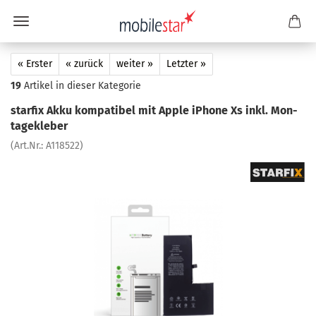
« Erster
« zurück
weiter »
Letzter »
19
Artikel in dieser Kategorie
star­fix Akku kom­pa­ti­bel mit Apple iPho­ne Xs inkl. Mon­
ta­ge­kle­ber
(Art.Nr.:
A118522
)