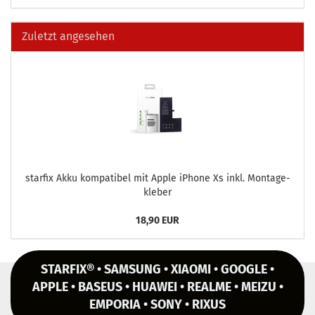
Zuletzt angesehen
star­fix Akku kom­pa­ti­bel mit Apple iPho­ne Xs inkl. Mon­ta­ge­
kle­ber
18,90 EUR
STARFIX® • SAMSUNG • XIAOMI • GOOGLE •
APPLE • BASEUS • HUAWEI • REALME • MEIZU •
EMPORIA • SONY • RIXUS