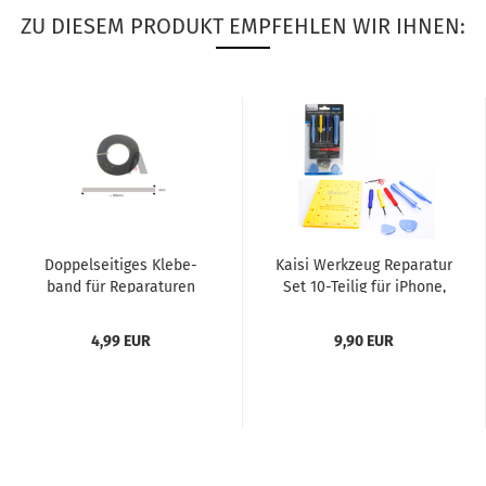
ZU DIESEM PRODUKT EMPFEHLEN WIR IHNEN:
Dop­pel­sei­ti­ges Kle­be­
Kaisi Werk­zeug Re­pa­ra­tur
band für Re­pa­ra­tu­ren
Set 10-​Tei­lig für iPho­ne,
(swr)
MacBook, Sam­sung,...
4,99 EUR
9,90 EUR