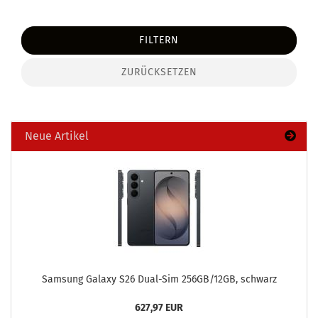
FILTERN
ZURÜCKSETZEN
Neue Artikel
Sam­sung Ga­la­xy S26 Dual-​Sim 256GB/12GB, schwarz
627,97 EUR