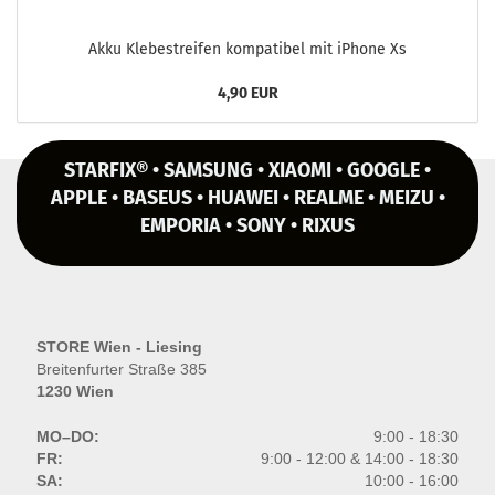
Akku Kle­be­strei­fen kom­pa­ti­bel mit iPho­ne Xs
4,90 EUR
STARFIX® • SAMSUNG • XIAOMI • GOOGLE •
APPLE • BASEUS • HUAWEI • REALME • MEIZU •
EMPORIA • SONY • RIXUS
STORE Wien - Liesing
Breitenfurter Straße 385
1230 Wien
MO–DO:
9:00 - 18:30
FR:
9:00 - 12:00 & 14:00 - 18:30
SA:
10:00 - 16:00