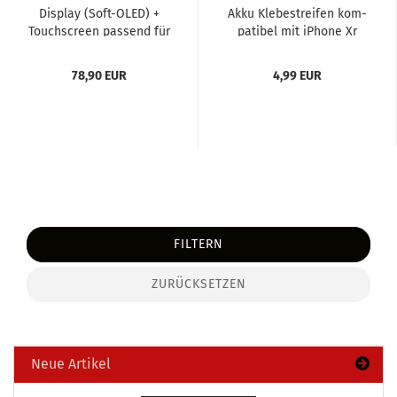
Dis­play (Soft-​OLED) +
Akku Kle­be­strei­fen kom­
Touch­screen pas­send für
pa­ti­bel mit iPho­ne Xr
Apple iPho­ne Xs,...
78,90 EUR
4,99 EUR
FILTERN
ZURÜCKSETZEN
Neue Artikel