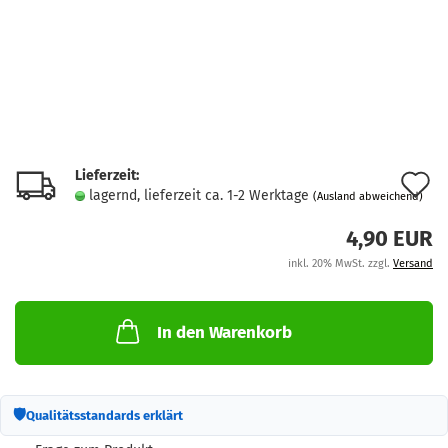
Lieferzeit:
A
lagernd, lieferzeit ca. 1-2 Werktage
(Ausland abweichend)
d
4,90 EUR
M
inkl. 20% MwSt. zzgl.
Versand
In den Warenkorb
🛡
Qualitätsstandards erklärt