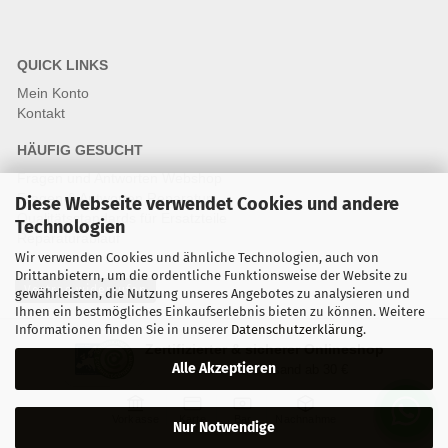
QUICK LINKS
Mein Konto
Kontakt
HÄUFIG GESUCHT
Fragen und Antworten Webshop
Fragen & Antworten Reparatur
Diese Webseite verwendet Cookies und andere
Qualitätsstandards für Ersatzteile
Technologien
Reparaturablauf
Wir verwenden Cookies und ähnliche Technologien, auch von
Drittanbietern, um die ordentliche Funktionsweise der Website zu
Vertrag widerrufen
gewährleisten, die Nutzung unseres Angebotes zu analysieren und
Ihnen ein bestmögliches Einkaufserlebnis bieten zu können. Weitere
Informationen finden Sie in unserer
Datenschutzerklärung
.
Zertifizierter & sicherer Onlineshop
Alle Akzeptieren
Kostenloser Versand ab 30 €
Vorkasse
Karte
Bar
Nachnahme
Nur Notwendige