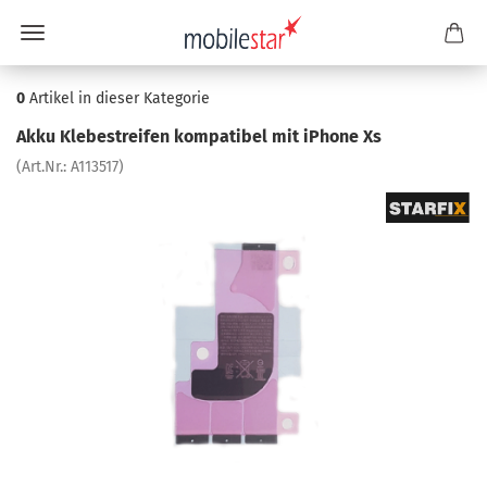
0
Artikel in dieser Kategorie
Akku Kle­be­strei­fen kom­pa­ti­bel mit iPho­ne Xs
(Art.Nr.:
A113517
)