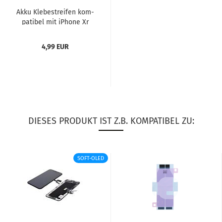
Akku Kle­be­strei­fen kom­
pa­ti­bel mit iPho­ne Xr
4,99 EUR
DIESES PRODUKT IST Z.B. KOMPATIBEL ZU:
SOFT-OLED