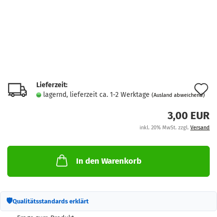
Lieferzeit:
A
lagernd, lieferzeit ca. 1-2 Werktage
(Ausland abweichend)
d
3,00 EUR
M
inkl. 20% MwSt. zzgl.
Versand
In den Warenkorb
🛡
Qualitätsstandards erklärt