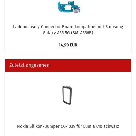
La­de­buch­se / Con­nec­tor Board kom­pa­ti­bel mit Sam­sung
Ga­la­xy A55 5G (SM-​A556B)
14,90 EUR
Zuletzt angesehen
Nokia Silikon-​Bumper CC-​1039 für Lumia 610 schwarz