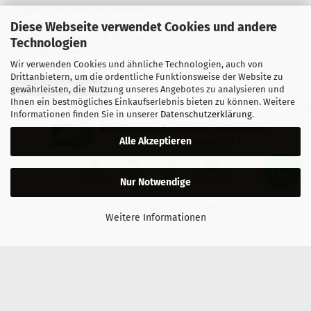
Fragen und Antworten Webshop
Fragen & Antworten Reparatur
Diese Webseite verwendet Cookies und andere
Qualitätsstandards für Ersatzteile
Technologien
Reparaturablauf
Wir verwenden Cookies und ähnliche Technologien, auch von
Drittanbietern, um die ordentliche Funktionsweise der Website zu
Vertrag widerrufen
gewährleisten, die Nutzung unseres Angebotes zu analysieren und
Ihnen ein bestmögliches Einkaufserlebnis bieten zu können. Weitere
Informationen finden Sie in unserer
Datenschutzerklärung
.
Zertifizierter & sicherer Onlineshop
Alle Akzeptieren
Kostenloser Versand ab 30 €
Vorkasse
Karte
Bar
Nachnahme
Nur Notwendige
Copyright © 2024 mobilestar.at - All Rights Reserved.
Weitere Informationen