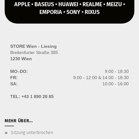
APPLE • BASEUS • HUAWEI • REALME • MEIZU •
EMPORIA • SONY • RIXUS
STORE Wien - Liesing
Breitenfurter Straße 385
1230 Wien
MO–DO:
9:00 - 18:30
FR:
9:00 - 12:00 & 14:00 - 18:30
SA:
10:00 - 16:00
TEL:
+43 1 890 28 85
MEHR ÜBER...
Sitzung unterbrochen