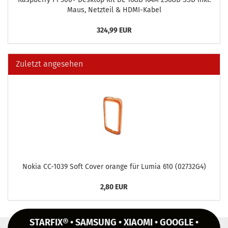
Maus, Netz­teil & HDMI-​Kabel
324,99 EUR
Zuletzt angesehen
Nokia CC-​1039 Soft Cover oran­ge für Lumia 610 (02732G4)
2,80 EUR
STARFIX® • SAMSUNG • XIAOMI • GOOGLE •