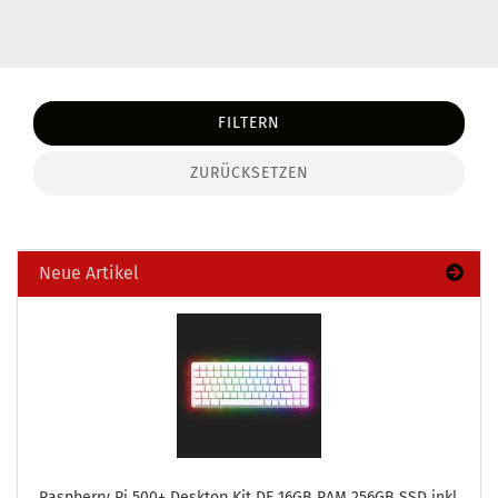
FILTERN
ZURÜCKSETZEN
Neue Artikel
Raspber­ry Pi 500+ Desk­top Kit DE 16GB RAM 256GB SSD inkl.