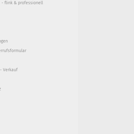
- flink & professionell
ngen
errufsformular
 - Verkauf
z