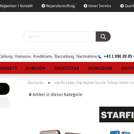
egweiser | Kontakt
Reparaturauftrag
Unser Service
Qualit
Zahlung: Vorkasse, Kreditkarte, Barzahlung, Nachnahme
|
+43 1 890 28 85
|
GADGETS
ZUBEHÖR
ERSATZTEILE
WERKZEUGE
WEITE
»
Startseite
starfix Leder Flip Wallet Tasche Schutz-Hülle C
0
Artikel in dieser Kategorie