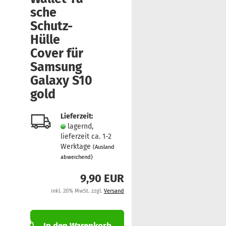
sche
Schutz-​
Hülle
Cover für
Sam­sung
Ga­la­xy S10
gold
Lieferzeit:
lagernd,
lieferzeit ca. 1-2
Werktage
(Ausland
abweichend)
9,90 EUR
inkl. 20% MwSt. zzgl.
Versand
In den Warenkorb