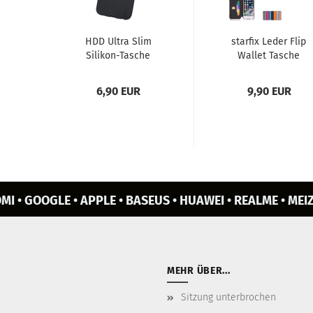
HDD Ultra Slim
star­fix Leder Flip
Silikon-​​Ta­sche
Wal­let Ta­sche
(0.3mm) für Sam­
Schutz-​​Hülle Cover
sung Ga­la­xy S10...
für Sam­sung...
6,90 EUR
9,90 EUR
MI • GOOGLE • APPLE • BASEUS • HUAWEI • REALME • MEIZ
MEHR ÜBER...
Sitzung unterbrochen