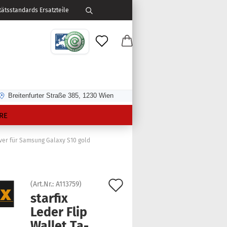
ätsstandards Ersatzteile
Breitenfurter Straße 385, 1230 Wien
RE
over für Samsung Galaxy S10 gold
Auf
(Art.Nr.:
A113759
)
star­fix
den
Leder Flip
Merkzettel
Wal­let Ta­