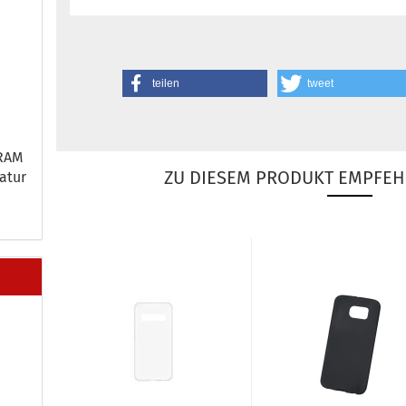
teilen
tweet
 RAM
ZU DIESEM PRODUKT EMPFEH
a­tur