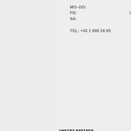
MO–DO:
FR:
9
SA:
TEL:
+43 1 890 28 85