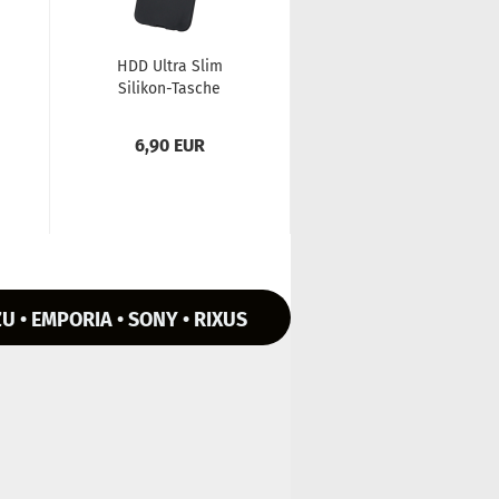
HDD Ultra Slim
HDD Ultra Slim
Silikon-​​Ta­sche
Silikon-​​Ta­sche
(0.3mm) für Sam­
(0,3mm) für Sam­
sung Ga­la­xy S10...
sung Ga­la­xy S10...
6,90 EUR
6,50 EUR
U • EMPORIA • SONY • RIXUS