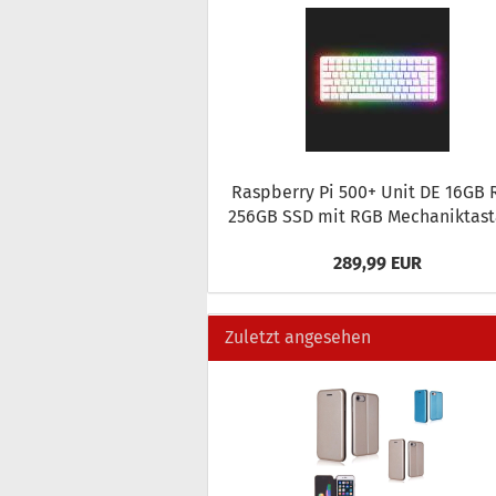
Raspber­ry Pi 500+ Unit DE 16GB
256GB SSD mit RGB Me­cha­nik­tas­t
289,99 EUR
Zuletzt angesehen