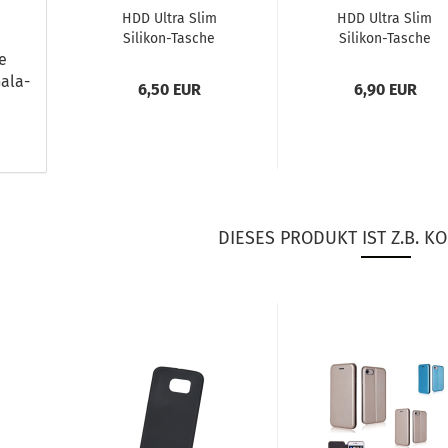
HDD Ultra Slim
HDD Ultra Slim
Silikon-​​Ta­sche
Silikon-​​Ta­sche
he
(0,3mm) für Sam­
(0.3mm) für Sam­
sung Ga­la­xy S10...
sung Ga­la­xy S10...
a­la­
6,50 EUR
6,90 EUR
DIESES PRODUKT IST Z.B. KO