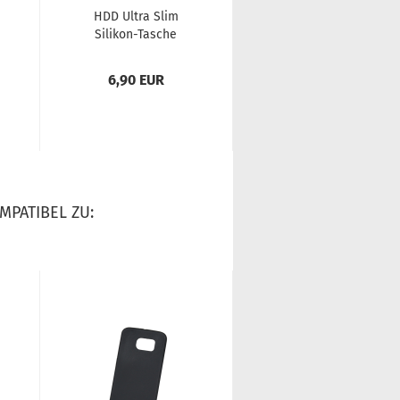
HDD Ultra Slim
star­fix Leder Flip
Silikon-​​Ta­sche
Wal­let Ta­sche
(0,3mm) für Sam­
Schutz-​​Hülle Cover
sung Ga­la­xy S10...
für Sam­sung...
6,90 EUR
9,90 EUR
MPATIBEL ZU: