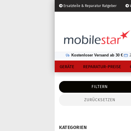
Ersatzteile & Reparatur Ratgeber
W
Österreich
Kundenlogin
Lieferland
Kostenloser Versand ab 30 €
|
GERÄTE
REPARATUR-PREISE
FILTERN
ZURÜCKSETZEN
Konto erstellen
Passwort vergessen?
KATEGORIEN