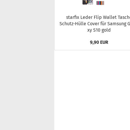
star­fix Leder Flip Wal­let Ta­sc
Schutz-​Hülle Cover für Sam­sung G
xy S10 gold
9,90 EUR