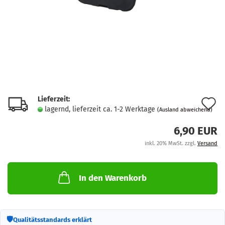
Lieferzeit:
A
lagernd, lieferzeit ca. 1-2 Werktage
(Ausland abweichend)
d
6,90 EUR
M
inkl. 20% MwSt. zzgl.
Versand
In den Warenkorb
🛡
Qualitätsstandards erklärt