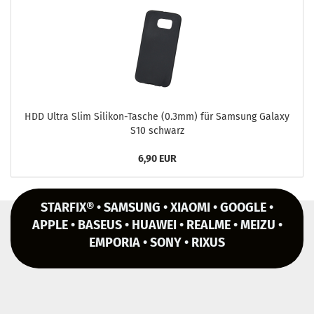
HDD Ultra Slim Silikon-​Tasche (0.3mm) für Sam­sung Ga­la­xy
S10 schwarz
6,90 EUR
STARFIX® • SAMSUNG • XIAOMI • GOOGLE •
APPLE • BASEUS • HUAWEI • REALME • MEIZU •
EMPORIA • SONY • RIXUS