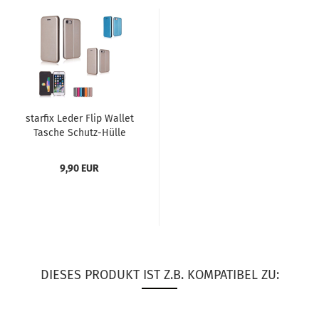
star­fix Leder Flip Wal­let
Ta­sche Schutz-​​Hülle
Cover für Sam­sung...
9,90 EUR
DIESES PRODUKT IST Z.B. KOMPATIBEL ZU: