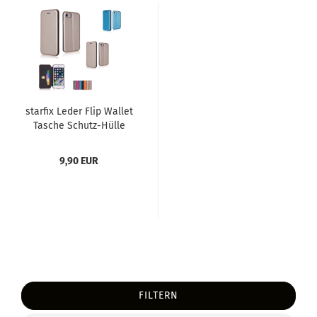
star­fix Leder Flip Wal­let
Ta­sche Schutz-​​Hülle
Cover für Sam­sung...
9,90 EUR
FILTERN