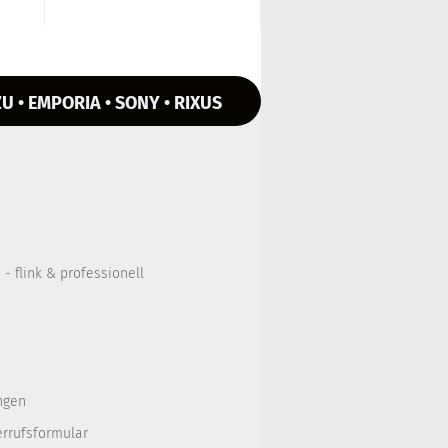
U • EMPORIA • SONY • RIXUS
- flink & professionell
ngen
errufsformular