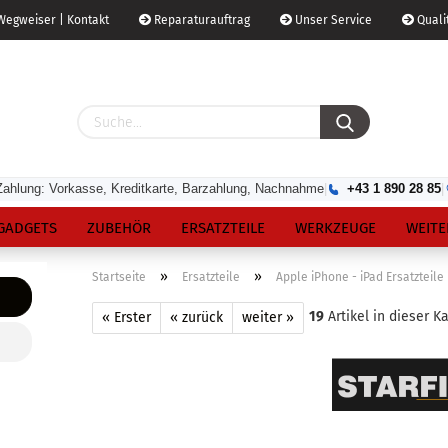
egweiser | Kontakt
Reparaturauftrag
Unser Service
Qualit
Zahlung: Vorkasse, Kreditkarte, Barzahlung, Nachnahme
|
+43 1 890 28 85
|
GADGETS
ZUBEHÖR
ERSATZTEILE
WERKZEUGE
WEITE
»
»
Startseite
Ersatzteile
Apple iPhone - iPad Ersatzteile
19
Artikel in dieser K
« Erster
« zurück
weiter »