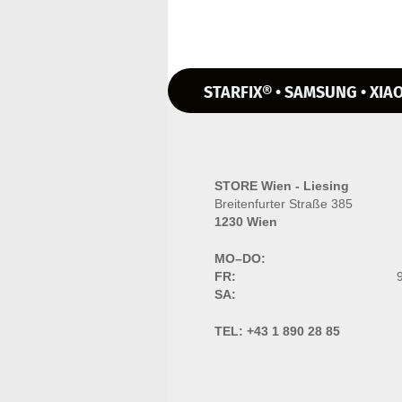
STARFIX® • SAMSUNG • XIAO
STORE Wien - Liesing
Breitenfurter Straße 385
1230 Wien
MO–DO:
FR:
9
SA:
TEL:
+43 1 890 28 85