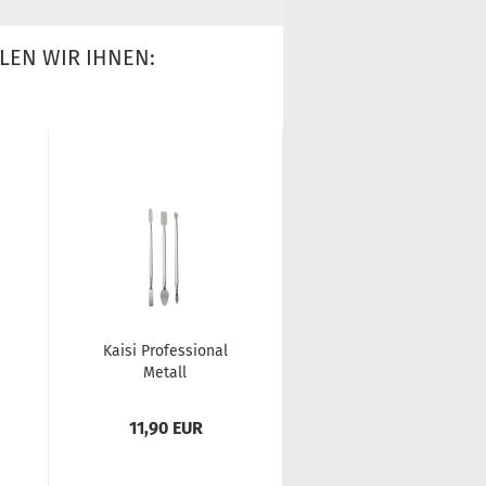
LEN WIR IHNEN:
Kaisi Pro­fes­sio­nal
Zhan­li­da Smart­
Me­tall
pho­ne / Ta­blet
Hebelwerkzeug-​​Set
B7000 Flüs­sig­kle­
(swr)
ber für Ge­häu­se­
11,90 EUR
9,90 EUR
tei­le...