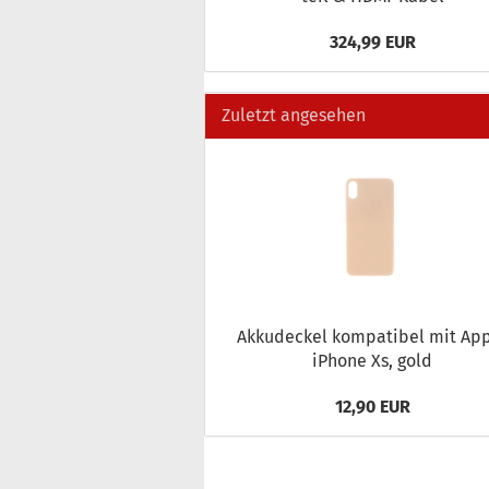
324,99 EUR
Zuletzt angesehen
Ak­ku­de­ckel kom­pa­ti­bel mit Ap
iPho­ne Xs, gold
12,90 EUR