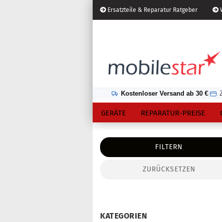
Ersatzteile & Reparatur Ratgeber
W
Österreich
Kundenlogin
Lieferland
Kostenloser Versand ab 30 €
|
GERÄTE
REPARATUR-PREISE
FILTERN
ZURÜCKSETZEN
Konto erstellen
Passwort vergessen?
KATEGORIEN