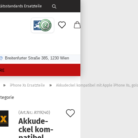
ätsstandards Ersatzteile
Breitenfurter Straße 385, 1230 Wien
RE
»
»
iPhone Xs Ersatzteile
Akkudeckel kompatibel mit Apple iPhone Xs, gol
ategorie
Auf
(Art.Nr.:
A119240
)
Ak­ku­de­
den
ckel kom­
Merkzettel