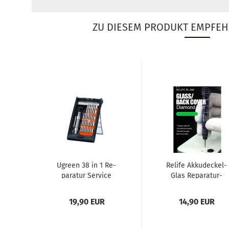
ZU DIESEM PRODUKT EMPFEH
Ugreen 38 in 1 Re­
Re­li­fe Akkudeckel-​​
pa­ra­tur Ser­vice
Glas Reparatur-​​
Schraubendreher-​​
Werk­zeug für iPho­
Set für iPho­ne,...
ne 8 bis 15...
19,90 EUR
14,90 EUR