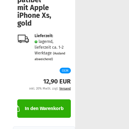
pa­ti­bel
mit Apple
iPho­ne Xs,
gold
Lieferzeit:
lagernd,
lieferzeit ca. 1-2
Werktage
(Ausland
abweichend)
OEM
12,90 EUR
inkl. 20% MwSt. zzgl.
Versand
In den Warenkorb