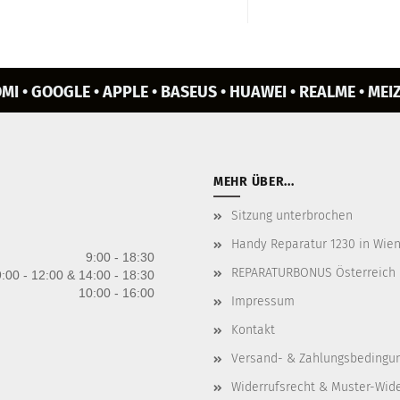
MI • GOOGLE • APPLE • BASEUS • HUAWEI • REALME • MEIZ
MEHR ÜBER...
Sitzung unterbrochen
Handy Reparatur 1230 in Wien 
9:00 - 18:30
REPARATURBONUS Österreich
:00 - 12:00 & 14:00 - 18:30
10:00 - 16:00
Impressum
Kontakt
Versand- & Zahlungsbedingu
Widerrufsrecht & Muster-Wid