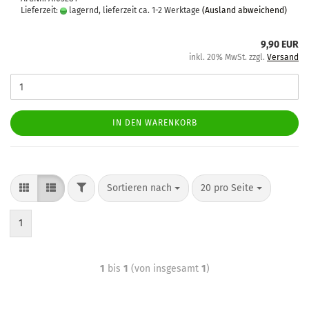
Lieferzeit:
lagernd, lieferzeit ca. 1-2 Werktage
(Ausland abweichend)
9,90 EUR
inkl. 20% MwSt. zzgl.
Versand
IN DEN WARENKORB
Sortieren nach
20 pro Seite
1
1
bis
1
(von insgesamt
1
)