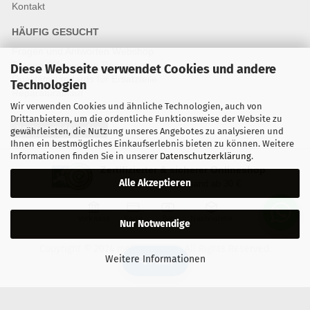
Kontakt
HÄUFIG GESUCHT
Fragen und Antworten Webshop
Fragen & Antworten Reparatur
Diese Webseite verwendet Cookies und andere
Qualitätsstandards für Ersatzteile
Technologien
Reparaturablauf
Wir verwenden Cookies und ähnliche Technologien, auch von
Drittanbietern, um die ordentliche Funktionsweise der Website zu
Vertrag widerrufen
gewährleisten, die Nutzung unseres Angebotes zu analysieren und
Ihnen ein bestmögliches Einkaufserlebnis bieten zu können. Weitere
Informationen finden Sie in unserer
Datenschutzerklärung
.
Zertifizierter & sicherer Onlineshop
Alle Akzeptieren
Kostenloser Versand ab 30 €
Vorkasse
Karte
Bar
Nachnahme
Nur Notwendige
Copyright © 2024 mobilestar.at - All Rights Reserved.
Weitere Informationen
🔍 Filter