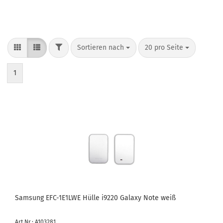
Sortieren nach
20 pro Seite
1
Sam­sung EFC-​1E1LWE Hülle i9220 Ga­la­xy Note weiß
Art.Nr.: A103281