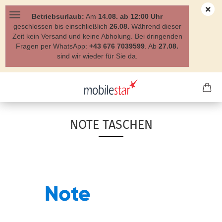
Betriebsurlaub:
Am
14.08. ab 12:00 Uhr
geschlossen bis einschließlich
26.08.
Während dieser
Zeit kein Versand und keine Abholung. Bei dringenden
Fragen per WhatsApp:
+43 676 7039599
. Ab
27.08.
sind wir wieder für Sie da.
NOTE TASCHEN