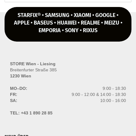
STARFIX® • SAMSUNG • XIAOMI • GOOGLE •
APPLE • BASEUS • HUAWEI • REALME • MEIZU •
EMPORIA • SONY • RIXUS
STORE Wien - Liesing
Breitenfurter Straße 385
1230 Wien
MO–DO:
9:00 - 18:30
FR:
9:00 - 12:00 & 14:00 - 18:30
SA:
10:00 - 16:00
TEL:
+43 1 890 28 85