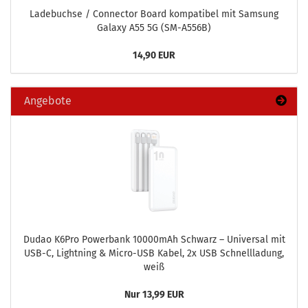
La­de­buch­se / Con­nec­tor Board kom­pa­ti­bel mit Sam­sung
Ga­la­xy A55 5G (SM-​A556B)
14,90 EUR
Angebote
Dudao K6Pro Power­bank 10000mAh Schwarz – Uni­ver­sal mit
USB-C, Light­ning & Micro-​USB Kabel, 2x USB Schnell­la­dung,
weiß
Nur 13,99 EUR