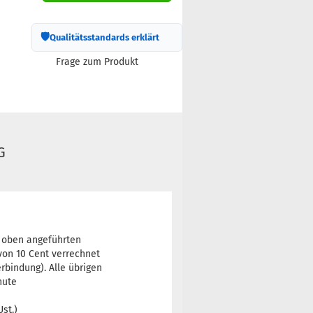
🛡
Qualitätsstandards erklärt
Frage zum Produkt
G
e oben angeführten
von 10 Cent verrechnet
bindung). Alle übrigen
nute
Ust.)