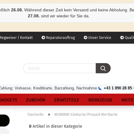
eßlich
26.08.
Während dieser Zeit kein Versand und keine Abholung. B
27.08.
sind wir wieder für Sie da.
egweiser | Kontakt
Reparaturauftrag
Unser Service
Qualit
Zahlung: Vorkasse, Kreditkarte, Barzahlung, Nachnahme
|
+43 1 890 28 85
|
GADGETS
ZUBEHÖR
ERSATZTEILE
WERKZEUGE
WEITE
»
Startseite
WOWWW! SimKarte/Prepaid Wertkarte
0
Artikel in dieser Kategorie