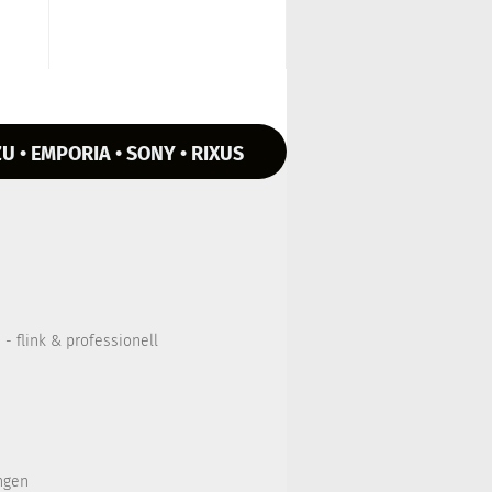
U • EMPORIA • SONY • RIXUS
- flink & professionell
ngen