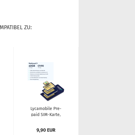
MPATIBEL ZU:
Ly­ca­mo­bi­le Pre­
paid SIM-​Karte,
triple-​​Sim inkl. Na­
tio­nal S Paket...
9,90 EUR