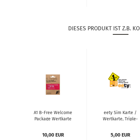
DIESES PRODUKT IST Z.B. KO
A1 B-​Free Wel­co­me
eety Sim Karte /
Packa­ge Wert­kar­te
Wert­kar­te, Trip­le­
(5000min / 5GB /
Sim, Pre­paid
5000 SMS)...
10,00 EUR
5,00 EUR