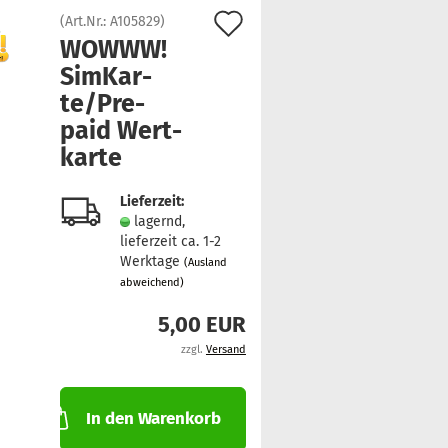
Auf
(Art.Nr.:
A105829
)
WOWWW!
den
Sim­Kar­
Merkzettel
te/Pre­
paid Wert­
kar­te
Lieferzeit:
lagernd,
lieferzeit ca. 1-2
Werktage
(Ausland
abweichend)
5,00 EUR
zzgl.
Versand
In den Warenkorb