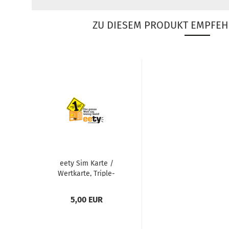
ZU DIESEM PRODUKT EMPFEH
eety Sim Karte /
Wert­kar­te, Trip­le­
Sim, Pre­paid
5,00 EUR