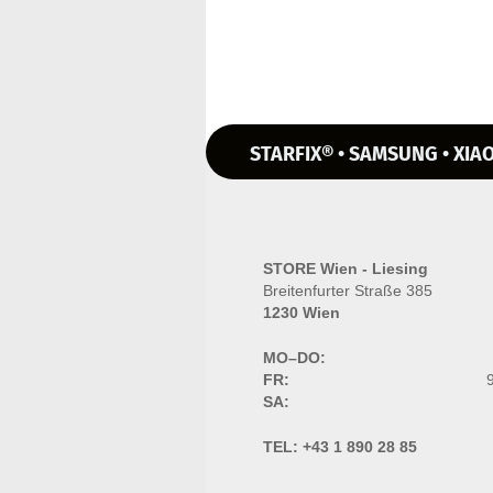
STARFIX® • SAMSUNG • XIAO
STORE Wien - Liesing
Breitenfurter Straße 385
1230 Wien
MO–DO:
FR:
9
SA:
TEL:
+43 1 890 28 85