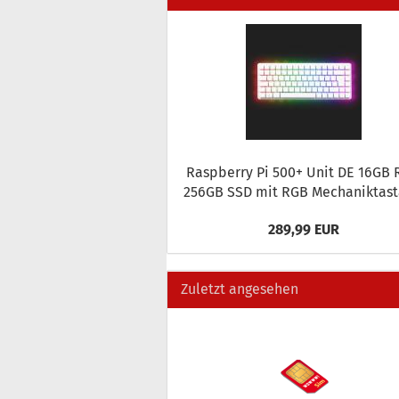
Raspber­ry Pi 500+ Unit DE 16GB
256GB SSD mit RGB Me­cha­nik­tas­t
289,99 EUR
Zuletzt angesehen