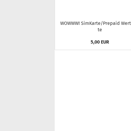
WOWWW! Sim­Kar­te/Pre­paid Wert­
te
5,00 EUR