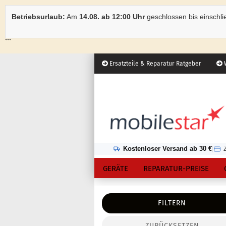
Betriebsurlaub:
Am
14.08. ab 12:00 Uhr
geschlossen bis einschli
```
Ersatzteile & Reparatur Ratgeber
W
Österreich
Kundenlogin
Lieferland
Kostenloser Versand ab 30 €
|
GERÄTE
REPARATUR-PREISE
FILTERN
ZURÜCKSETZEN