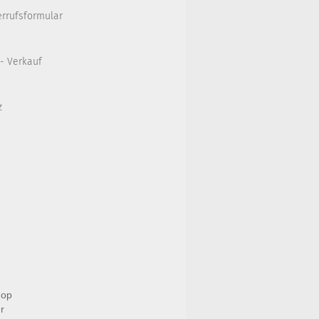
errufsformular
 - Verkauf
z
hop
r