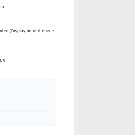
en
nten (Display berührt ebene
 N8