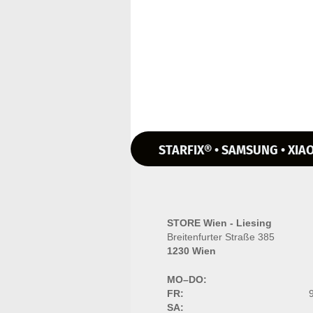
STARFIX® • SAMSUNG • XIAO
STORE Wien - Liesing
Breitenfurter Straße 385
1230 Wien
MO–DO:
FR:
9
SA: