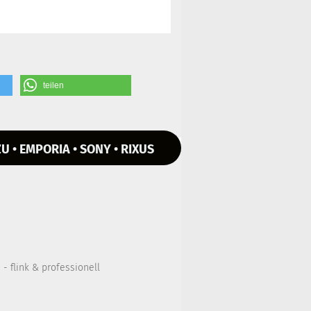
teilen
U • EMPORIA • SONY • RIXUS
- flink & professionell