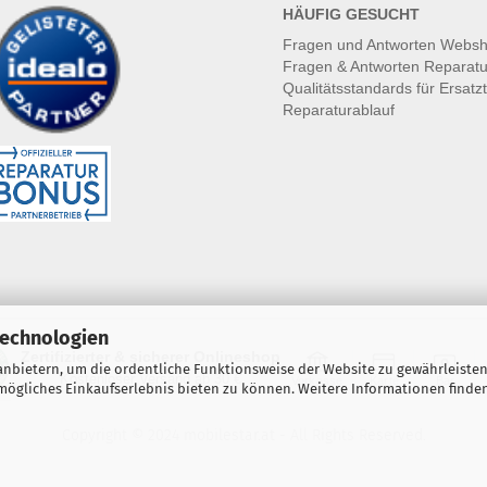
HÄUFIG GESUCHT
Fragen und Antworten Webs
Fragen & Antworten Reparatu
Qualitätsstandards für Ersatzt
Reparaturablauf
Technologien
Zertifizierter & sicherer Onlineshop
nbietern, um die ordentliche Funktionsweise der Website zu gewährleisten
Kostenloser Versand ab 30 €
Vorkasse
Karte
Bar
ögliches Einkaufserlebnis bieten zu können. Weitere Informationen finden
Copyright © 2024 mobilestar.at - All Rights Reserved.