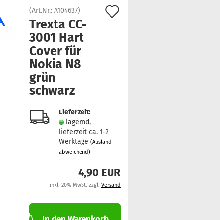
Auf
(Art.Nr.:
A104637
)
Trex­ta CC-​
den
3001 Hart
Merkzettel
Cover für
Nokia N8
grün
schwarz
Lieferzeit:
lagernd,
lieferzeit ca. 1-2
Werktage
(Ausland
abweichend)
4,90 EUR
inkl. 20% MwSt. zzgl.
Versand
In den Warenkorb