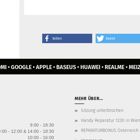
teilen
tweet
MI • GOOGLE • APPLE • BASEUS • HUAWEI • REALME • MEIZ
MEHR ÜBER...
Sitzung unterbrochen
Handy Reparatur 1230 in Wien 
9:00 - 18:30
REPARATURBONUS Österreich
:00 - 12:00 & 14:00 - 18:30
10:00 - 16:00