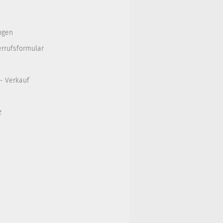
ngen
errufsformular
 - Verkauf
z