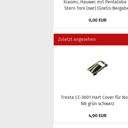
Xiao­mi, Hau­wei mit Pen­talo­be 5
Stern Torx (swr) (Gratis-​Beigab
0,00 EUR
Zuletzt angesehen
Trex­ta CC-​3001 Hart Cover für N
N8 grün schwarz
4,90 EUR