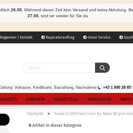
eßlich
26.08.
Während dieser Zeit kein Versand und keine Abholung. B
27.08.
sind wir wieder für Sie da.
egweiser | Kontakt
Reparaturauftrag
Unser Service
Qualit
Zahlung: Vorkasse, Kreditkarte, Barzahlung, Nachnahme
|
+43 1 890 28 85
|
GADGETS
ZUBEHÖR
ERSATZTEILE
WERKZEUGE
WEITE
»
Startseite
Trexta CC-3001 Hart Cover für Nokia N8 grün sc
0
Artikel in dieser Kategorie