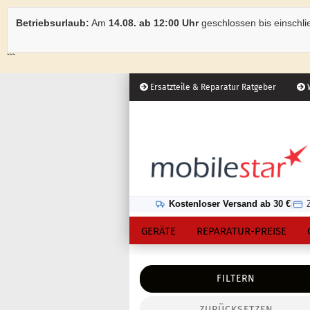
Betriebsurlaub:
Am
14.08. ab 12:00 Uhr
geschlossen bis einschli
```
Ersatzteile & Reparatur Ratgeber
W
Österreich
Kundenlogin
Lieferland
Kostenloser Versand ab 30 €
|
GERÄTE
REPARATUR-PREISE
FILTERN
ZURÜCKSETZEN