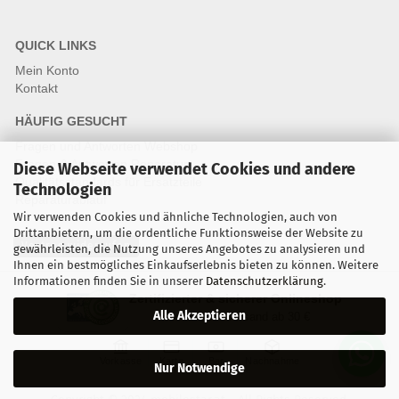
QUICK LINKS
Mein Konto
Kontakt
HÄUFIG GESUCHT
Fragen und Antworten Webshop
Fragen & Antworten Reparatur
Diese Webseite verwendet Cookies und andere
Qualitätsstandards für Ersatzteile
Technologien
Reparaturablauf
Wir verwenden Cookies und ähnliche Technologien, auch von
Drittanbietern, um die ordentliche Funktionsweise der Website zu
Vertrag widerrufen
gewährleisten, die Nutzung unseres Angebotes zu analysieren und
Ihnen ein bestmögliches Einkaufserlebnis bieten zu können. Weitere
Informationen finden Sie in unserer
Datenschutzerklärung
.
Zertifizierter & sicherer Onlineshop
Alle Akzeptieren
Kostenloser Versand ab 30 €
Vorkasse
Karte
Bar
Nachnahme
Nur Notwendige