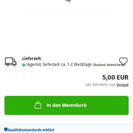
Lieferzeit:
A
lagernd, lieferzeit ca. 1-2 Werktage
(Ausland abweichend)
d
5,00 EUR
M
inkl. 20% MwSt. zzgl.
Versand
In den Warenkorb
🛡
Qualitätsstandards erklärt