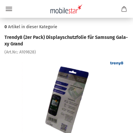
0
Artikel in dieser Kategorie
Trendy8 (2er Pack) Dis­play­schutz­fo­lie für Sam­sung Ga­la­
xy Grand
(Art.Nr.:
A109828
)