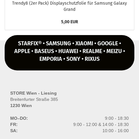
Trendy8 (2er Pack) Dis­play­schutz­fo­lie für Sam­sung Ga­la­xy
Grand
5,00 EUR
STARFIX® • SAMSUNG • XIAOMI • GOOGLE •
APPLE • BASEUS • HUAWEI • REALME • MEIZU •
EMPORIA • SONY • RIXUS
STORE Wien - Liesing
Breitenfurter Straße 385
1230 Wien
MO–DO:
9:00 - 18:30
FR:
9:00 - 12:00 & 14:00 - 18:30
SA:
10:00 - 16:00