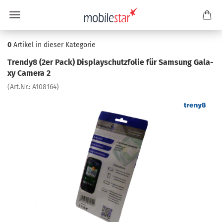
0
Artikel in dieser Kategorie
Trendy8 (2er Pack) Dis­play­schutz­fo­lie für Sam­sung Ga­la­
xy Ca­me­ra 2
(Art.Nr.:
A108164
)