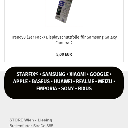
Trendy8 (2er Pack) Dis­play­schutz­fo­lie für Sam­sung Ga­la­xy
Ca­me­ra 2
5,00 EUR
STARFIX® • SAMSUNG • XIAOMI • GOOGLE •
APPLE • BASEUS • HUAWEI • REALME • MEIZU •
EMPORIA • SONY • RIXUS
STORE Wien - Liesing
Breitenfurter Straße 385