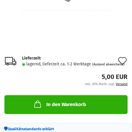
Lieferzeit:
A
lagernd, lieferzeit ca. 1-2 Werktage
(Ausland abweichend)
d
5,00 EUR
M
inkl. 20% MwSt. zzgl.
Versand
In den Warenkorb
🛡
Qualitätsstandards erklärt