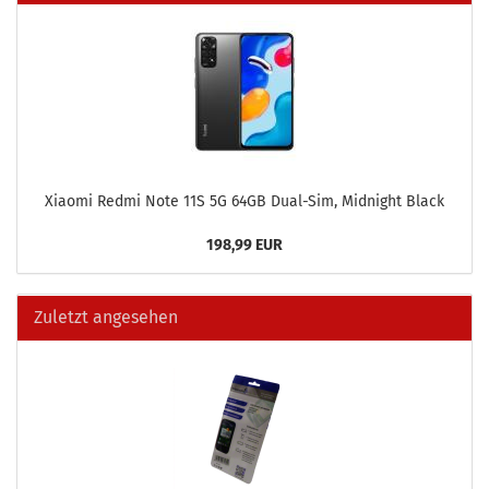
Xiao­mi Redmi Note 11S 5G 64GB Dual-​Sim, Mid­night Black
198,99 EUR
Zuletzt angesehen