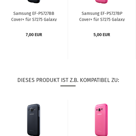
Sam­sung EF-​PS727BB
Sam­sung EF-​PS727BP
Cover+ für S7275 Ga­la­xy
Cover+ für S7275 Ga­la­xy
Ace 3 schwarz
Ace 3 pink
7,00 EUR
5,00 EUR
DIESES PRODUKT IST Z.B. KOMPATIBEL ZU: