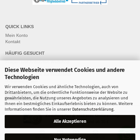
QUICK LINKS
Mein Konto
Kontakt
HÄUFIG GESUCHT
Fragen und Antworten Webshop
Fragen & Antworten Reparatur
Diese Webseite verwendet Cookies und andere
Qualitätsstandards für Ersatzteile
Technologien
Reparaturablauf
Wir verwenden Cookies und ähnliche Technologien, auch von
Drittanbietern, um die ordentliche Funktionsweise der Website zu
Vertrag widerrufen
gewährleisten, die Nutzung unseres Angebotes zu analysieren und
Ihnen ein bestmögliches Einkaufserlebnis bieten zu können. Weitere
Informationen finden Sie in unserer
Datenschutzerklärung
.
Zertifizierter & sicherer Onlineshop
Alle Akzeptieren
Kostenloser Versand ab 30 €
Vorkasse
Karte
Bar
Nachnahme
Nur Notwendige