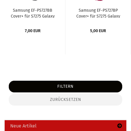
Sam­sung EF-​PS727BB
Sam­sung EF-​PS727BP
Cover+ für S7275 Ga­la­xy
Cover+ für S7275 Ga­la­xy
Ace 3 schwarz
Ace 3 pink
7,00 EUR
5,00 EUR
FILTERN
ZURÜCKSETZEN
Neue Artikel