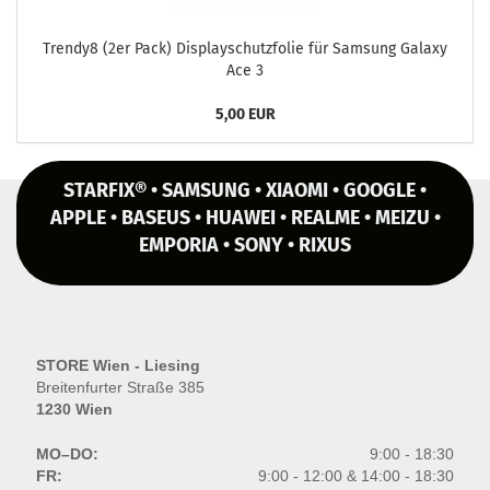
Trendy8 (2er Pack) Dis­play­schutz­fo­lie für Sam­sung Ga­la­xy
Ace 3
5,00 EUR
STARFIX® • SAMSUNG • XIAOMI • GOOGLE •
APPLE • BASEUS • HUAWEI • REALME • MEIZU •
EMPORIA • SONY • RIXUS
STORE Wien - Liesing
Breitenfurter Straße 385
1230 Wien
MO–DO:
9:00 - 18:30
FR:
9:00 - 12:00 & 14:00 - 18:30