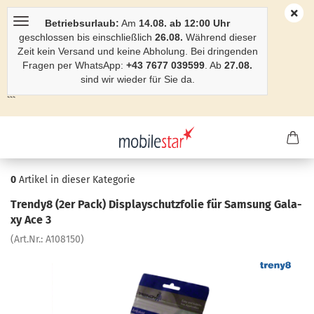
Betriebsurlaub:
Am
14.08. ab 12:00 Uhr
geschlossen bis einschließlich
26.08.
Während dieser
Zeit kein Versand und keine Abholung. Bei dringenden
Fragen per WhatsApp:
+43 7677 039599
. Ab
27.08.
sind wir wieder für Sie da.
```
0
Artikel in dieser Kategorie
Trendy8 (2er Pack) Dis­play­schutz­fo­lie für Sam­sung Ga­la­
xy Ace 3
(Art.Nr.:
A108150
)